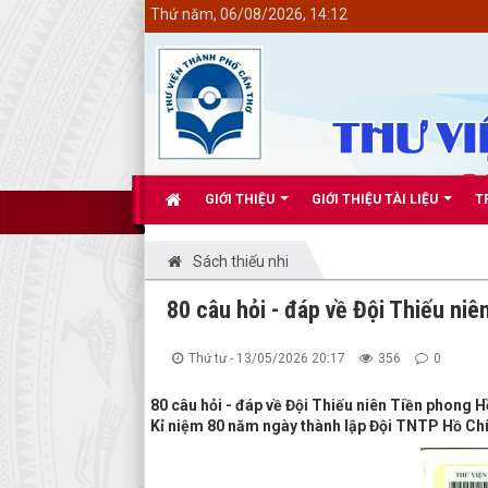
<
Thứ năm, 06/08/2026, 14:12
GIỚI THIỆU
GIỚI THIỆU TÀI LIỆU
T
Sách thiếu nhi
80 câu hỏi - đáp về Đội Thiếu ni
Thứ tư - 13/05/2026 20:17
356
0
80 câu hỏi - đáp về Đội Thiếu niên Tiền phong H
Kỉ niệm 80 năm ngày thành lập Đội TNTP Hồ Chí