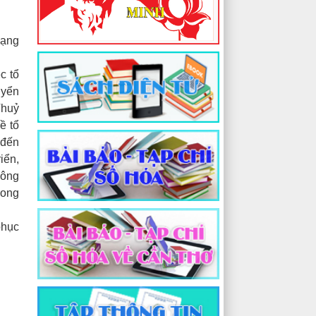
mạng
c tổ
uyển
Thuỷ
ề tổ
 đến
iển,
công
hong
phục