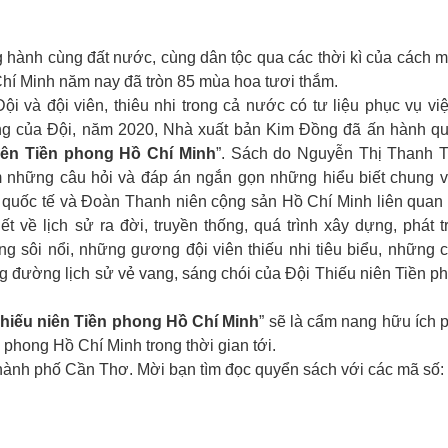
hành cùng đất nước, cùng dân tộc qua các thời kì của cách 
Chí Minh năm nay đã tròn 85 mùa hoa tươi thắm.
và đội viên, thiêu nhi trong cả nước có tư liệu phục vụ việ
ống của Đội, năm 2020, Nhà xuất bản Kim Đồng đã ấn hành q
niên Tiền phong Hồ Chí Minh
”. Sách do Nguyễn Thị Thanh 
m những câu hỏi và đáp án ngắn gọn những hiểu biết chung v
 quốc tế và Đoàn Thanh niên cộng sản Hồ Chí Minh liên quan
ết về lịch sử ra đời, truyền thống, quá trình xây dựng, phát tr
g sôi nổi, những gương đội viên thiếu nhi tiêu biểu, những 
hặng đường lịch sử vẻ vang, sáng chói của Đội Thiếu niên Tiền p
 Thiếu niên Tiền phong Hồ Chí Minh
” sẽ là cẩm nang hữu ích 
 phong Hồ Chí Minh trong thời gian tới.
ành phố Cần Thơ. Mời bạn tìm đọc quyển sách với các mã số: