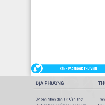
KÊNH FACEBOOK THƯ VIỆN
ĐỊA PHƯƠNG
TH
Ủy ban Nhân dân TP. Cần Thơ
Tran