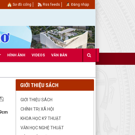
Sơ đồ cổng
Rss feeds
Đăng nhập
HÌNH ẢNH
VIDEOS
VĂN BẢN
GIỚI THIỆU SÁCH
GIỚI THIỆU SÁCH
CHÍNH TRỊ XÃ HỘI
19cm
KHOA HỌC KỸ THUẬT
VĂN HỌC NGHỆ THUẬT