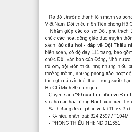
Ra đời, trưởng thành lớn mạnh và song 
Việt Nam, Đội thiếu niên Tiền phong Hồ 
Nhằm giúp các cơ sở Đội, phụ trách Đội 
chức các hoạt động giáo dục truyền th
sách “
80 câu hỏi - đáp về Đội Thiếu 
biên soạn, có độ dày 111 trang, bao gồ
chức Đội, văn bản của Đảng, Nhà nước,
trẻ em, đội viên thiếu nhi; những hiểu bi
trưởng thành, những phong trào hoạt độn
trình ghi dấu ấn tuổi thơ... trong suốt c
Hồ Chí Minh 80 năm qua.
Quyển sách “
80 câu hỏi - đáp về Đội
vụ cho các hoạt động Đội Thiếu niên Tiền
Sách đang được phục vụ tại Thư viện th
▪ Ký hiệu phân loại: 324.2597 / T104M
▪ PHÒNG THIẾU NHI: ND.011651