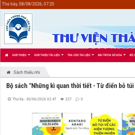
<
Thứ bảy, 08/08/2026, 07:20
GIỚI THIỆU
GIỚI THIỆU TÀI LIỆU
TRA CỨU TÀI LIỆU
BÀI TRÍCH SỐ HÓA
BỘ 
Sách thiếu nhi
Bộ sách “Những kì quan thời tiết - Từ điển bỏ túi
Thứ ba - 30/06/2026 02:47
227
0