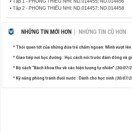
▪ Tập 1 - PHÒNG THIẾU NHI: ND.014455; ND.014456
▪ Tập 2 - PHÒNG THIẾU NHI: ND.014457; ND.014458
NHỮNG TIN MỚI HƠN
NHỮNG TIN CŨ HƠN
* Thói quen tốt của những đứa trẻ chăm ngoan: Mình vượt lên
* Giao tiếp nơi học đường : Học cách nói trước đám đông và gi
* Bộ sách “Bách khoa thư về các hiện tượng tự nhiên”
(30/07/2
* Kỹ năng phòng tránh đuối nước : Dành cho học sinh
(30/07/2