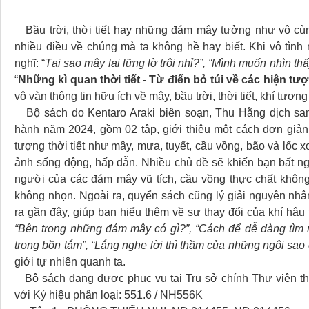
Bầu trời, thời tiết hay những đám mây tưởng như vô cùng 
nhiều điều về chúng mà ta không hề hay biết. Khi vô tình 
nghĩ: “
Tại sao mây lại lững lờ trôi nhỉ?”, “Mình muốn nhìn th
“
Những kì quan thời tiết - Từ điển bỏ túi về các hiện tượ
vô vàn thông tin hữu ích về mây, bầu trời, thời tiết, khí tượn
Bộ sách do Kentaro Araki biên soạn, Thu Hằng dịch san
hành năm 2024, gồm 02 tập, giới thiệu một cách đơn giản 
tượng thời tiết như mây, mưa, tuyết, cầu vồng, bão và lốc 
ảnh sống động, hấp dẫn. Nhiều chủ đề sẽ khiến bạn bất ng
người của các đám mây vũ tích, cầu vồng thực chất không
không nhọn. Ngoài ra, quyển sách cũng lý giải nguyên nh
ra gần đây, giúp bạn hiểu thêm về sự thay đổi của khí hậu
“Bên trong những đám mây có gì?”, “Cách để dễ dàng tìm
trong bồn tắm”, “Lắng nghe lời thì thầm của những ngôi sao 
giới tự nhiên quanh ta.
Bộ sách đang được phục vụ tại Trụ sở chính Thư viện t
với Ký hiệu phân loại: 551.6 / NH556K