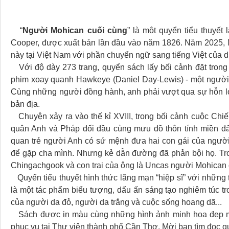
“
Người Mohican cuối cùng
” là một quyển tiểu thuyết
Cooper, được xuất bản lần đầu vào năm 1826. Năm 2025,
này tại Việt Nam với phần chuyển ngữ sang tiếng Việt của 
Với độ dày 273 trang, quyển sách lấy bối cảnh đặt trong
phim xoay quanh Hawkeye (Daniel Day-Lewis) - một người
Cùng những người đồng hành, anh phải vượt qua sự hỗn loạ
bản địa.
Chuyện xảy ra vào thế kỉ XVIII, trong bối cảnh cuộc Chiến
quân Anh và Pháp đối đầu cùng mưu đồ thôn tính miền đấ
quan trẻ người Anh có sứ mệnh đưa hai con gái của ngườ
để gặp cha mình. Nhưng kẻ dẫn đường đã phản bội họ. Tr
Chingachgook và con trai của ông là Uncas người Mohican c
Quyển tiểu thuyết hình thức lãng mạn “hiệp sĩ” với những t
là một tác phẩm biểu tượng, dấu ấn sáng tạo nghiêm túc tro
của người da đỏ, người da trắng và cuộc sống hoang dã...
Sách được in màu cùng những hình ảnh minh họa đẹp mắ
phục vụ tại Thư viện thành phố Cần Thơ. Mời bạn tìm đọc q