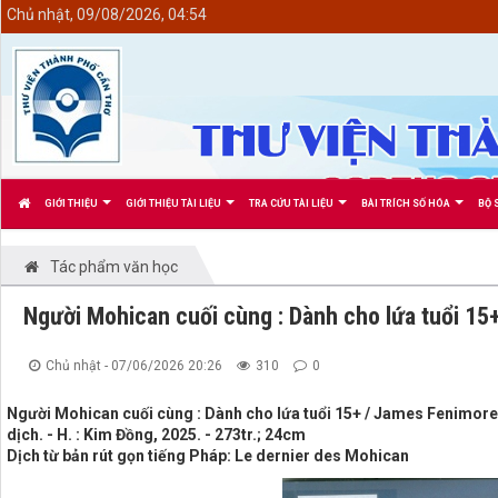
<
Chủ nhật, 09/08/2026, 04:54
GIỚI THIỆU
GIỚI THIỆU TÀI LIỆU
TRA CỨU TÀI LIỆU
BÀI TRÍCH SỐ HÓA
BỘ 
Tác phẩm văn học
Người Mohican cuối cùng : Dành cho lứa tuổi 15
Chủ nhật - 07/06/2026 20:26
310
0
Người Mohican cuối cùng : Dành cho lứa tuổi 15+ / James Fenimore
dịch. - H. : Kim Đồng, 2025. - 273tr.; 24cm
Dịch từ bản rút gọn tiếng Pháp: Le dernier des Mohican