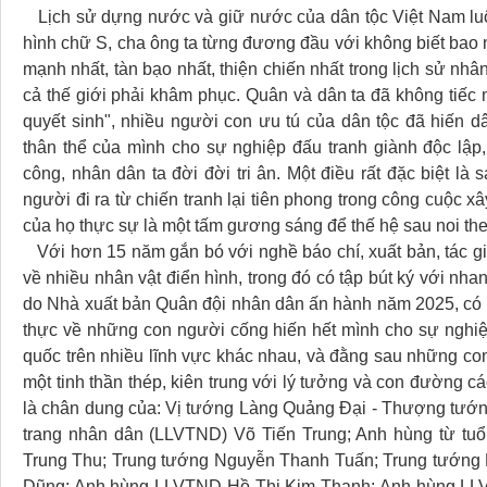
Lịch sử dựng nước và giữ nước của dân tộc Việt Nam luôn
hình chữ S, cha ông ta từng đương đầu với không biết bao n
mạnh nhất, tàn bạo nhất, thiện chiến nhất trong lịch sử nh
cả thế giới phải khâm phục. Quân và dân ta đã không tiếc 
quyết sinh", nhiều người con ưu tú của dân tộc đã hiến d
thân thể của mình cho sự nghiệp đấu tranh giành độc lập,
công, nhân dân ta đời đời tri ân. Một điều rất đặc biệt l
người đi ra từ chiến tranh lại tiên phong trong công cuộc 
của họ thực sự là một tấm gương sáng để thế hệ sau noi the
Với hơn 15 năm gắn bó với nghề báo chí, xuất bản, tác gi
về nhiều nhân vật điển hình, trong đó có
tập bút ký với nhan
do Nhà xuất bản Quân đội nhân dân ấn hành năm 2025, có đ
thực về những con người cống hiến hết mình cho sự nghi
quốc trên nhiều lĩnh vực khác nhau, và đằng sau những con
một tinh thần thép, kiên trung với lý tưởng và con đường các
là chân dung của: Vị tướng Làng Quảng Đại - Thượng tướng
trang nhân dân (LLVTND) Võ Tiến Trung; Anh hùng từ tu
Trung Thu; Trung tướng Nguyễn Thanh Tuấn; Trung tướn
Dũng; Anh hùng LLVTND Hồ Thị Kim Thanh; Anh hùng LLV