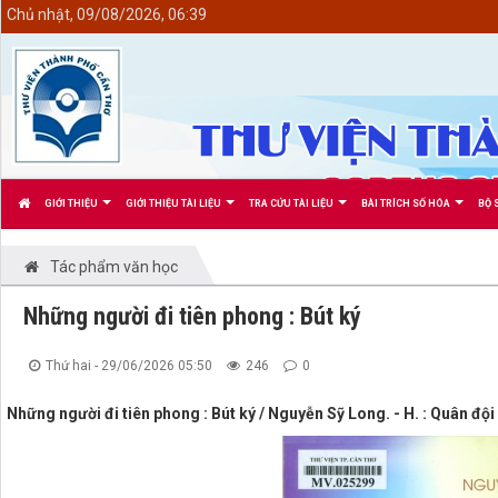
<
Chủ nhật, 09/08/2026, 06:39
GIỚI THIỆU
GIỚI THIỆU TÀI LIỆU
TRA CỨU TÀI LIỆU
BÀI TRÍCH SỐ HÓA
BỘ 
Tác phẩm văn học
Những người đi tiên phong : Bút ký
Thứ hai - 29/06/2026 05:50
246
0
Những người đi tiên phong : Bút ký / Nguyễn Sỹ Long. - H. : Quân đội