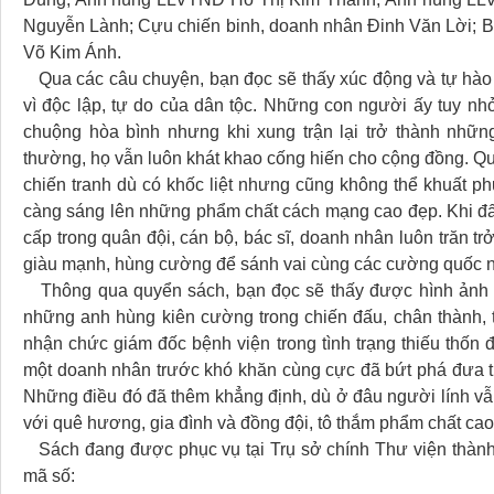
Nguyễn Lành; Cựu chiến binh, doanh nhân Đinh Văn Lời; B
Võ Kim Ánh.
Qua các câu chuyện, bạn đọc sẽ thấy xúc động và tự hào v
vì độc lập, tự do của dân tộc. Những con người ấy tuy nhỏ
chuộng hòa bình nhưng khi xung trận lại trở thành nhữn
thường, họ vẫn luôn khát khao cống hiến cho cộng đồng. Q
chiến tranh dù có khốc liệt nhưng cũng không thể khuất p
càng sáng lên những phẩm chất cách mạng cao đẹp. Khi đất
cấp trong quân đội, cán bộ, bác sĩ, doanh nhân luôn trăn 
giàu mạnh, hùng cường để sánh vai cùng các cường quốc 
Thông qua quyển sách, bạn đọc sẽ thấy được hình ảnh nh
những anh hùng kiên cường trong chiến đấu, chân thành, tậ
nhận chức giám đốc bệnh viện trong tình trạng thiếu thốn
một doanh nhân trước khó khăn cùng cực đã bứt phá đưa thư
Những điều đó đã thêm khẳng định, dù ở đâu người lính vẫn
với quê hương, gia đình và đồng đội, tô thắm phẩm chất cao
Sách đang được phục vụ tại Trụ sở chính Thư viện thành
mã số: