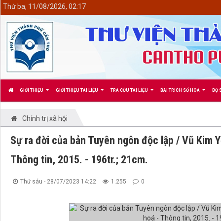
<
Thứ ba, 11/08/2026, 02:17
GIỚI THIỆU
GIỚI THIỆU TÀI LIỆU
TRA CỨU TÀI LIỆU
BÀI TRÍCH SỐ HÓA
BỘ 
Chính trị xã hội
Sự ra đời của bản Tuyên ngôn độc lập / Vũ Kim Yế
Thông tin, 2015. - 196tr.; 21cm.
Thứ sáu - 28/07/2023 14:22
1.255
0