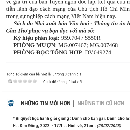
về giá trị của bản Tuyên ngôn độc lập, kết quả của m
tiễn lãnh đạo cách mạng của Chủ tịch Hồ Chí Minh
trong sự nghiệp cách mạng Việt Nam hiện nay.
Sách do Nhà xuất bản Văn hoá - Thông tin ấn 
Cần Thơ phục vụ bạn đọc với mã số:
Ký hiệu phân loại:
959.704 / S550R
PHÒNG MƯỢN
: MG.007467; MG.007468
PHÒNG ĐỌC TỔNG HỢP
: DV.049274
Tổng số điểm của bài viết là: 0 trong 0 đánh giá
Click để đánh giá bài viết
NHỮNG TIN MỚI HƠN
NHỮNG TIN CŨ HƠN
* Bí quyết học hành giỏi giang : Dành cho bạn gái. Dành cho lứ
H. : Kim Đồng, 2022. - 177tr. : Hình vẽ; 21cm.
(28/07/2023)