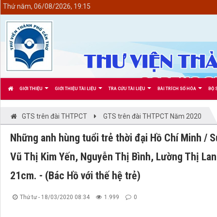
<
Thứ năm, 06/08/2026, 19:15
GIỚI THIỆU
GIỚI THIỆU TÀI LIỆU
TRA CỨU TÀI LIỆU
BÀI TRÍCH SỐ HÓA
BỘ 
GTS trên đài THTPCT
GTS trên đài THTPCT Năm 2020
Những anh hùng tuổi trẻ thời đại Hồ Chí Minh /
Vũ Thị Kim Yến, Nguyễn Thị Bình, Lường Thị Lan. -
21cm. - (Bác Hồ với thế hệ trẻ)
Thứ tư - 18/03/2020 08:34
1.999
0