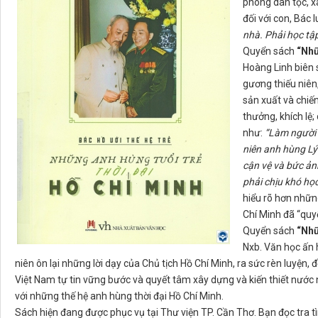
phóng dân tộc, x
đối với con, Bác
nhà. Phải học tập
Quyển sách
“Nhữ
Hoàng Linh biên 
gương thiếu niên
sản xuất và chiế
thưởng, khích lệ;
như:
“Làm người 
niên anh hùng Lý
cận vệ và bức ản
phải chịu khó họ
hiểu rõ hơn những
Chí Minh đã “quyế
Quyển sách
“Nhữ
Nxb. Văn học ấn 
niên ôn lại những lời dạy của Chủ tịch Hồ Chí Minh, ra sức rèn luyện, 
Việt Nam tự tin vững bước và quyết tâm xây dựng và kiến thiết nư
với những thế hệ anh hùng thời đại Hồ Chí Minh.
Sách hiện đang được phục vụ tại Thư viện TP. Cần Thơ. Bạn đọc tra tìm