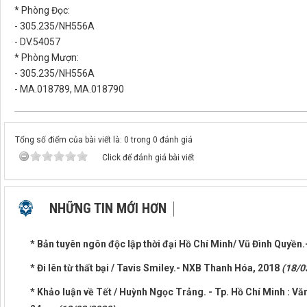
* Phòng Đọc:
- 305.235/NH556A
- DV.54057
* Phòng Mượn:
- 305.235/NH556A
- MA.018789, MA.018790
Tổng số điểm của bài viết là: 0 trong 0 đánh giá
Click để đánh giá bài viết
NHỮNG TIN MỚI HƠN
* Bản tuyên ngôn độc lập thời đại Hồ Chí Minh/ Vũ Đình Quyề
* Đi lên từ thất bại / Tavis Smiley.- NXB Thanh Hóa, 2018
(18/0
* Khảo luận về Tết / Huỳnh Ngọc Trảng. - Tp. Hồ Chí Minh : Văn