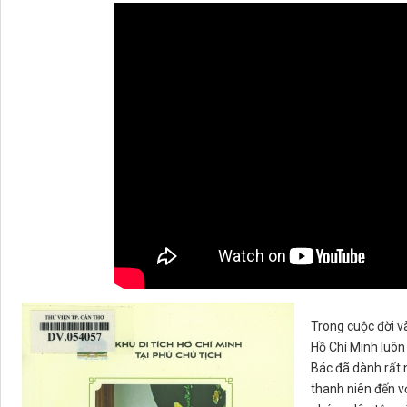
Trong cuộc đời v
Hồ Chí Minh luôn
Bác đã dành rất 
thanh niên đến v