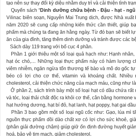
tạo nên sự thay đổi kỳ diệu nhằm duy trì và cải thiện tình tr
Quyển sách “
Dinh dưỡng chữa bệnh - Đậu - hạt - ngũ
Vilinac biên soạn, Nguyễn Mai Trung dịch, được Nhà xuấ
năm 2020 sẽ cung cấp những kiến thức cần thiết, giúp bạ
phẩm mà chúng ta đang ăn hằng ngày. Từ đó bạn sẽ biết lự
ăn của gia đình, tăng thêm dinh dưỡng và tránh được các bện
Sách dày 119 trang với bố cục 4 phần.
Phần 1 giới thiệu một số loại quả hạch như: Hạnh nhân, hạt
hạt óc chó,… Những loại thực phẩm này có hàm lượng ch
viêm nhiễm, ngăn ngừa tổn thương tế bào và mô do gốc tự 
béo có lợi cho cơ thể, vitamin và khoáng chất. Nhiều
cholesterol, cải thiện chức năng của mạch máu, cũng như 
Ở phần 2, sách trình bày một số loại hạt có dầu chứa rất
và tóc, loại thải chất độc ra khỏi cơ thể, cân bằng hormon
hạt hướng dương, hạt bí đỏ, hạt lanh, hạt poppy, hạt gai dầu
Phần 3 bao gồm một số loại ngũ cốc như: Gạo, lúa mì tấ
nguồn thực phẩm dồi dào chất xơ có lợi cho sức khoẻ, gi
(phân giải đường chậm) giúp giữ ổn định đường huyết giảm
hoá, bảo vệ tim mạch, giảm cholesterol.