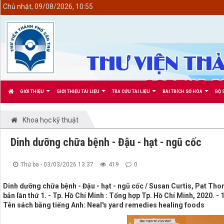
<
Chủ nhật, 09/08/2026, 10:55
GIỚI THIỆU
GIỚI THIỆU TÀI LIỆU
TRA CỨU TÀI LIỆU
BÀI TRÍCH SỐ HÓA
BỘ 
Khoa học kỹ thuật
Dinh dưỡng chữa bệnh - Đậu - hạt - ngũ cốc
Thứ ba - 03/03/2026 13:37
419
0
Dinh dưỡng chữa bệnh - Đậu - hạt - ngũ cốc / Susan Curtis, Pat Tho
bản lần thứ 1. - Tp. Hồ Chí Minh : Tổng hợp Tp. Hồ Chí Minh, 2020. - 
Tên sách bằng tiếng Anh: Neal's yard remedies healing foods