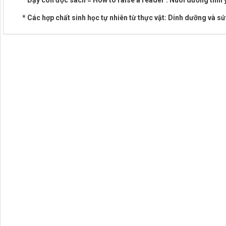
* Dạy con đọc sách = How to raise a reader : Nuôi dưỡng tình
* Các hợp chất sinh học tự nhiên từ thực vật: Dinh dưỡng và s