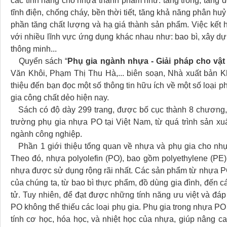
các tính năng cho nhựa thành phẩm như: tăng trong, tăng đ
tĩnh điện, chống cháy, bền thời tiết, tăng khả năng phân huỷ 
phần tăng chất lượng và hạ giá thành sản phẩm. Việc kết 
với nhiều lĩnh vực ứng dụng khác nhau như: bao bì, xây dựng
thông minh...
Quyển sách “
Phụ gia ngành nhựa - Giải pháp cho vật l
Văn Khôi, Phạm Thị Thu Hà,... biên soạn, Nhà xuất bản 
thiệu đến bạn đọc một số thông tin hữu ích về một số loại 
gia công chất dẻo hiện nay.
Sách có độ dày 299 trang, được bố cục thành 8 chương, c
trường phụ gia nhựa PO tại Việt Nam, từ quá trình sản xuấ
ngành công nghiệp.
Phần 1 giới thiệu tổng quan về nhựa và phụ gia cho nhự
Theo đó, nhựa polyolefin (PO), bao gồm polyethylene (PE) 
nhựa được sử dụng rộng rãi nhất. Các sản phẩm từ nhựa PO
của chúng ta, từ bao bì thực phẩm, đồ dùng gia đình, đến cá
tử. Tuy nhiên, để đạt được những tính năng ưu việt và đáp
PO không thể thiếu các loại phụ gia. Phụ gia trong nhựa PO c
tính cơ học, hóa học, và nhiệt học của nhựa, giúp nâng c