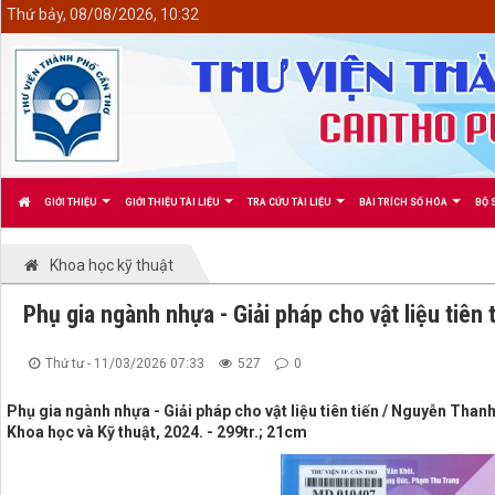
<
Thứ bảy, 08/08/2026, 10:32
GIỚI THIỆU
GIỚI THIỆU TÀI LIỆU
TRA CỨU TÀI LIỆU
BÀI TRÍCH SỐ HÓA
BỘ 
Khoa học kỹ thuật
Phụ gia ngành nhựa - Giải pháp cho vật liệu tiên 
Thứ tư - 11/03/2026 07:33
527
0
Phụ gia ngành nhựa - Giải pháp cho vật liệu tiên tiến / Nguyễn Thanh
Khoa học và Kỹ thuật, 2024. - 299tr.; 21cm