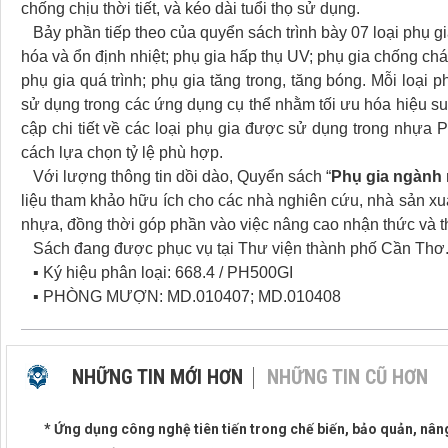
chống chịu thời tiết, và kéo dài tuổi thọ sử dụng.
Bảy phần tiếp theo của quyển sách trình bày 07 loại phụ g
hóa và ổn định nhiệt; phụ gia hấp thụ UV; phụ gia chống chá
phụ gia quá trình; phụ gia tăng trong, tăng bóng. Mỗi loại 
sử dụng trong các ứng dụng cụ thể nhằm tối ưu hóa hiệu su
cập chi tiết về các loại phụ gia được sử dụng trong nhựa 
cách lựa chọn tỷ lệ phù hợp.
Với lượng thông tin dồi dào, Quyển sách “
Phụ gia ngành n
liệu tham khảo hữu ích cho các nhà nghiên cứu, nhà sản x
nhựa, đồng thời góp phần vào việc nâng cao nhận thức và t
Sách đang được phục vụ tại Thư viện thành phố Cần Thơ. 
▪ Ký hiệu phân loại: 668.4 / PH500GI
▪ PHÒNG MƯỢN: MD.010407; MD.010408
NHỮNG TIN MỚI HƠN
NHỮNG TIN CŨ HƠN
* Ứng dụng công nghệ tiên tiến trong chế biến, bảo quản, nân