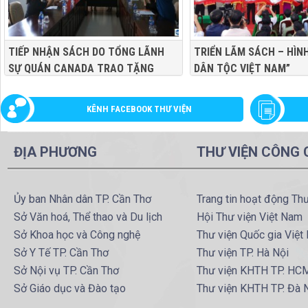
TIẾP NHẬN SÁCH DO TỔNG LÃNH
TRIỂN LÃM SÁCH – HÌN
SỰ QUÁN CANADA TRAO TẶNG
DÂN TỘC VIỆT NAM”
KÊNH FACEBOOK THƯ VIỆN
ĐỊA PHƯƠNG
THƯ VIỆN CÔNG
Ủy ban Nhân dân TP. Cần Thơ
Trang tin hoạt động Th
Sở Văn hoá, Thể thao và Du lịch
Hội Thư viện Việt Nam
Sở Khoa học và Công nghệ
Thư viện Quốc gia Việt
Sở Y Tế TP. Cần Thơ
Thư viện TP. Hà Nội
Sở Nội vụ TP. Cần Thơ
Thư viện KHTH TP. HC
Sở Giáo dục và Đào tạo
Thư viện KHTH TP. Đà 