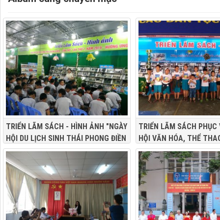
TRIỂN LÃM SÁCH - HÌNH ẢNH "NGÀY
TRIỂN LÃM SÁCH PHỤC 
HỘI DU LỊCH SINH THÁI PHONG ĐIỀN
HỘI VĂN HÓA, THỂ THA
- CẦN THƠ" LẦN THỨ 7 NĂM 2018
LỊCH QUẬN Ô MÔN – ĐẠ
CÁC DÂN TỘC THÀNH P
THƠ” LẦN THỨ II, NĂM 