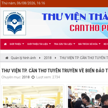
<
Thứ năm, 06/08/2026, 16:16
GIỚI THIỆU
GIỚI THIỆU TÀI LIỆU
TRA CỨU TÀI LIỆU
BÀI TRÍCH SỐ HÓA
BỘ 
Quản lý hình ảnh
2018
THƯ VIỆN TP. CẦN THƠ TUYÊN 
THƯ VIỆN TP. CẦN THƠ TUYÊN TRUYỀN VỀ BIỂN ĐẢO 
Chuyên mục:
2018
Lượt xem: 2734