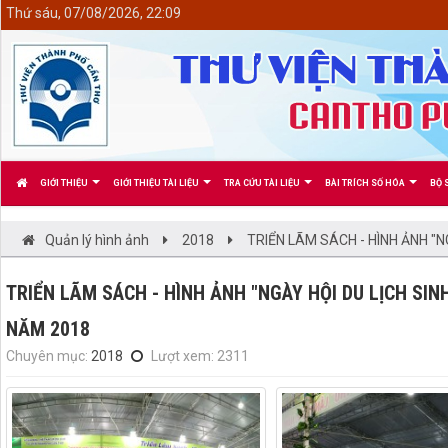
<
Thứ sáu, 07/08/2026, 22:09
GIỚI THIỆU
GIỚI THIỆU TÀI LIỆU
TRA CỨU TÀI LIỆU
BÀI TRÍCH SỐ HÓA
BỘ 
Quản lý hình ảnh
2018
TRIỂN LÃM SÁCH - HÌNH ẢNH "N
TRIỂN LÃM SÁCH - HÌNH ẢNH "NGÀY HỘI DU LỊCH SIN
NĂM 2018
Chuyên mục:
2018
Lượt xem: 2311