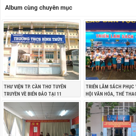
Album cùng chuyên mục
THƯ VIỆN TP. CẦN THƠ TUYÊN
TRIỂN LÃM SÁCH PHỤC 
TRUYỀN VỀ BIỂN ĐẢO TẠI 11
HỘI VĂN HÓA, THỂ THA
TRƯỜNG HỌC TẠI 9 QUẬN, HUYỆN
LỊCH QUẬN Ô MÔN – ĐẠ
CÁC DÂN TỘC THÀNH P
THƠ” LẦN THỨ II, NĂM 