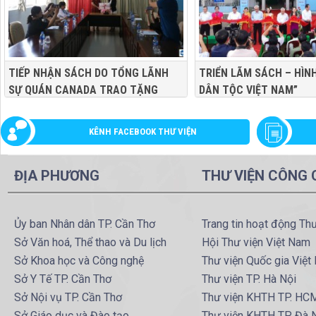
TIẾP NHẬN SÁCH DO TỔNG LÃNH
TRIỂN LÃM SÁCH – HÌN
SỰ QUÁN CANADA TRAO TẶNG
DÂN TỘC VIỆT NAM”
KÊNH FACEBOOK THƯ VIỆN
ĐỊA PHƯƠNG
THƯ VIỆN CÔNG
Ủy ban Nhân dân TP. Cần Thơ
Trang tin hoạt động Th
Sở Văn hoá, Thể thao và Du lịch
Hội Thư viện Việt Nam
Sở Khoa học và Công nghệ
Thư viện Quốc gia Việt
Sở Y Tế TP. Cần Thơ
Thư viện TP. Hà Nội
Sở Nội vụ TP. Cần Thơ
Thư viện KHTH TP. HC
Sở Giáo dục và Đào tạo
Thư viện KHTH TP. Đà 