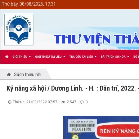
<
Thứ bảy, 08/08/2026, 17:31
GIỚI THIỆU
GIỚI THIỆU TÀI LIỆU
TRA CỨU TÀI LIỆU
BÀI TRÍCH SỐ HÓA
BỘ 
Sách thiếu nhi
Kỹ năng xã hội / Dương Linh. - H. : Dân trí, 2022.
Thứ tư - 21/09/2022 07:57
2.547
0