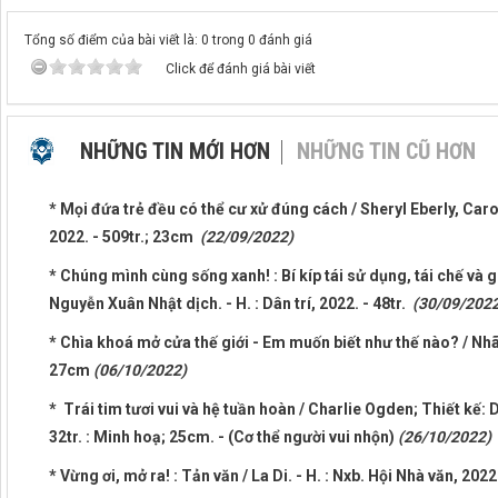
Tổng số điểm của bài viết là: 0 trong 0 đánh giá
Click để đánh giá bài viết
NHỮNG TIN MỚI HƠN
NHỮNG TIN CŨ HƠN
* Mọi đứa trẻ đều có thể cư xử đúng cách / Sheryl Eberly, Caro
2022. - 509tr.; 23cm
(22/09/2022)
* Chúng mình cùng sống xanh! : Bí kíp tái sử dụng, tái chế và 
Nguyễn Xuân Nhật dịch. - H. : Dân trí, 2022. - 48tr.
(30/09/2022
* Chìa khoá mở cửa thế giới - Em muốn biết như thế nào? / Nhã U
27cm
(06/10/2022)
* Trái tim tươi vui và hệ tuần hoàn / Charlie Ogden; Thiết kế: D
32tr. : Minh hoạ; 25cm. - (Cơ thể người vui nhộn)
(26/10/2022)
* Vừng ơi, mở ra! : Tản văn / La Di. - H. : Nxb. Hội Nhà văn, 202