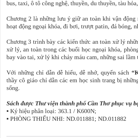
bus, taxi, ô tô công nghệ, thuyền, du thuyền, tàu hỏa
Chương 2 là những lưu ý giữ an toàn khi vận động n
hoạt động ngoại khóa, đi bơi, trượt patin, đá bóng,
Chương 3 trình bày các kiến thức an toàn xử lý nhữ
xử lý, an toàn trong các buổi học ngoại khóa, phòng
bay vào tai, xử lý khi chảy máu cam, những sai lầm 
Với những chỉ dẫn dễ hiểu, dễ nhớ, quyển sách
“K
thầy cô giáo chỉ dẫn các em học sinh trang bị nhữn
sống.
Sách được Thư viện thành phố Cần Thơ phục vụ bạ
▪ Ký hiệu phân loại: 363.1 / K600N;
▪ PHÒNG THIẾU NHI: ND.011881; ND.011882