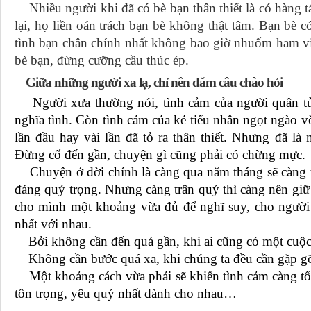
Nhiều người khi đã có bè bạn thân thiết là có hàng
lại, họ liền oán trách bạn bè không thật tâm. Bạn bè
tình bạn chân chính nhất không bao giờ nhuốm ham vin
bè bạn, đừng cưỡng cầu thúc ép.
Giữa những người xa lạ, chỉ nên dăm câu chào hỏi
Người xưa thường nói, tình cảm của người quân tử
nghĩa tình. Còn tình cảm của kẻ tiểu nhân ngọt ngào vồ
lần đầu hay vài lần đã tỏ ra thân thiết. Nhưng đã là 
Đừng cố đến gần, chuyện gì cũng phải có chừng mực.
Chuyện ở đời chính là càng qua năm tháng sẽ càng th
đáng quý trọng. Nhưng càng trân quý thì càng nên giữ
cho mình một khoảng vừa đủ để nghĩ suy, cho người 
nhất với nhau.
Bởi không cần đến quá gần, khi ai cũng có một cuộc 
Không cần bước quá xa, khi chúng ta đều cần gặp g
Một khoảng cách vừa phải sẽ khiến tình cảm càng tốt
tôn trọng, yêu quý nhất dành cho nhau…