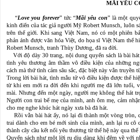
MÃI YÊU C
“
Love you forever
” tức “
Mãi yêu con
” là một quyể
kinh điển của tác giả người Mỹ Robert Munsch, luôn sá
trên thế giới. Khi sang Việt Nam, nó có một phiên b
phản ánh được văn hóa Việt, do họa sĩ Việt Nam thể hi
Robert Munsch, tranh Thùy Dương, đã ra đời.
Với độ dày 30 trang, nội dung quyển sách là bài hát
tình yêu thương âm thầm vô điều kiện của những ng
cách mà thứ tình cảm sâu sắc, đặc biệt này vẫn truyền t
Trong lời bài hát, tình mẫu tử vô điều kiện được thể h
từ khi em mới ra đời đến khi người mẹ đã lớn tuổi, v
mài. Nhưng đến một ngày, người mẹ không thể hát trọ
Người con trai bế mẹ của mình, anh ôm mẹ, cảm nhận
cho mẹ nghe khúc hát ngày xưa bà đã hát.
Rồi vẫn bài hát ấy, nó lại đi thành một vòng tròn, 
trai dành cho em bé mới sinh của mình, anh lại ru cô 
thành cây cầu kết nối yêu thương từ thế hệ này qua thế
Quyển sách như một lời ru dịu dàng khi đêm về với n