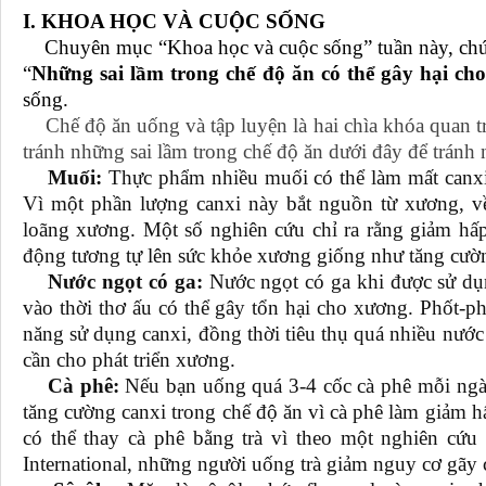
I. KHOA HỌC VÀ CUỘC SỐNG
Chuyên mục “Khoa học và cuộc sống” tuần này, chúng
“
Những sai lầm trong chế độ ăn có thể gây hại c
sống.
Chế độ ăn uống và tập luyện là hai chìa khóa quan t
tránh những sai lầm trong chế độ ăn dưới đây để trán
Muối:
Thực phẩm nhiều muối có thể làm mất canxi
Vì một phần lượng canxi này bắt nguồn từ xương, về
loãng xương. Một số nghiên cứu chỉ ra rằng giảm hấ
động tương tự lên sức khỏe xương giống như tăng cườ
Nước ngọt có ga:
Nước ngọt có ga khi được sử d
vào thời thơ ấu có thể gây tổn hại cho xương. Phốt-p
năng sử dụng canxi, đồng thời tiêu thụ quá nhiều nướ
cần cho phát triển xương.
Cà phê:
Nếu bạn uống quá 3-4 cốc cà phê mỗi ngà
tăng cường canxi trong chế độ ăn vì cà phê làm giảm h
có thể thay cà phê bằng trà vì theo một nghiên cứ
International, những người uống trà giảm nguy cơ gãy