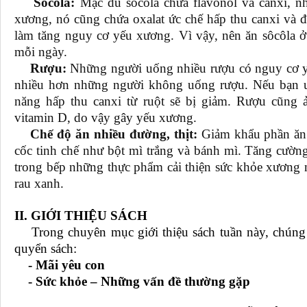
Sôcôla:
Mặc dù sôcôla chứa flavonol và canxi, n
xương, nó cũng chứa oxalat ức chế hấp thu canxi và đư
làm tăng nguy cơ yếu xương. Vì vậy, nên ăn sôcôla 
mỗi ngày.
Rượu:
Những người uống nhiều rượu có nguy cơ 
nhiều hơn những người không uống rượu. Nếu bạn u
năng hấp thu canxi từ ruột sẽ bị giảm. Rượu cũng 
vitamin D, do vậy gây yếu xương.
Chế độ ăn nhiều đường, thịt:
Giảm khẩu phần ăn 
cốc tinh chế như bột mì trắng và bánh mì. Tăng cường
trong bếp những thực phẩm cải thiện sức khỏe xương n
rau xanh.
II. GIỚI THIỆU SÁCH
Trong chuyên mục giới thiệu sách tuần này, chúng tô
quyển sách:
- Mãi yêu con
- Sức khỏe – Những vấn đề thường gặp