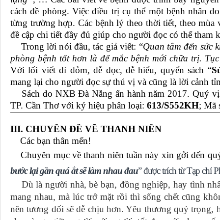
cách đề phòng. Việc điều trị cụ thể một bệnh nhân d
từng trường hợp. Các bệnh lý theo thời tiết, theo mù
đề cập chi tiết đầy đủ giúp cho người đọc có thể tham
Trong lời nói đầu, tác giả viết: “
Quan tâm đến sức kh
phòng bệnh tốt hơn là để mắc bệnh mới chữa trị. Tụ
Với lối viết dí dỏm, dễ đọc, dễ hiểu, quyển sách “
S
mang lại cho người đọc sự thú vị và cũng là lời cảnh t
Sách do NXB Đà Nẵng ấn hành năm 2017. Quý vị và 
TP. Cần Thơ với ký hiệu phân loại:
613/S552KH
; Mã 
III. CHUYÊN ĐỀ VỀ THANH NIÊN
Các bạn thân mến!
Chuyên mục về thanh niên tuần này xin gởi đến quý v
bước lại gần quá ắt sẽ làm nhau đau
” được
trích từ
Tạp chí P
Dù là người nhà, bè bạn, đồng nghiệp, hay tình nhân
mang nhau, mà lúc trở mặt rồi thì sống chết cũng khô
nên tương đối sẽ dễ chịu hơn. Yêu thương quý trọng, ha