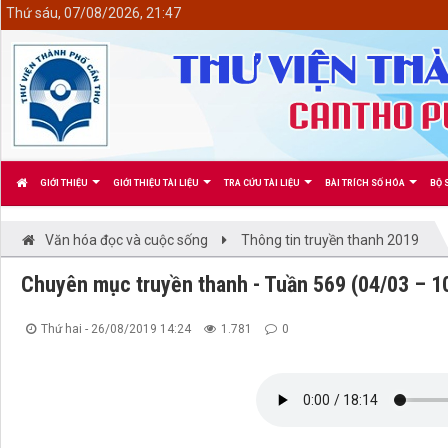
<
Thứ sáu, 07/08/2026, 21:47
GIỚI THIỆU
GIỚI THIỆU TÀI LIỆU
TRA CỨU TÀI LIỆU
BÀI TRÍCH SỐ HÓA
BỘ 
Văn hóa đọc và cuộc sống
Thông tin truyền thanh 2019
Chuyên mục truyền thanh - Tuần 569 (04/03 – 1
Thứ hai - 26/08/2019 14:24
1.781
0