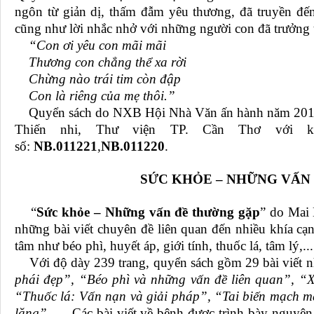
ngôn từ giản dị, thấm đẫm yêu thương, đã truyền đến
cũng như lời nhắc nhở với những người con đã trưởng 
“Con ơi yêu con mãi mãi
Thương con chẳng thể xa rời
Chừng nào trái tim còn đập
Con là riêng của mẹ thôi.”
Quyển sách do NXB Hội Nhà Văn ấn hành năm 2015. 
Thiến nhi, Thư viện TP. Cần Thơ với k
số:
NB.011221
,
NB.011220
.
SỨC KHỎE – NHỮNG VẤN
“
Sức khỏe – Những vấn đề thường gặp
” do Mai 
những bài viết chuyên đề liên quan đến nhiều khía c
tâm như béo phì, huyết áp, giới tính, thuốc lá, tâm lý,...
Với độ dày 239 trang, quyển sách gồm 29 bài viết 
phái đẹp”, “Béo phì và những vấn đề liên quan”, “
“Thuốc lá: Vấn nạn và giải pháp”, “Tai biến mạch m
lặng”
, … Các bài viết về bệnh được trình bày nguyên 