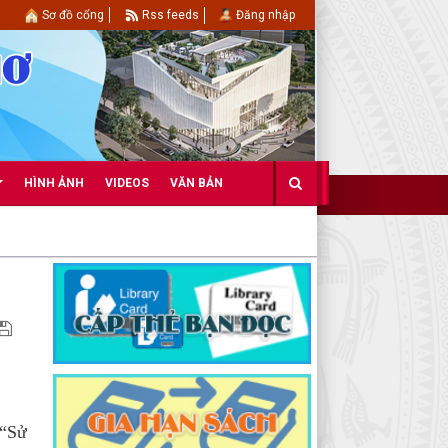
Sơ đồ cổng
Rss feeds
Đăng nhập
HÌNH ẢNH
VIDEOS
VĂN BẢN
 “Sử