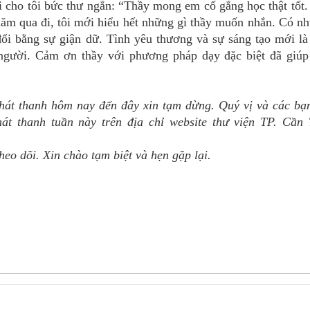
i cho tôi bức thư ngắn: “Thầy mong em cố gắng học thật tốt
năm qua đi, tôi mới hiểu hết những gì thầy muốn nhắn. Có n
ổi bằng sự giận dữ. Tình yêu thương và sự sáng tạo mới là
 người. Cảm ơn thầy với phương pháp dạy đặc biệt đã giú
át thanh hôm nay đến đây xin tạm dừng. Quý vị và các bạ
hát thanh tuần này trên địa chỉ website thư viện TP. Cần
eo dõi. Xin chào tạm biệt và hẹn gặp lại.