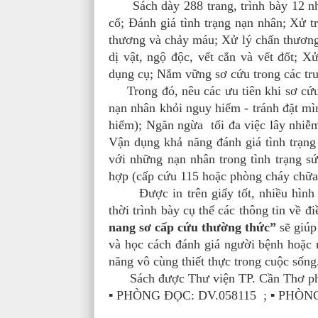
Sách dày 288 trang, trình bày 12 nhó
cố; Đánh giá tình trạng nạn nhân; Xử tr
thương và chảy máu; Xử lý chấn thương
dị vật, ngộ độc, vết cắn và vết đốt; X
dụng cụ; Nắm vững sơ cứu trong các tr
Trong đó, nêu các ưu tiên khi sơ cứu 
nạn nhân khỏi nguy hiểm - tránh đặt mì
hiểm); Ngăn ngừa tối đa việc lây nhiễm
Vận dụng khả năng đánh giá tình trạng
với những nạn nhân trong tình trạng s
hợp (cấp cứu 115 hoặc phòng cháy chữa
Được in trên giấy tốt, nhiều hình mi
thời trình bày cụ thể các thông tin về đ
nang sơ cấp cứu thường thức”
sẽ giúp
và học cách đánh giá người bệnh hoặc 
năng vô cùng thiết thực trong cuộc sống
Sách được Thư viện TP. Cần Thơ phục 
▪ PHÒNG ĐỌC: DV.058115 ; ▪ PHÒN