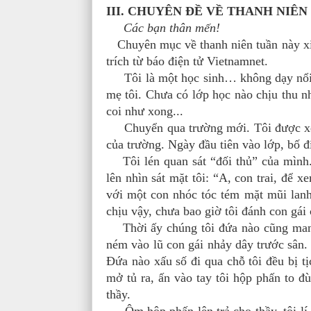
III. CHUYÊN ĐỀ VỀ THANH NIÊN
Các bạn thân mến!
Chuyên mục về thanh niên tuần này xi
trích từ báo điện tử Vietnamnet.
Tôi là một học sinh… không dạy nổi. T
mẹ tôi. Chưa có lớp học nào chịu thu nh
coi như xong...
Chuyển qua trường mới. Tôi được xếp v
của trường. Ngày đầu tiên vào lớp, bố đí
Tôi lén quan sát “đối thủ” của mình.
lên nhìn sát mặt tôi: “A, con trai, để 
với một con nhóc tóc tém mặt mũi lanh
chịu vậy, chưa bao giờ tôi đánh con gái 
Thời ấy chúng tôi đứa nào cũng mang
ném vào lũ con gái nhảy dây trước sân. 
Đứa nào xấu số đi qua chỗ tôi đều bị t
mở tủ ra, ấn vào tay tôi hộp phấn to đ
thầy.