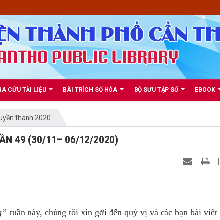
RA CỨU TÀI LIỆU
BÀI TRÍCH SỐ HÓA
BỘ SƯU TẬP SỐ
EBOOK
ruyền thanh 2020
 49 (30/11– 06/12/2020)
NG
ng”
tuần này, chúng tôi xin gởi đến quý vị và các bạn bài viết