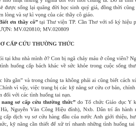
hể nhỏ nhặt nhưng ý nghĩa đối với mỗi chúng ta. Đó là tình
 sẽ được sống lại quãng đời học sinh quý giá, đồng thời cũng 
m lòng và sự kì vọng của các thầy cô giáo.
Biết ơn thầy cô”
tại Thư viện TP. Cần Thơ với số ký hiệu 
MƯỢN: MV.020810; MV.020809
Ơ CẤP CỨU THƯỜNG THỨC
i tại khu nhà mình ở? Con bị ngã chảy máu ở công viên? N
 tình huống cấp bách khác về sức khỏe trong cuộc sống th
a gần” và trong chúng ta không phải ai cũng biết cách xử
hính vì vậy, việc trang bị các kỹ năng sơ cứu cơ bản, chính
 đối với các tình huống tai nạn.
nang sơ cấp cứu thường thức”
do Tổ chức Giáo dục Y 
 Hà, Nguyễn Văn Công Hiệu đính), Nxb. Dân trí ấn hành
ng cấp dịch vụ sơ cứu hàng đầu của nước Anh giới thiệu, h
hức, kỹ năng cần thiết để xử trí nhanh những tình huống tai