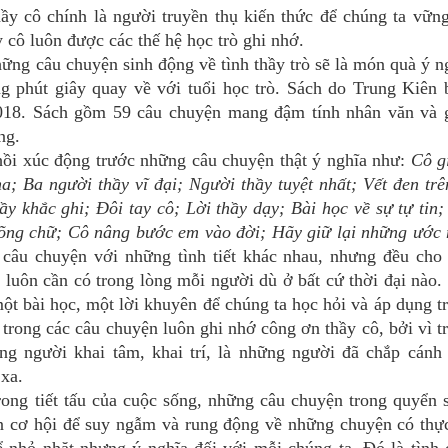
 cô chính là người truyền thụ kiến thức để chúng ta vững
 cô luôn được các thế hệ học trò ghi nhớ.
hững câu chuyện sinh động về tình thầy trò sẽ là món quà ý n
g phút giây quay về với tuổi học trò. Sách do Trung Kiên 
018. Sách gồm 59 câu chuyện mang đậm tính nhân văn và 
ng.
i xúc động trước những câu chuyện thật ý nghĩa như:
Cô g
a; Ba người thầy vĩ đại; Người thầy tuyệt nhất; Vết đen trê
y khắc ghi; Đôi tay cô; Lời thầy dạy; Bài học về sự tự tin;
cõng chữ; Cô nâng bước em vào đời; Hãy giữ lại những ước
âu chuyện với những tình tiết khác nhau, nhưng đều cho
 luôn cần có trong lòng mỗi người dù ở bất cứ thời đại nào.
ột bài học, một lời khuyên để chúng ta học hỏi và áp dụng t
trong các câu chuyện luôn ghi nhớ công ơn thầy cô, bởi vì t
ng người khai tâm, khai trí, là những người đã chắp cánh
xa.
g tiết tấu của cuộc sống, những câu chuyện trong quyển 
n cơ hội để suy ngẫm và rung động về những chuyện có thự