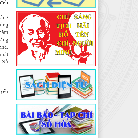
đến
càng
húng
thẫm
nắng
nhà.
 mát
. Sử
uyển