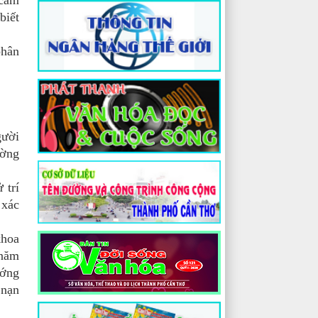
 cảm
biết
phân
gười
ường
 trí
 xác
khoa
 năm
ướng
 nạn