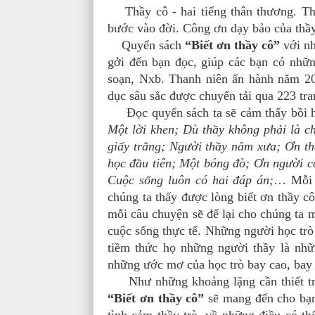
Thầy cô - hai tiếng thân thương. Thầy
bước vào đời. Công ơn dạy bảo của thầy
Quyển sách
“Biết ơn thầy cô”
với n
gởi đến bạn đọc, giúp các bạn có nhữn
soạn, Nxb. Thanh niên ấn hành năm 2
dục sâu sắc được chuyển tải qua 223 tra
Đọc quyển sách ta sẽ cảm thấy bồi hồ
Một lời khen; Dù thầy không phải là ch
giấy trắng; Người thầy năm xưa; Ơn thầ
học đầu tiên; Một bóng đò; Ơn người 
Cuộc sống luôn có hai đáp án;
… Mỗi c
chúng ta thấy được lòng biết ơn thầy cô
mỗi câu chuyện sẽ để lại cho chúng ta m
cuộc sống thực tế. Những người học trò 
tiềm thức họ những người thầy là nhữ
những ước mơ của học trò bay cao, bay 
Như những khoảng lặng cần thiết tron
“Biết ơn thầy cô”
sẽ mang đến cho bạ