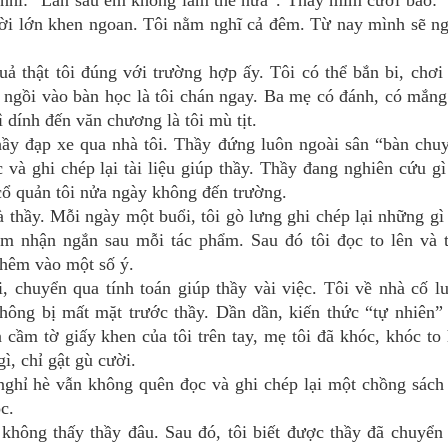
 nhí: “Lần sau em không làm thế nữa”. Thầy mỉm cười bảo:
ười lớn khen ngoan. Tôi nằm nghĩ cả đêm. Từ nay mình sẽ n
hật tôi đúng với trường hợp ấy. Tôi có thể bắn bi, chơi
ngồi vào bàn học là tôi chán ngay. Ba mẹ có đánh, có mắng
 dính đến văn chương là tôi mù tịt.
y đạp xe qua nhà tôi. Thầy đứng luôn ngoài sân “bàn chu
và ghi chép lại tài liệu giúp thầy. Thầy đang nghiên cứu gì
ổ quản tôi nửa ngày không đến trường.
ầy. Mỗi ngày một buổi, tôi gò lưng ghi chép lại những gì
ảm nhận ngắn sau mỗi tác phẩm. Sau đó tôi đọc to lên và 
 thêm vào một số ý.
chuyển qua tính toán giúp thầy vài việc. Tôi về nhà cố l
không bị mất mặt trước thầy. Dần dần, kiến thức “tự nhiên”
n cầm tờ giấy khen của tôi trên tay, mẹ tôi đã khóc, khóc to
gì, chỉ gật gù cười.
ỉ hè vẫn không quên đọc và ghi chép lại một chồng sách
ọc.
ông thấy thầy đâu. Sau đó, tôi biết được thầy đã chuyển