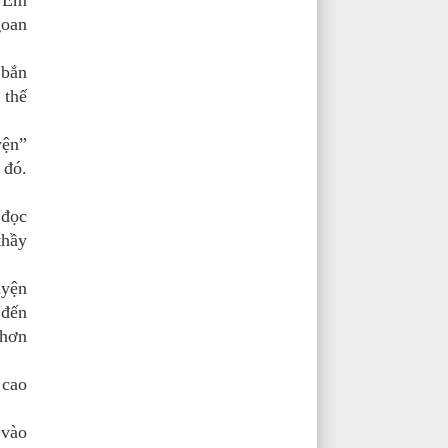
 “Em
goan
 bắn
 thế
yện”
 đó.
 đọc
thầy
uyện
 đến
 hơn
 cao
 vào