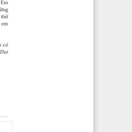
. Em
hững
 thứ
p em
n có
 Thơ