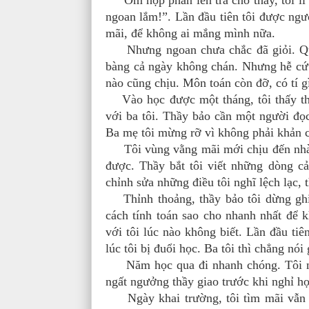
Ôm hộp phấn lên trả cho thầy, tôi lí
ngoan lắm!”. Lần đầu tiên tôi được ng
mãi, để không ai mắng mình nữa.
Nhưng ngoan chưa chắc đã giỏi. Quả t
bàng cả ngày không chán. Nhưng hễ cứ 
nào cũng chịu. Môn toán còn đỡ, có tí gì
Vào học được một tháng, tôi thấy thầ
với ba tôi. Thầy bảo cần một người đọc 
Ba mẹ tôi mừng rỡ vì không phải khản c
Tôi vùng vằng mãi mới chịu đến nhà th
được. Thầy bắt tôi viết những dòng c
chỉnh sửa những điều tôi nghĩ lệch lạc,
Thỉnh thoảng, thầy bảo tôi dừng ghi, 
cách tính toán sao cho nhanh nhất để 
với tôi lúc nào không biết. Lần đầu tiê
lúc tôi bị đuổi học. Ba tôi thì chẳng nói 
Năm học qua đi nhanh chóng. Tôi ngh
ngất ngưởng thầy giao trước khi nghỉ h
Ngày khai trường, tôi tìm mãi vẫn kh