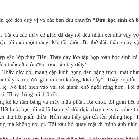
n gởi đến quý vị và các bạn câu chuyện
“Đứa học sinh cá b
ất cả các thầy cô giáo đã dạy tôi đều nhận xét như vậy vớ
ận tôi quá một tháng. Mẹ tôi khóc. Ba thở dài: thằng này vậ
ào lớp thầy Tiến. Thầy dạy lớp tập hợp toàn học sinh cá 
ch thân dẫn tôi đến “trao tận tay thầy”.
 Thầy gầy gò, mang cặp kính gọng đen nặng trịch, mắt nh
xem thầy làm được gì cho con không, khá đây”. Thầy xếp tôi 
 lẹ. Nó khẽ hích vào vai tôi giành chỗ ngồi rộng hơn. Tôi 
cả. Thầy thắng tôi 1-0 rồi.
 kè kè tấm bảng và mấy mẩu phấn. Ra chơi, tôi gom hết 
Hết buổi học tôi xô lũ bạn ngã dúi dụi, chạy ngay ra cổng tr
ịch thu hết phấn thừa. Hôm sau thầy gọi tôi lên phòng họp. 
ùng mà không nói gì. Tôi xấu hổ quay mặt đi tránh ánh nhìn