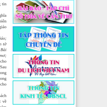
 tin
ghĩa
biên
giáo
iáo;
n tờ
 Bài
 mơ;
 cho
 Sau
rong
rong
 cho
sách
c về