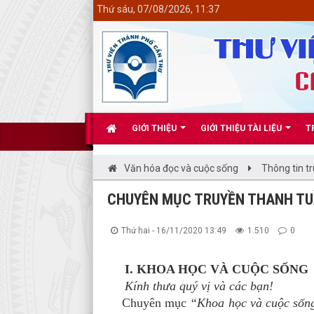
<
Thứ sáu, 07/08/2026, 11:37
GIỚI THIỆU
GIỚI THIỆU TÀI LIỆU
T
Văn hóa đọc và cuộc sống
Thông tin t
CHUYÊN MỤC TRUYỀN THANH TUẦN
Thứ hai - 16/11/2020 13:49
1.510
0
I. KHOA HỌC VÀ CUỘC SỐ
Kính thưa quý vị và các bạn!
Chuyên mục
“Khoa học và cuộc số