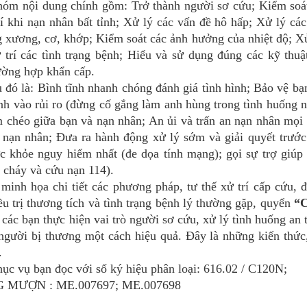
m nội dung chính gồm: Trở thành người sơ cứu; Kiểm soá
í khi nạn nhân bất tỉnh; Xử lý các vấn đề hô hấp; Xử lý các
 xương, cơ, khớp; Kiểm soát các ảnh hưởng của nhiệt độ; Xử
ử trí các tình trạng bệnh; Hiểu và sử dụng đúng các kỹ thuậ
ường hợp khẩn cấp.
đó là: Bình tĩnh nhanh chóng đánh giá tình hình; Bảo vệ bạ
nh vào rủi ro (đừng cố gắng làm anh hùng trong tình huống 
 chéo giữa bạn và nạn nhân; An ủi và trấn an nạn nhân mọi 
 nạn nhân; Đưa ra hành động xử lý sớm và giải quyết trước
ức khỏe nguy hiểm nhất (đe dọa tính mạng); gọi sự trợ giúp
 cháy và cứu nạn 114).
nh họa chi tiết các phương pháp, tư thế xử trí cấp cứu, 
iều trị thương tích và tình trạng bệnh lý thường gặp, quyển
“
 các bạn thực hiện vai trò người sơ cứu, xử lý tình huống an 
người bị thương một cách hiệu quả. Đây là những kiến thức
.
vụ bạn đọc với số ký hiệu phân loại: 616.02 / C120N;
G MƯỢN : ME.007697; ME.007698