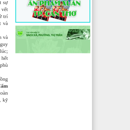
t sự
 vết
 trí
t và
n và
nguy
lúc;
 hết
 phù
đồng
Cẩm
toàn
, kỹ