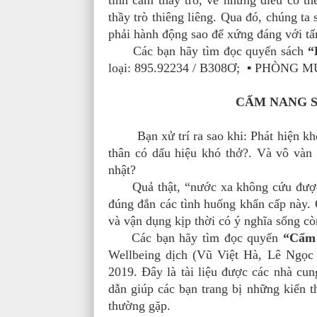
tình cảm thầy trò, về những điều có t
thầy trò thiêng liêng. Qua đó, chúng ta
phải hành động sao để xứng đáng với tấ
Các bạn hãy tìm đọc quyển sách
“
loại: 895.92234 / B308Ơ; ▪ PHÒNG 
CẨM NANG S
Bạn xử trí ra sao khi: Phát hiện khó
thân có dấu hiệu khó thở?. Và vô vàn
nhật?
Quả thật, “nước xa không cứu được lử
đúng đắn các tình huống khẩn cấp này. C
và vận dụng kịp thời có ý nghĩa sống còn
Các bạn hãy tìm đọc quyển
“Cẩm 
Wellbeing dịch (Vũ Việt Hà, Lê Ngọc
2019. Đây là tài liệu được các nhà cu
dẫn giúp các bạn trang bị những kiến t
thường gặp.