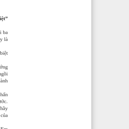
iệt”
i ba
y là
biệt
ướng
ngồi
đành
phấn
ước.
Thầy
 của