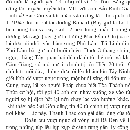
đó mới là người yêu 19 tuổi) rút về Tri Tôn. Băng
công tác truyên truyền khu VIII với anh Bảo Định Giang
Linh về Sài Gòn và tôi nhận vào công tác cho quân k
11/1947 tôi bị bắt tại đường Bonard (Bây giờ là Lê 
bên hông trái và cây Col 12 bên hông phải. Chúng đ
đường Massige (bây giờ là đường Mạc Đỉnh Chi) và cu
lại đưa tôi nhốt vào hầm súng Phú Lâm. Tố Linh đi n
Phú Lâm bắt giữ một buổi chiều. Được 3 tháng chúng p
ngục, thằng Tây quan hai đến đánh tôi bể môi và khu
Cẩm Giang, có một nữ tù chính trị tên Hiếu 20 tuổi. 
chính trị nổi dậy, chúng đưa tôi lên khám lớn Tây Ninh
giết lính để vượt ngục trong một buổi sáng đi đốn tre,
Cũng may, lái xe người Pháp chưa biết Tòa Thánh nên
Thừa cơ hội, tôi gọi 40 anh em nhảy xuống xe vào rừ
người sợ bị địch bắt lại nên chạy lạc vào hướng khác.
Khi thấy báo Sài Gòn đăng tin 40 tù chính trị vượt ngụ
nơi khác. Lúc nầy. Thanh Thảo con gái đầu lòng của t
Đoàn tàu vượt ngục đi vòng núi Bà Đen về Ty Cô
trong những túp lều lụp xụp ở cánh rừng gần Ty công a