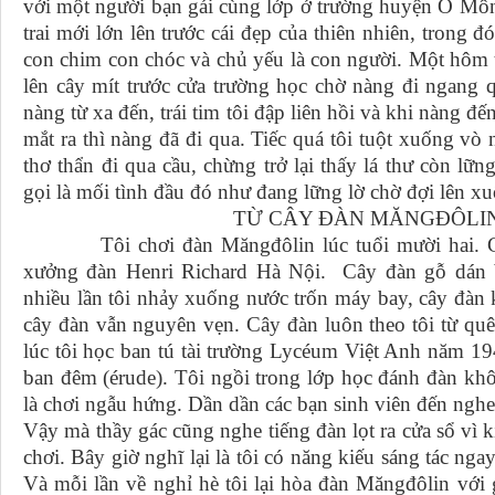
với một người bạn gái cùng lớp ở trường huyện Ô Môn
trai mới lớn lên trước cái đẹp của thiên nhiên, trong đ
con chim con chóc và chủ yếu là con người. Một hôm tô
lên cây mít trước cửa trường học chờ nàng đi ngang 
nàng từ xa đến, trái tim tôi đập liên hồi và khi nàng đ
mắt ra thì nàng đã đi qua. Tiếc quá tôi tuột xuống vò 
thơ thẩn đi qua cầu, chừng trở lại thấy lá thư còn lữn
gọi là mối tình đầu đó như đang lững lờ chờ đợi lên 
TỪ CÂY ĐÀN MĂNGĐÔLIN
Tôi chơi đàn Măngđôlin lúc tuổi mười hai. Cây
xưởng đàn Henri Richard Hà Nội. Cây đàn gỗ dán b
nhiều lần tôi nhảy xuống nước trốn máy bay, cây đàn
cây đàn vẫn nguyên vẹn. Cây đàn luôn theo tôi từ 
lúc tôi học ban tú tài trường Lycéum Việt Anh năm 19
ban đêm (érude). Tôi ngồi trong lớp học đánh đàn khô
là chơi ngẫu hứng. Dần dần các bạn sinh viên đến nghe 
Vậy mà thầy gác cũng nghe tiếng đàn lọt ra cửa sổ vì 
chơi. Bây giờ nghĩ lại là tôi có năng kiếu sáng tác ng
Và mỗi lần về nghỉ hè tôi lại hòa đàn Măngđôlin với