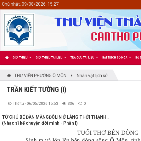
<
Chủ nhật, 09/08/2026, 15:27
GIỚI THIỆU
GIỚI THIỆU TÀI LIỆU
TRA CỨU TÀI LIỆU
BÀI TRÍCH SỐ HÓA
BỘ 
THƯ VIỆN PHƯỜNG Ô MÔN
Nhân vật lịch sử
TRẦN KIẾT TƯỜNG (I)
Thứ tư - 06/05/2026 15:53
336
0
TỪ CHÚ BÉ ĐÀN MĂNGĐÔLIN Ở LÀNG THỚI THẠNH…
(Nhạc sĩ kể chuyện đời mình - Phần I)
TUỔI THƠ BÊN DÒNG
Sinh ra và lớn lên bên dòng sông Ô Môn, tỉnh Hậ