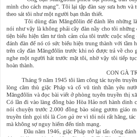
mình cho cách mạng”. Tôi lại tập đàn say sưa hơn và 
theo sát tôi như một người bạn thân thiết.
Tôi dùng đàn Măngđôlin để đánh lên những làn đi
nói như vậy là không phải cây đàn nầy cho tôi những 
tiện biểu hiện tâm tư tình cảm của tôi trước cuộc sống
đánh đàn để nó có sức biểu hiện trung thành với tầm h
trên cây đàn Măngđôlin trước khi nó được trả về cho g
nghe một người hát trước mặt tôi, nhờ vậy tôi tiếp t
hoàn thành.
CON GÀ T
Tháng 9 năm 1945 tôi làm công tác tuyên truyền tỉ
lòng căm thù giặc Pháp và cổ vũ tinh thần yêu nướ
Măngđôlin và đọc bài viết ở phòng tuyên truyền thị xã
Có lần đi vào làng đồng bào Hòa Hảo nơi hành dinh c
nói chuyện trước 2.000 đồng bào súng gươm giáo má
truyền tỉnh gọi tôi là
Con gà tre
vì tôi nói rất hăng, t
mà không sợ nguy hiểm đến tính mạng.
Đầu năm 1946, giặc Pháp trở lại tấn công đánh ch