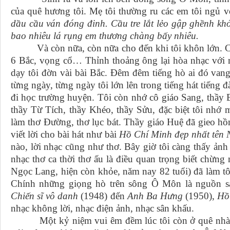
của quê hương tôi. Mẹ tôi thường ru các em tôi ngủ vớ
dầu cầu ván đóng đinh. Cầu tre lắt lẻo gập ghềnh khó
bao nhiêu lá rụng em thương chàng bấy nhiêu.
Và còn nữa, còn nữa cho đến khi tôi khôn lớn. Cha
6 Bắc, vọng cổ… Thỉnh thoảng ông lại hòa nhạc với 
dạy tôi đờn vài bài Bắc. Đêm đêm tiếng hò ai đó vang 
từng ngày, từng ngày tôi lớn lên trong tiếng hát tiếng đ
đi học trường huyện. Tôi còn nhớ cô giáo Sang, thầy
thầy Từ Tích, thầy Khéo, thầy Sửu, đặc biệt tôi nhớ 
làm thơ Đường, thơ lục bát. Thầy giáo Huệ đã gieo hồn
viết lời cho bài hát như bài
Hồ Chí Minh đẹp nhất tên N
nào, lời nhạc cũng như thơ. Bây giờ tôi càng thấy ản
nhạc thơ ca thời thơ ấu là điều quan trọng biết chừng
Ngọc Lang, hiện còn khỏe, năm nay 82 tuổi) đã làm tô
Chính những giọng hò trên sông Ô Môn là nguồn sán
Chiến sĩ vô danh
(1948) đến
Anh Ba Hưng
(1950),
Hồ
nhạc không lời, nhạc điện ảnh, nhạc sân khấu.
Một kỷ niệm vui êm đềm lúc tôi còn ở quê nhà là 