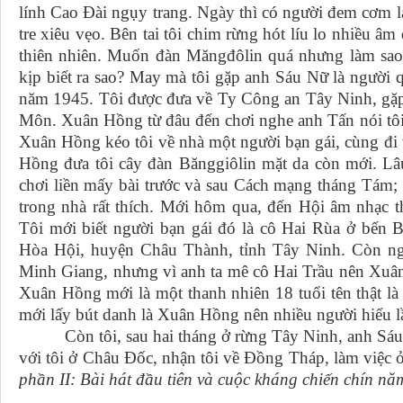
lính Cao Đài ngụy trang. Ngày thì có người đem cơm lạ
tre xiêu vẹo. Bên tai tôi chim rừng hót líu lo nhiều 
thiên nhiên. Muốn đàn Măngđôlin quá nhưng làm sao
kịp biết ra sao? May mà tôi gặp anh Sáu Nữ là người 
năm 1945. Tôi được đưa về Ty Công an Tây Ninh, gặp 
Môn. Xuân Hồng từ đâu đến chơi nghe anh Tấn nói tôi
Xuân Hồng kéo tôi về nhà một người bạn gái, cùng đi
Hồng đưa tôi cây đàn Bănggiôlin mặt da còn mới. L
chơi liền mấy bài trước và sau Cách mạng tháng Tám;
trong nhà rất thích. Mới hôm qua, đến Hội âm nhạc 
Tôi mới biết người bạn gái đó là cô Hai Rùa ở bế
Hòa Hội, huyện Châu Thành, tỉnh Tây Ninh. Còn ngư
Minh Giang, nhưng vì anh ta mê cô Hai Trầu nên Xuâ
Xuân Hồng mới là một thanh nhiên 18 tuổi tên thật l
mới lấy bút danh là Xuân Hồng nên nhiều người hiểu lầ
Còn tôi, sau hai tháng ở rừng Tây Ninh, anh Sáu T
với tôi ở Châu Đốc, nhận tôi về Đồng Tháp, làm việc
phần II: Bài hát đầu tiên và cuộc kháng chiến chín nă
Thành phố H