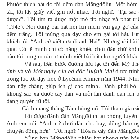
Phước thích hát do tôi đệm đàn Măngđôlin. Một hôm tự
tác, tôi lấy giấy viết ghi nốt nhạc. Tôi nghĩ: “Tại s
được?”. Tôi tìm ra được một mô típ nhạc và phát tri
(1943). Nội dung bài hát nói lên niềm vui gặp gỡ của
đêm trăng. Tôi mừng quá dạy cho em gái tôi hát. Em 
khích tôi: “Anh cứ viết nữa đi anh Hai”. Nhưng rồi bài 
quá! Có lẽ mình chỉ có năng khiếu chơi đàn chứ khôn
nào tôi cũng muốn tự mình viết bài hát cho người khác 
Về sau, trên bước đường lưu lạc tôi đến Mỹ Tho. 
tình
và vở
Một ngày của bà đốc Huỳnh Mai
được trìn
trong lúc tôi dạy học ở Lycéum Khmer năm 1944. Nhìn 
đàn nầy chẳng giúp ích gì cho mình. Đành phải bỏ n
không sao xa được cây đàn và mỗi lần đánh đàn lên tô
đang quyến rũ tôi.
Cách mạng tháng Tám bùng nổ. Tôi tham gia cách 
Tôi được đánh đàn Măngđôlin tại phòng tuyên tr
Anh em nói: “Anh cứ chơi đàn cho hay, đồng bào ngh
chuyện đông hơn”. Tôi nghĩ: “Hóa ra cây đàn Măngđôli
“Ông bạn Măngđôlin phiêu bạt phong trần bây gi