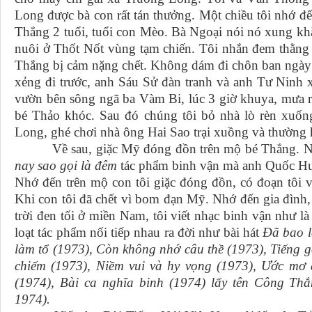
Long được bà con rất tán thưởng. Một chiều tôi nhớ đế
Thắng 2 tuổi, tuổi con Mèo. Bà Ngoại nói nó xung khắ
nuôi ở Thốt Nốt vùng tạm chiến. Tôi nhắn đem thằng 
Thắng bị cảm nặng chết. Không dám đi chôn ban ngày s
xẻng đi trước, anh Sáu Sử đàn tranh và anh Tư Ninh 
vườn bên sông ngã ba Vàm Bi, lúc 3 giờ khuya, mưa rơ
bé Thảo khóc. Sau đó chúng tôi bỏ nhà lò rèn xuốn
Long, ghé chơi nhà ông Hai Sao trại xuồng và thường
Về sau, giặc Mỹ đóng đồn trên mộ bé Thắng. Năm 
nay sao gọi là đêm
tác phẩm binh vận mà anh Quốc Hư
Nhớ đến trên mộ con tôi giặc đóng đồn, có đoạn tôi v
Khi con tôi đã chết vì bom đạn Mỹ. Nhớ đến gia đình,
trời đen tối ở miền Nam, tôi viết nhạc binh vận như l
loạt tác phẩm nối tiếp nhau ra đời như bài hát
Đã bao l
làm tổ (1973), Còn không nhớ câu thề (1973), Tiếng 
chiếm (1973), Niềm vui và hy vọng (1973), Ước mơ 
(1974), Bài ca nghĩa binh (1974) lấy tên Công Th
1974).