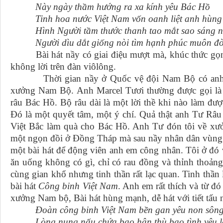
Này ngày thầm hướng ra xa kính yêu Bác Hồ
Tinh hoa nước Việt Nam vốn oanh liệt anh hùng
Hình Người tầm thước thanh tao mắt sao sáng n
Người dìu dắt giống nòi tìm hạnh phúc muôn đờ
Bài hát nầy có giai điệu mượt mà, khúc thức gọn 
không lời trên đàn viôlông.
Thời gian nầy ở Quốc vệ đội Nam Bộ có anh Ma
xưởng Nam Bộ. Anh Marcel Tươi thường được gọi là 
râu Bác Hồ. Bộ râu dài là một lời thề khi nào làm đượ
Đó là một quyết tâm, một ý chí. Quả thật anh Tư Râu 
Việt Bắc làm quà cho Bác Hồ. Anh Tư đón tôi về xư
một ngọn đồi ở Đồng Tháp mà sau nầy nhân dân vùng
một bài hát để động viên anh em công nhân. Tôi ở đó
ăn uống không có gì, chỉ có rau đồng và thỉnh thoản
cùng gian khổ nhưng tinh thần rất lạc quan. Tinh thần 
bài hát
Công binh Việt Nam
. Anh em rất thích và từ đó
xưởng Nam bộ, Bài hát hùng mạnh, dễ hát với tiết tấu 
Đoàn công binh Việt Nam bền gan yêu non sôn
Lòng nung nấu chứa bao hận thù bao tình yêu l