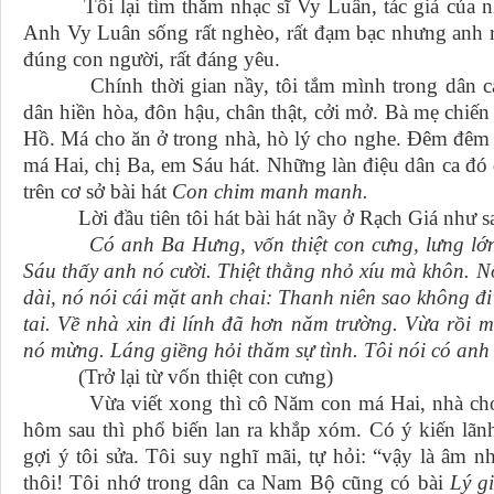
Tôi lại tìm thăm nhạc sĩ Vy Luân, tác giả của n
Anh Vy Luân sống rất nghèo, rất đạm bạc nhưng anh r
đúng con người, rất đáng yêu.
Chính thời gian nầy, tôi tắm mình trong dân ca 
dân hiền hòa, đôn hậu, chân thật, cởi mở. Bà mẹ chiến
Hồ. Má cho ăn ở trong nhà, hò lý cho nghe. Đêm đêm tô
má Hai, chị Ba, em Sáu hát. Những làn điệu dân ca đó đ
trên cơ sở bài hát
Con chim manh manh.
Lời đầu tiên tôi hát bài hát nầy ở Rạch Giá như s
Có anh Ba Hưng, vốn thiệt con cưng, lưng l
Sáu thấy anh nó cười. Thiệt thằng nhỏ xíu mà khôn. Nó
dài, nó nói cái mặt anh chai: Thanh niên sao không đi
tai. Về nhà xin đi lính đã hơn năm trường. Vừa rồi
nó mừng. Láng giềng hỏi thăm sự tình. Tôi nói có an
(Trở lại từ vốn thiệt con cưng)
Vừa viết xong thì cô Năm con má Hai, nhà cho tô
hôm sau thì phổ biến lan ra khắp xóm. Có ý kiến lãnh
gợi ý tôi sửa. Tôi suy nghĩ mãi, tự hỏi: “vậy là âm 
thôi! Tôi nhớ trong dân ca Nam Bộ cũng có bài
Lý g