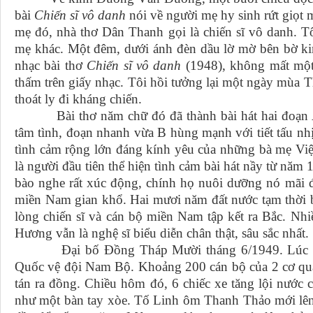
bài
Chiến sĩ vô danh
nói về người mẹ hy sinh rứt giọt
mẹ đó, nhà thơ Dân Thanh gọi là chiến sĩ vô danh. Tô
mẹ khác. Một đêm, dưới ánh đèn dầu lờ mờ bên bờ 
nhạc bài thơ
Chiến sĩ vô danh
(1948), không mất một 
thấm trên giấy nhạc. Tôi hồi tưởng lại một ngày mùa T
thoát ly đi kháng chiến.
Bài thơ năm chữ đó đã thành bài hát hai đoạn A-
tâm tình, đoạn nhanh vừa B hùng mạnh với tiết tấu nhị
tình cảm rộng lớn đáng kính yêu của những bà mẹ V
là người đầu tiên thể hiện tình cảm bài hát nầy từ nă
bào nghe rất xúc động, chính họ nuôi dưỡng nó mãi 
miền Nam gian khổ. Hai mươi năm đất nước tạm thời bị
lòng chiến sĩ và cán bộ miền Nam tập kết ra Bắc. Nhi
Hương vẫn là nghệ sĩ biểu diễn chân thật, sâu sắc nhất.
Đại bố Đồng Tháp Mười tháng 6/1949. Lúc đó t
Quốc vệ đội Nam Bộ. Khoảng 200 cán bộ của 2 cơ qu
tán ra đồng. Chiều hôm đó, 6 chiếc xe tăng lội nước 
như một bàn tay xòe. Tố Linh ôm Thanh Thảo mới lê