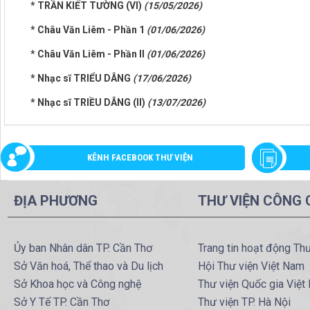
* TRẦN KIẾT TƯỜNG (VI)
(15/05/2026)
* Châu Văn Liêm - Phần 1
(01/06/2026)
* Châu Văn Liêm - Phần II
(01/06/2026)
* Nhạc sĩ TRIỂU DÂNG
(17/06/2026)
* Nhạc sĩ TRIỀU DÂNG (II)
(13/07/2026)
KÊNH FACEBOOK THƯ VIỆN
ĐỊA PHƯƠNG
THƯ VIỆN CÔNG
Ủy ban Nhân dân TP. Cần Thơ
Trang tin hoạt động Th
Sở Văn hoá, Thể thao và Du lịch
Hội Thư viện Việt Nam
Sở Khoa học và Công nghệ
Thư viện Quốc gia Việt
Sở Y Tế TP. Cần Thơ
Thư viện TP. Hà Nội