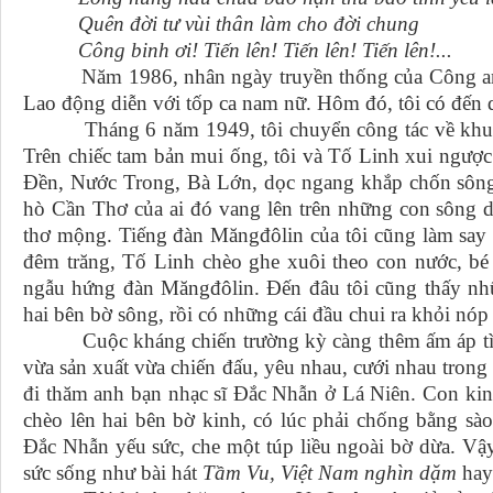
Quên đời tư vùi thân làm cho đời chung
Công binh ơi! Tiến lên! Tiến lên! Tiến lên!...
Năm 1986, nhân ngày truyền thống của Công an x
Lao động diễn với tốp ca nam nữ. Hôm đó, tôi có đến
Tháng 6 năm 1949, tôi chuyển công tác về khu IX.
Trên chiếc tam bản mui ống, tôi và Tố Linh xui ngượ
Đền, Nước Trong, Bà Lớn, dọc ngang khắp chốn sô
hò Cần Thơ của ai đó vang lên trên những con sông dà
thơ mộng. Tiếng đàn Măngđôlin của tôi cũng làm sa
đêm trăng, Tố Linh chèo ghe xuôi theo con nước, bé 
ngẫu hứng đàn Măngđôlin. Đến đâu tôi cũng thấy nh
hai bên bờ sông, rồi có những cái đầu chui ra khỏi nóp 
Cuộc kháng chiến trường kỳ càng thêm ấm áp tình n
vừa sản xuất vừa chiến đấu, yêu nhau, cưới nhau trong
đi thăm anh bạn nhạc sĩ Đắc Nhẫn ở Lá Niên. Con kin
chèo lên hai bên bờ kinh, có lúc phải chống bằng sà
Đắc Nhẫn yếu sức, che một túp liều ngoài bờ dừa. V
sức sống như bài hát
Tầm Vu, Việt Nam nghìn dặm
ha