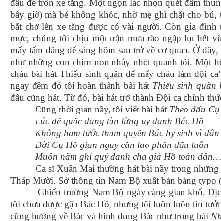
đầu để trốn xe tăng. Một ngọn lác nhọn quét đâm thủ
bây giờ) mà bé không khóc, nhờ mẹ ghì chặt cho bú, t
bắt chở lên xe tăng được có vài người. Còn gia đình 
mực, chúng tôi chịu một trận mưa rào ngập lụt hết v
mấy tấm đăng để sáng hôm sau trở về cơ quan. Ở đây,
như những con chim non nhảy nhót quanh tôi. Một h
cháu bài hát Thiếu sinh quân để mấy cháu làm đội ca”
ngay đêm đó tôi hoàn thành bài hát
Thiếu sinh quân
đâu cũng hát. Từ đó, bài hát trở thành Đội ca chính t
Cũng thời gian nầy, tôi viết bài hát
Theo dấu C
Lúc đế quốc đang tàn lừng uy danh Bác Hồ
Không ham tước tham quyền Bác hy sinh vì dân
Đời Cụ Hồ gian nguy cần lao phấn đấu luôn
Muôn năm ghi quý danh cha già Hồ toàn dân…
Ca sĩ Xuân Mai thường hát bài nầy trong những buổ
Tháp Mười. Sở thông tin Nam Bộ xuất bản bảng typo (là
Chiến trường Nam Bộ ngày càng gian khổ. Địch t
tôi chưa được gặp Bác Hồ, nhưng tôi luôn luôn tin tưởn
cũng hướng về Bác và hình dung Bác như trong bài
Nh