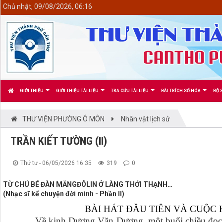
<
Chủ nhật, 09/08/2026, 06:16
GIỚI THIỆU
GIỚI THIỆU TÀI LIỆU
TRA CỨU TÀI LIỆU
BÀI TRÍCH SỐ HÓA
BỘ 
THƯ VIỆN PHƯỜNG Ô MÔN
Nhân vật lịch sử
TRẦN KIẾT TƯỜNG (II)
Thứ tư - 06/05/2026 16:35
319
0
TỪ CHÚ BÉ ĐÀN MĂNGĐÔLIN Ở LÀNG THỚI THẠNH…
(Nhạc sĩ kể chuyện đời mình - Phần II)
BÀI HÁT ĐẦU TIÊN VÀ CUỘC
Về kinh Dương Văn Dương, một buổi chiều đọc tập 