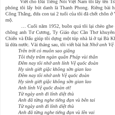
Viết cho Đài Tiếng Nói Việt Nam tôi lấy tên Trần 
phóng tôi lấy bút danh là Thanh Phong. Riêng bài 
Công Thắng, đứa con tai 2 tuổi của tôi đã chết chôn 
mộ.
… Cuối năm 1952, buồn quá tôi lại chèo ghe đi 
chồng anh Tư Cương, Ty Giáo dục Cần Thơ khuyên t
Chiến và Đấu giúp tôi dựng một túp nhà lá ở tại Bà 
lá dừa nước. Vài tháng sau, tôi viết bài hát
Nhớ anh Vệ
Trên trời có muôn sao giăng
Tôi thấy trăm ngàn quân Pháp vùi thân
Đêm nay tôi nhớ anh lính Vệ quốc đoàn
Hy sinh giết giặc không sờn gian lao
Đêm nay tôi nhớ anh Vệ quốc đoàn
Hy sinh giết giặc không sờn gian lao
Anh lính Vệ quốc đoàn ơi!
Từ ngày anh đi lính diệt thù
Anh đã từng nghe tiếng đạn vù bên tai
Từ ngày anh đi lính diệt thù
Anh đã từng nghe tiếng đạn vù lên vai