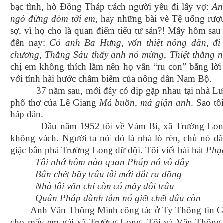
bạc tình, hò Đồng Tháp trách người yêu đi lấy vợ:
An
ngó đừng dòm tới em,
hay những bài vè Tệ uống rượ
sợ, vì họ cho là quan điểm tiểu tư sản?! Mấy hôm sau 
đến nay:
Có anh Ba Hưng, vốn thiệt nông dân, đi
chương, Thằng Sáu thấy anh nó mừng, Thiệt thằng 
chị em không thích lắm nên họ vẫn “ru con” bằng lời đ
với tính hài hước châm biếm của nông dân Nam Bộ.
37 năm sau, mới đây có dịp gặp nhau tại nhà Lư N
phổ thơ của Lê Giang
Má buồn, má giận anh
. Sao tô
hấp dẫn.
Đầu năm 1952 tôi về Vàm Bi, xã Trường Long, 
không vách. Người ta nói đó là nhà lò rèn, chủ nó đ
giặc bắn phá Trường Long dữ dội. Tôi viết bài hát
Phục
Tôi nhớ hôm nào quan Pháp nó vô đây
Bắn chết bầy trâu tôi mới dắt ra đồng
Nhà tôi vốn chỉ còn có mấy đôi trâu
Quân Pháp đành tâm nó giết chết đâu còn
Anh Văn Thông Minh công tác ở Ty Thông tin Cần T
cho mấy em gái xã Trường Long. Tôi và Văn Thông 