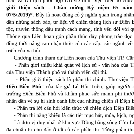
thao và Du lịch phối hợp UBND tỉnh Điện Biên tổ chức
giới thiệu sách - Chào mừng Kỷ niệm 65 năm c
07/5/2019)”
.
Đây là hoạt động có ý nghĩa quan trọng nhằm
dân những sách báo, tư liệu về chiến thắng lịch sử Điện 
tộc, truyền thống đấu tranh cách mạng, tình yêu đối với 
Thông qua Liên hoan góp phần thúc đẩy phong trào đọc s
đồng thời nâng cao nhận thức của các cấp, các ngành về v
triển của xã hội.
Chương trình tham dự Liên hoan của Thư viện TP. Cần T
- Phần giới thiệu khái quát về lịch sử - văn hóa của T
của Thư viện Thành phố và thành viên đội thi.
- Phần giới thiệu sách là phần thi chính. Thư viện TP
Điện Biên Phủ
”
của tác giả Lê Hải Triều, giúp người 
trường Điện Biên Phủ và khâm phục sức mạnh phi thường
nhân dân về sự hi sinh oanh liệt của những chiến sĩ Điện
- Phần trả lời câu hỏi kiến thức về chiến dịch Điện Bi
- Phần thi năng khiếu là các tiết mục hát, múa, kịch, n
Là đơn vị duy nhất ở khu vực Đồng bằng sông Cửu Lon
đã chuẩn bị chu đáo ở tất cả các phần thi. Từng phần thi