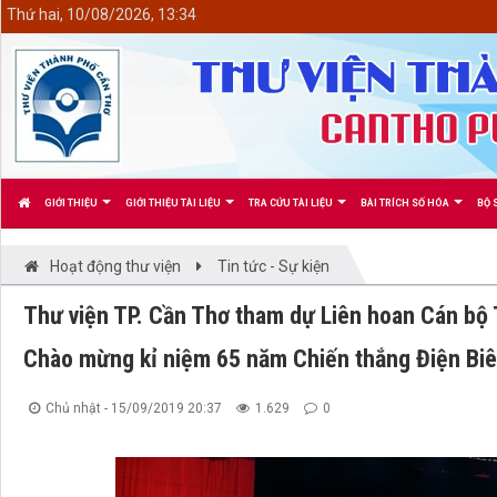
<
Thứ hai, 10/08/2026, 13:34
GIỚI THIỆU
GIỚI THIỆU TÀI LIỆU
TRA CỨU TÀI LIỆU
BÀI TRÍCH SỐ HÓA
BỘ 
Hoạt động thư viện
Tin tức - Sự kiện
Thư viện TP. Cần Thơ tham dự Liên hoan Cán bộ T
Chào mừng kỉ niệm 65 năm Chiến thắng Điện Bi
Chủ nhật - 15/09/2019 20:37
1.629
0