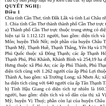
của Uỷ ban pháp luật và ý kiến của các vị đại biểu 
QUYẾT NGHỊ:
Điều 1
Chia tỉnh Cần Thơ, tỉnh Đắk Lắk và tỉnh Lai Châu n
1. Chia tỉnh Cần Thơ thành thành phố Cần Thơ trực 
a) Thành phố Cần Thơ trực thuộc trung ương có diện
hiện tại là 1.112.121 người, bao gồm: diện tích 
Môn; huyện Thốt Nốt; một phần của huyện Châu Th
Thạnh Mỹ, Thạnh Huề, Thạnh Thắng, Yên Hạ và 176 
Phú Quốc thuộc xã Đông Thạnh; các ấp Thạnh H
Thạnh Phú, Phú Khánh, Khánh Bình và 254,19 ha di
Hưng thuộc xã Phú An; các ấp Phú Thành, Phú Thạ
diện tích cùng với 1.262 người của ấp Phú Lợi th
Thành A, bao gồm: xã Trường Long; xã Nhơn Ái; x
ha diện tích cùng với 640 người của ấp Tân Thạnh 
b) Tỉnh Hậu Giang có diện tích tự nhiên là 160.
người, bao gồm: diện tích và số dân của thị xã 
Mỹ; huyện Vị Thuỷ; phần còn lại của huyện Châu