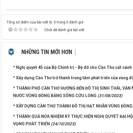
Tổng số điểm của bài viết là: 0 trong 0 đánh giá
Click để đánh giá bài viết
NHỮNG TIN MỚI HƠN
* Nghị quyết 45 của Bộ Chính trị - Bệ đỡ cho Cần Thơ cất cánh
* Xây dựng Cần Thơ trở thành trung tâm phát triển của vùng
* THÀNH PHỐ CẦN THƠ HƯỚNG ĐẾN ĐÔ THỊ SINH THÁI, VĂN 
NƯỚC VÙNG ĐỒNG BẰNG SÔNG CỬU LONG
(31/08/2023)
* XÂY DỰNG CẦN THƠ THÀNH ĐÔ THỊ HẠT NHÂN VÙNG ĐỒN
* THÀNH QUẢ NỬA NHIỆM KỲ THỰC HIỆN NGHỊ QUYẾT ĐẠI HỘI
VỌNG PHÁT TRIỂN
(24/10/2023)