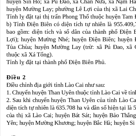
huyện Sìn Hồ; xã Pú Đao, xã Chăn Nưa, xã Nậm Hà
huyện Mường Lay; phường Lê Lợi của thị xã Lai Ch
Tỉnh lỵ đặt tại thị trấn Phong Thổ thuộc huyện Tam
b)
Tỉnh Điện Biên có diện tích tự nhiên là 955.409,
bao gồm: diện tích và số dân của thành phố Điện 
Lợi); huyện Mường Nhé; huyện Điện Biên; huyện 
Tủa Chùa; huyện Mường Lay (trừ: xã Pú Đao, xã
thuộc xã Xá Tổng).
Tỉnh lỵ đặt tại thành phố Điện Biên Phủ.
Điều 2
Điều chỉnh địa giới tỉnh Lào Cai như sau:
1. Chuyển huyện Than Uyên thuộc tỉnh Lào Cai về tỉn
2. Sau khi chuyển
huyện Than Uyên của tỉnh Lào Cai
diện tích tự nhiên là 635.708 ha và dân số hiện tại là
của thị xã Lào Cai; huyện Bát Sát; huyện Bảo Thắn
Yên; huyện Mường Khương; huyện Bắc Hà; huyện Si