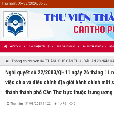
<
Thứ năm, 06/08/2026, 05:30
GIỚI THIỆU
GIỚI THIỆU TÀI LIỆU
TRA CỨU TÀI LIỆU
BÀI TRÍCH SỐ HÓA
BỘ 
Thông tin chuyên đề “THÀNH PHỐ CẦN THƠ - DẤU ẤN 20 NĂM XÂ
Nghị quyết số 22/2003/QH11 ngày 26 tháng 11 
việc chia và điều chỉnh địa giới hành chính một 
thành thành phố Cần Thơ trực thuộc trung ương 
Thứ năm - 31/08/2023 14:22
1.476
0