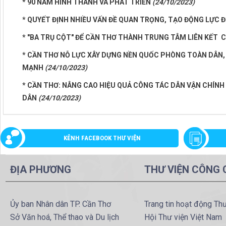
* 90 NĂM HÌNH THÀNH VÀ PHÁT TRIỂN
(24/10/2023)
* QUYẾT ĐỊNH NHIỀU VẤN ĐỀ QUAN TRỌNG, TẠO ĐỘNG LỰC 
* "BA TRỤ CỘT" ĐỂ CẦN THƠ THÀNH TRUNG TÂM LIÊN KẾT
* CẦN THƠ NỖ LỰC XÂY DỰNG NỀN QUỐC PHÒNG TOÀN DÂN,
MẠNH
(24/10/2023)
* CẦN THƠ: NÂNG CAO HIỆU QUẢ CÔNG TÁC DÂN VẬN CHÍN
DÂN
(24/10/2023)
KÊNH FACEBOOK THƯ VIỆN
ĐỊA PHƯƠNG
THƯ VIỆN CÔNG
Ủy ban Nhân dân TP. Cần Thơ
Trang tin hoạt động Th
Sở Văn hoá, Thể thao và Du lịch
Hội Thư viện Việt Nam