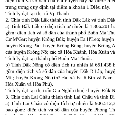
diện tích và số dân của hai huyện này đã được đi
trung ương quy định tại điểm a khoản 1 Điều này.
Tỉnh lỵ đặt tại thị xã Vị Thanh.
2. Chia tỉnh Đắk Lắk thành tỉnh Đắk Lắk và tỉnh Đắ
a) Tỉnh
Đắk Lắk
có diện tích tự nhiên là 1.306.201 h
gồm: diện tích và số dân của thành phố Buôn Ma Th
Cư M'Gar; huyện Krông Búk; huyện Ea H'Leo; huyện
huyện Krông Pắc; huyện Krông Bông; huyện Krông A
của huyện Krông Nô; các xã Hòa Khánh, Hòa Xuân và
Tỉnh lỵ đặt tại thành phố Buôn Ma Thuột.
b) Tỉnh Đắk Nông có diện tích tự nhiên là 651.438 h
gồm diện tích và số dân của huyện Đắk R'Lấp; hu
Mil; huyện Krông Nô (trừ các xã Ea R'Bin và Nam 
Hòa Xuân và Hòa Phú).
Tỉnh lỵ đặt tại thị trấn Gia Nghĩa thuộc huyện Đắk 
3. Chia tỉnh Lai Châu thành tỉnh Lai Châu và tỉnh Đ
a) Tỉnh Lai Châu có diện tích tự nhiên là 906.512,3
bao gồm: diện tích và số dân của huyện Phong 