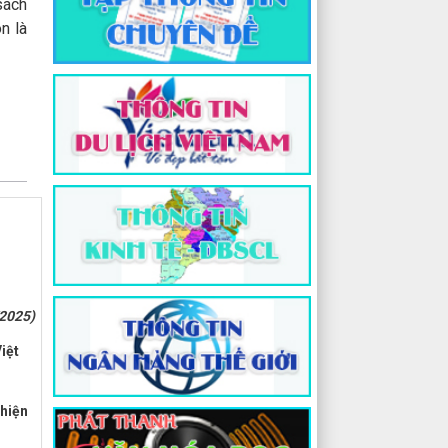
sách
n là
2025)
iệt
 hiện