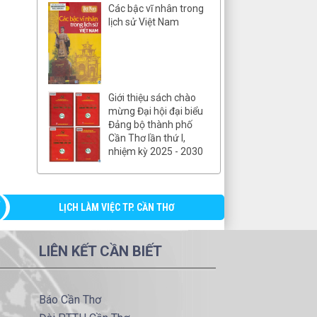
Các bậc vĩ nhân trong
lịch sử Việt Nam
Giới thiệu sách chào
mừng Đại hội đại biểu
Đảng bộ thành phố
Cần Thơ lần thứ I,
nhiệm kỳ 2025 - 2030
LỊCH LÀM VIỆC TP. CẦN THƠ
LIÊN KẾT CẦN BIẾT
Báo Cần Thơ