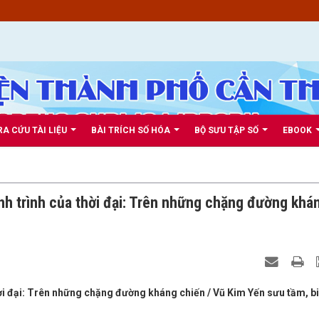
RA CỨU TÀI LIỆU
BÀI TRÍCH SỐ HÓA
BỘ SƯU TẬP SỐ
EBOOK
nh trình của thời đại: Trên những chặng đường khá
hời đại: Trên những chặng đường kháng chiến / Vũ Kim Yến sưu tầm, b