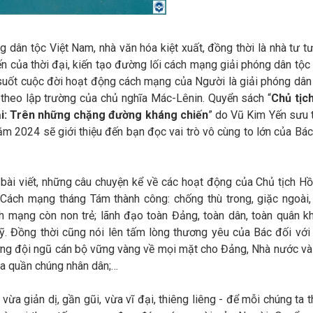
g dân tộc Việt Nam, nhà văn hóa kiệt xuất, đồng thời là nhà tư t
iến của thời đại, kiến tạo đường lối cách mạng giải phóng dân tộc 
 suốt cuộc đời hoạt động cách mạng của Người là giải phóng dân 
 theo lập trường của chủ nghĩa Mác-Lênin. Quyển sách “
Chủ tịc
đại: Trên những chặng đường kháng chiến
” do Vũ Kim Yến sưu 
m 2024 sẽ giới thiệu đến bạn đọc vai trò vô cùng to lớn của Bác
bài viết, những câu chuyện kể về các hoạt động của Chủ tịch Hồ
 Cách mạng tháng Tám thành công: chống thù trong, giặc ngoài,
h mạng còn non trẻ; lãnh đạo toàn Đảng, toàn dân, toàn quân k
. Đồng thời cũng nói lên tấm lòng thương yêu của Bác đối với
ỡng đội ngũ cán bộ vững vàng về mọi mặt cho Đảng, Nhà nước và
của quần chúng nhân dân;…
 vừa giản dị, gần gũi, vừa vĩ đại, thiêng liêng - để mỗi chúng ta 