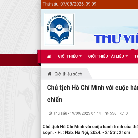
<
Thứ sáu, 07/08/2026, 09:09
GIỚI THIỆU
GIỚI THIỆU TÀI LIỆU
T
Giới thiệu sách
Chủ tịch Hồ Chí Minh với cuộc hà
chiến
Thứ sáu - 19/09/2025 04:44
556
0
Chủ tịch Hồ Chí Minh với cuộc hành trình của t
soạn. - H. : Nxb. Hà Nội, 2024. - 215tr.; 21cm