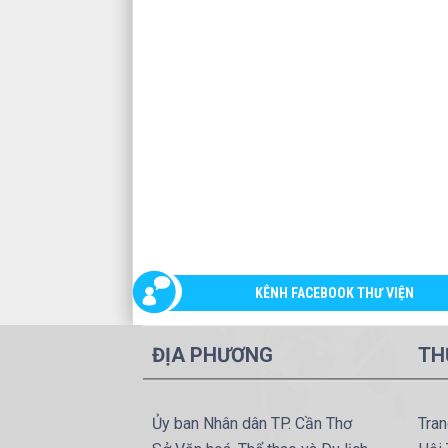
KÊNH FACEBOOK THƯ VIỆN
ĐỊA PHƯƠNG
TH
Ủy ban Nhân dân TP. Cần Thơ
Tran