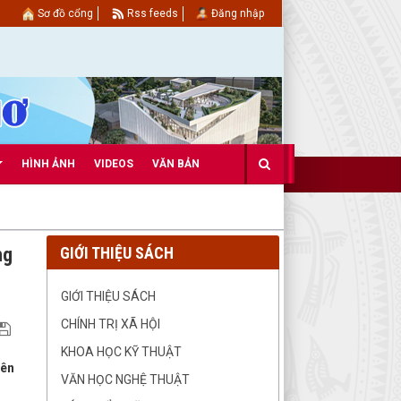
Sơ đồ cổng
Rss feeds
Đăng nhập
HÌNH ẢNH
VIDEOS
VĂN BẢN
ng
GIỚI THIỆU SÁCH
GIỚI THIỆU SÁCH
CHÍNH TRỊ XÃ HỘI
KHOA HỌC KỸ THUẬT
iên
VĂN HỌC NGHỆ THUẬT