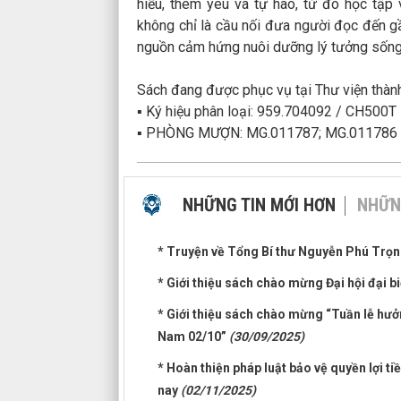
hiểu, thêm yêu và tự hào, từ đó học tậ
không chỉ là cầu nối đưa người đọc đến g
nguồn cảm hứng nuôi dưỡng lý tưởng sống 
Sách đang được phục vụ tại Thư viện thàn
▪ Ký hiệu phân loại: 959.704092 / CH500T
▪ PHÒNG MƯỢN: MG.011787; MG.011786
NHỮNG TIN MỚI HƠN
NHỮN
* Truyện về Tổng Bí thư Nguyễn Phú Trọ
* Giới thiệu sách chào mừng Đại hội đại b
* Giới thiệu sách chào mừng “Tuần lễ hưở
Nam 02/10”
(30/09/2025)
* Hoàn thiện pháp luật bảo vệ quyền lợi t
nay
(02/11/2025)