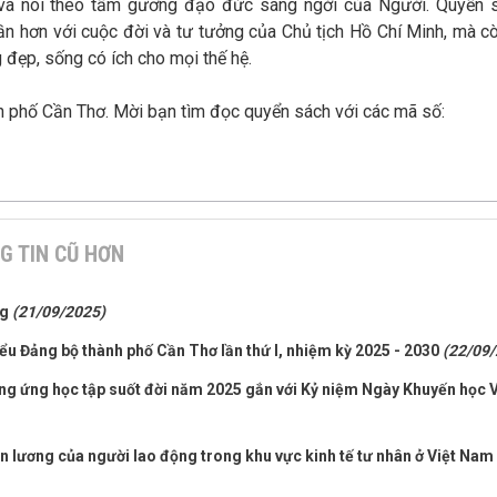
p và noi theo tấm gương đạo đức sáng ngời của Người. Quyển 
ần hơn với cuộc đời và tư tưởng của Chủ tịch Hồ Chí Minh, mà cò
đẹp, sống có ích cho mọi thế hệ.
h phố Cần Thơ. Mời bạn tìm đọc quyển sách với các mã số:
G TIN CŨ HƠN
ng
(21/09/2025)
iểu Đảng bộ thành phố Cần Thơ lần thứ I, nhiệm kỳ 2025 - 2030
(22/09/
ng ứng học tập suốt đời năm 2025 gắn với Kỷ niệm Ngày Khuyến học V
iền lương của người lao động trong khu vực kinh tế tư nhân ở Việt Nam