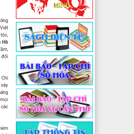
ưởng
Việt
tộc,
h Hồ
tầm,
 đối
 Chí
 xây
háng
 mọi
 các
thêm