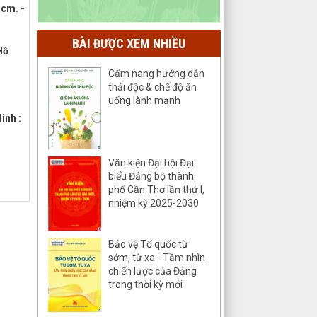
1cm. -
BÀI ĐƯỢC XEM NHIỀU
Hồ
Cẩm nang hướng dẫn
thải độc & chế độ ăn
uống lành mạnh
inh :
Văn kiện Đại hội Đại
biểu Đảng bộ thành
phố Cần Thơ lần thứ I,
nhiệm kỳ 2025-2030
Bảo vệ Tổ quốc từ
sớm, từ xa - Tầm nhìn
chiến lược của Đảng
trong thời kỳ mới