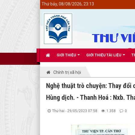
<
Thứ bảy, 08/08/2026, 23:13
GIỚI THIỆU
GIỚI THIỆU TÀI LIỆU
T
Chính trị xã hội
Nghệ thuật trò chuyện: Thay đổi c
Hùng dịch. - Thanh Hoá : Nxb. Th
Thứ hai - 29/05/2023 07:58
1.358
0