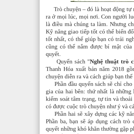
Trò chuyện – đó là hoạt động tự nh
ra ở mọi lúc, mọi nơi. Con người lu
là điều mà chúng ta làm. Nhưng chú
Kỹ năng giao tiếp tốt có thể biến đ
tốt nhất, có thể giúp bạn có trải n
cũng có thể nắm được bí mật của 
quyết.
Quyển sách "
Nghệ thuật trò 
Thanh Hóa xuất bản năm 2018 gồm
chuyện diễn ra và cách giúp bạn thể
Phần đầu quyển sách sẽ chỉ cho bạ
gia của hai bên: thứ nhất là những 
kiểm soát tâm trạng, tự tin và thoải
có được cuộc trò chuyện như ý và 
Phần hai sẽ xây dựng các kỹ năng 
Phần ba, bạn sẽ áp dụng cách trò
quyết những khó khăn thường gặp p