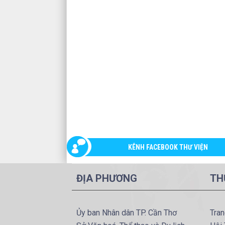
KÊNH FACEBOOK THƯ VIỆN
ĐỊA PHƯƠNG
TH
Ủy ban Nhân dân TP. Cần Thơ
Tran