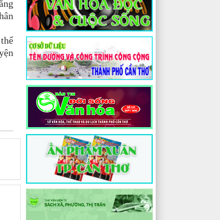
ăng
nhân
 thể
uyện