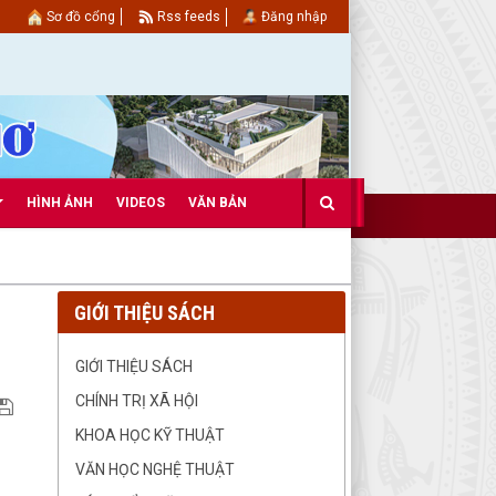
Sơ đồ cổng
Rss feeds
Đăng nhập
HÌNH ẢNH
VIDEOS
VĂN BẢN
GIỚI THIỆU SÁCH
GIỚI THIỆU SÁCH
CHÍNH TRỊ XÃ HỘI
KHOA HỌC KỸ THUẬT
VĂN HỌC NGHỆ THUẬT