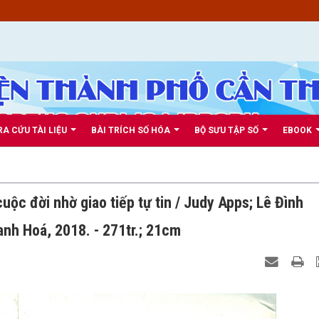
RA CỨU TÀI LIỆU
BÀI TRÍCH SỐ HÓA
BỘ SƯU TẬP SỐ
EBOOK
uộc đời nhờ giao tiếp tự tin / Judy Apps; Lê Đình
anh Hoá, 2018. - 271tr.; 21cm