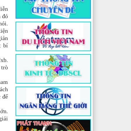
diễn
à đó
nói.
kiện
giản
 bí
Nxb.
trò
tham
cách
c để
lớn.
giải