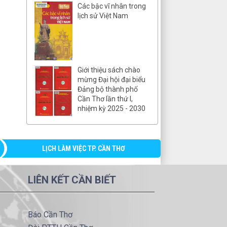
Các bậc vĩ nhân trong
lịch sử Việt Nam
Giới thiệu sách chào
mừng Đại hội đại biểu
Đảng bộ thành phố
Cần Thơ lần thứ I,
nhiệm kỳ 2025 - 2030
LỊCH LÀM VIỆC TP. CẦN THƠ
LIÊN KẾT CẦN BIẾT
Báo Cần Thơ