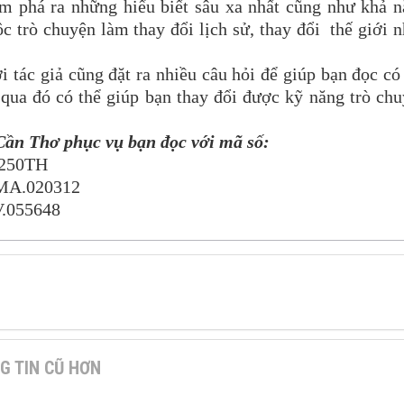
phá ra những hiểu biết sâu xa nhất cũng như khả n
c trò chuyện làm thay đổi lịch sử, thay đổi thế giới 
ác giả cũng đặt ra nhiều câu hỏi để giúp bạn đọc có
 qua đó có thể giúp bạn thay đổi được kỹ năng trò ch
Cần Thơ phục vụ bạn đọc với mã số:
H250TH
 MA.020312
V.055648
G TIN CŨ HƠN