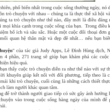
iên, phổ biến nhất trong cuộc sống thường ngày, nó 
ôn trò chuyện với nhau – chúng ta là thực thể xã hội v
ng ta trò chuyện như thế nào, đây mới là điều đáng 
ổi mọi khía cạnh trong cuộc sống của bạn. Trong điều 
ghiệm bổ ích và sâu sắc. Hoặc một cuộc đối thoại đơn 
mối quan hệ thân mật và đẹp đẽ nhất… nếu bạn biết
chuyện
" của tác giả Judy Apps, Lê Đình Hùng dịch, 
 4 phần, 271 trang sẽ giúp bạn khám phá các cuộc 
 hiện hiệu quả.
n thấy cuộc trò chuyện diễn ra như thế nào với sự 
lời khuyên giúp kết nối với đối phương, tiếp theo là 
 mái khi trò chuyện, cuối cùng là những cách thiết thự
cách làm người khác quan tâm.
để trở thành người giao tiếp có sức gây ảnh hưởng 
 chuyện vào trong cuộc sống hàng ngày của mình để 
hải.