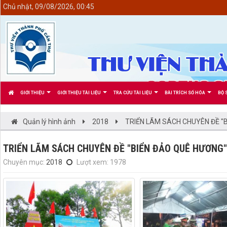
<
Chủ nhật, 09/08/2026, 00:45
GIỚI THIỆU
GIỚI THIỆU TÀI LIỆU
TRA CỨU TÀI LIỆU
BÀI TRÍCH SỐ HÓA
BỘ 
Quản lý hình ảnh
2018
TRIỂN LÃM SÁCH CHUYÊN ĐỀ "
TRIỂN LÃM SÁCH CHUYÊN ĐỀ "BIỂN ĐẢO QUÊ HƯƠNG"
Chuyên mục:
2018
Lượt xem: 1978