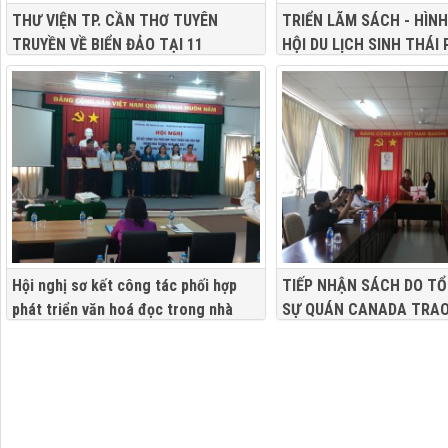
THƯ VIỆN TP. CẦN THƠ TUYÊN
TRIỂN LÃM SÁCH - HÌN
TRUYỀN VỀ BIỂN ĐẢO TẠI 11
HỘI DU LỊCH SINH THÁI
TRƯỜNG HỌC TẠI 9 QUẬN, HUYỆN
- CẦN THƠ" LẦN THỨ 7
Hội nghị sơ kết công tác phối hợp
TIẾP NHẬN SÁCH DO T
phát triển văn hoá đọc trong nhà
SỰ QUÁN CANADA TRA
trường năm học 2017 – 2018