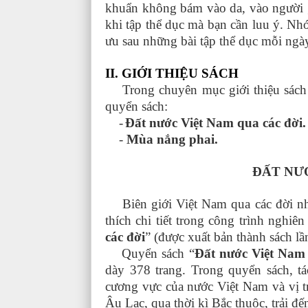
khuẩn không bám vào da, vào người gâ
khi tập thể dục mà bạn cần luu ý. Nhớ
ưu sau những bài tập thể dục mỗi ngà
II. GIỚI
Trong chuyên mục giới thiệu sách tu
quyển sách:
-
Đất nước Việt Nam qua các đời.
-
Mùa nắng phai.
ĐẤT NƯ
Biên giới Việt Nam qua các đời nh
thích chi tiết trong công trình nghiên
các đời
” (được xuất bản thành sách lầ
Quyển sách “
Đất nước Việt Nam 
dày 378 trang. Trong quyển sách, tá
cương vực của nước Việt Nam và vị tr
Âu Lạc, qua thời kì Bắc thuộc, trải đ