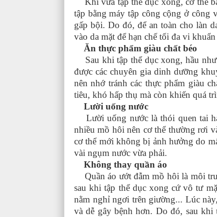
Khi vừa tập thể dục xong, cơ thể bạn
tập bằng máy tập công cộng ở công v
gấp bội. Do đó, để an toàn cho làn d
vào da mặt để hạn chế tối đa vi khuẩ
Ăn thực phẩm giàu chất béo
Sau khi tập thể dục xong, hầu như a
được các chuyên gia dinh dưỡng khu
nên nhớ tránh các thực phẩm giàu ch
tiêu, khó hấp thụ mà còn khiến quá trì
Lười uống nước
Lười uống nước là thói quen tai hại
nhiều mồ hôi nên cơ thể thường rơi v
cơ thể mới không bị ảnh hưởng do mất
vài ngụm nước vừa phải.
Không thay quần áo
Quần áo ướt đẫm mồ hôi là môi trườ
sau khi tập thể dục xong cứ vô tư m
nằm nghỉ ngơi trên giường... Lúc này,
và dễ gây bệnh hơn. Do đó, sau khi t