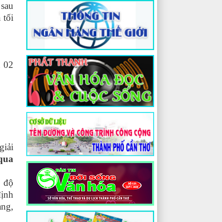
 sau
 tối
n 02
giải
qua
ó độ
định
ang,