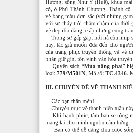
Hương, sông Như Ý (Huế), khua mái 
cổ, ở Phủ Thành Chương, Thành cổ S
về bảng màu đơn sắc (với những gam
với sự chảy trôi chầm chậm của thời
vẻ đẹp dịu dàng, e ấp nhưng cũng trà
Trong sự gấp gáp, hối hả của nhịp sốn
này, tác giả muốn đưa đến cho ngườ
của trang phục truyền thống và vẻ 
phần giữ gìn, tôn vinh văn hóa truyền
Quyển sách “
Mùa nắng phai
” hi
loại:
779/M501N
, Mã số:
TC.4346
. 
III. CHUYÊN ĐỀ VỀ THANH NI
Các bạn thân mến!
Chuyên mục về thanh niên tuần này xi
Khi hạnh phúc, tâm bạn sẽ rộng mở
mang lại cho mình nguồn cảm hứng.
Bạn có thể dễ dàng chia cuộc sống 