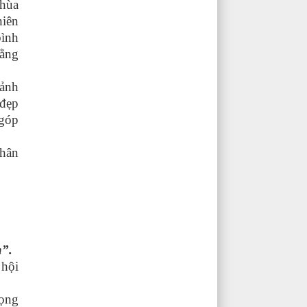
chùa
hiên
bình
bằng
 ảnh
 đẹp
 góp
phân
”.
 hội
vọng