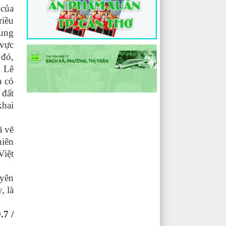
 của
riều
dung
 vực
 đó,
i Lê
a có
 đất
khai
ã vẽ
hiên
Việt
uyên
, là
.7 /