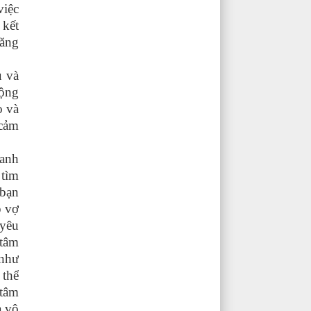
việc
 kết
năng
u và
động
o và
 cảm
danh
 tìm
 bạn
p vợ
 yêu
 tâm
 như
 thể
 tâm
a vô