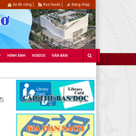
Sơ đồ cổng
Rss feeds
Đăng nhập
HÌNH ẢNH
VIDEOS
VĂN BẢN