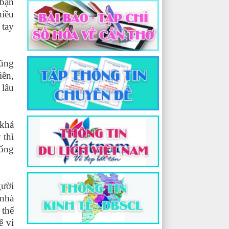
 bạn
hiều
 tay
cũng
iên,
 lâu
 khá
 thì
uống
gười
 nhà
 thể
ể vi