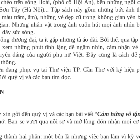
chèo trên sông Hoài, (phố cổ Hội An), bên những ngôi 
ơn Tây (Hà Nội)... Tập sách này gồm những bức ảnh t
 màu trầm, ấm), những vẻ đẹp cũ trong không gian yên 
 gian. Những nhân vật trong ảnh cuốn hút mọi ánh nhìn 
n đầy sức sống.
g đương đại, ta ít gặp những tà áo dài. Bởi thế, qua tập
i xem những phút tĩnh lặng để ngắm nhìn, cảm nhận vẻ
duyên dáng của người phụ nữ Việt. Đây cũng là cách để
 thống.
ện đang phục vụ tại Thư viện TP. Cần Thơ với ký hiệu 
Mời quý vị và các bạn tìm đọc.
ÊN
n gởi đến quý vị và các bạn bài viết “
Cảm hứng vô tận
. Bạn sẽ vượt qua nỗi sợ và mở lòng đón nhận mọi cơ
thành hai phần: một bên là những việc bạn làm vì kỳ 