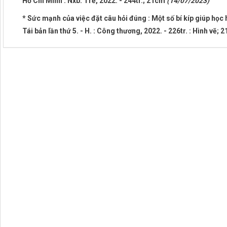
Hồ Chí Minh : Nxb. Trẻ, 2022. - 244tr.; 21cm
(14/07/2023)
* Sức mạnh của việc đặt câu hỏi đúng : Một số bí kíp giúp học
Tái bản lần thứ 5. - H. : Công thương, 2022. - 226tr. : Hình vẽ;