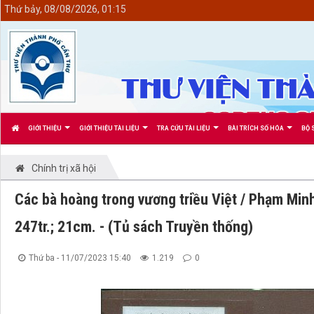
<
Thứ bảy, 08/08/2026, 01:15
GIỚI THIỆU
GIỚI THIỆU TÀI LIỆU
TRA CỨU TÀI LIỆU
BÀI TRÍCH SỐ HÓA
BỘ 
Chính trị xã hội
Các bà hoàng trong vương triều Việt / Phạm Minh 
247tr.; 21cm. - (Tủ sách Truyền thống)
Thứ ba - 11/07/2023 15:40
1.219
0