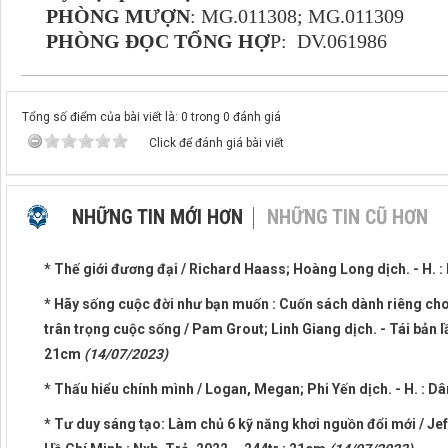
PHÒNG MƯỢN
: MG.011308; MG.011309
PHÒNG ĐỌC TỔNG HỢ
P: DV.061986
Tổng số điểm của bài viết là: 0 trong 0 đánh giá
Click để đánh giá bài viết
NHỮNG TIN MỚI HƠN
NHỮNG TIN CŨ HƠN
* Thế giới đương đại / Richard Haass; Hoàng Long dịch. - H. : 
* Hãy sống cuộc đời như bạn muốn : Cuốn sách dành riêng cho
trân trọng cuộc sống / Pam Grout; Linh Giang dịch. - Tái bản lần 
21cm
(14/07/2023)
* Thấu hiểu chính mình / Logan, Megan; Phi Yến dịch. - H. : Dân
* Tư duy sáng tạo: Làm chủ 6 kỹ năng khơi nguồn đổi mới / Je