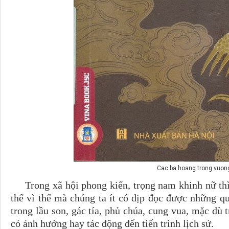
Cac ba hoang trong vuong
Trong xã hội phong kiến, trọng nam khinh nữ thì v
thể vì thế mà chúng ta ít có dịp đọc được những 
trong lầu son, gác tía, phủ chúa, cung vua, mặc dù 
có ảnh hưởng hay tác động đến tiến trình lịch sử.