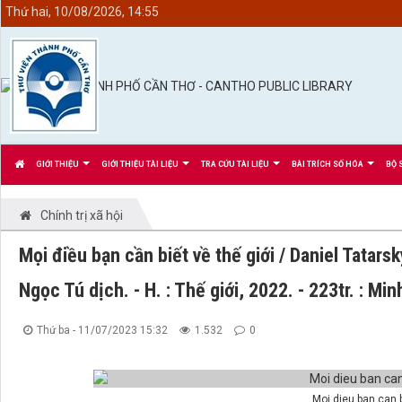
<
Thứ hai, 10/08/2026, 14:55
GIỚI THIỆU
GIỚI THIỆU TÀI LIỆU
TRA CỨU TÀI LIỆU
BÀI TRÍCH SỐ HÓA
BỘ 
Chính trị xã hội
Mọi điều bạn cần biết về thế giới / Daniel Tatar
Ngọc Tú dịch. - H. : Thế giới, 2022. - 223tr. : M
Thứ ba - 11/07/2023 15:32
1.532
0
Moi dieu ban can b