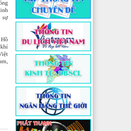
đóng
Minh
i sự
g Hồ
 khí
Việt
Nam,