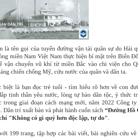
 là tên gọi của tuyến đường vận tải quân sự do Hải 
óng miền Nam Việt Nam thực hiện bí mật trên Biển Đ
để vận chuyển vũ khí từ miền Bắc vào chi viện cho 
áng chiến chống Mỹ, cứu nước của quân và dân ta.
biệt là bạn đọc trẻ tuổi - tìm hiểu rõ hơn về con đ
ắp tinh thần yêu nước, lòng tự hào dân tộc, ý thức t
c trong giai đoạn cách mạng mới, năm 2022 Công ty
. Dân trí xuất bản và phát hành cuốn sách
“Đường Hồ 
chí "Không có gì quý hơn độc lập, tự do"
.
ới 199 trang, tập hợp các bài viết, bài nghiên cứu về