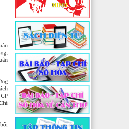
quân
ông,
Quân
ường
rách
 CP
Chí
 bối