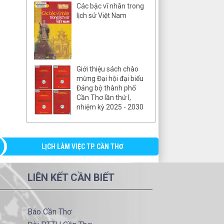
Các bậc vĩ nhân trong
lịch sử Việt Nam
Giới thiệu sách chào
mừng Đại hội đại biểu
Đảng bộ thành phố
Cần Thơ lần thứ I,
nhiệm kỳ 2025 - 2030
LỊCH LÀM VIỆC TP. CẦN THƠ
LIÊN KẾT CẦN BIẾT
Báo Cần Thơ