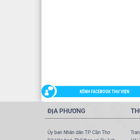
KÊNH FACEBOOK THƯ VIỆN
ĐỊA PHƯƠNG
TH
Ủy ban Nhân dân TP. Cần Thơ
Tran