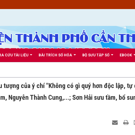
RA CỨU TÀI LIỆU
BÀI TRÍCH SỐ HÓA
BỘ SƯU TẬP SỐ
EBOOK
u tượng của ý chí "Không có gì quý hơn độc lập, tự 
m, Nguyễn Thành Cung,...; Sơn Hải sưu tầm, bổ su