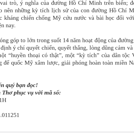
 vai trò, ý nghĩa của đường Hồ Chí Minh trên biển; 
ạo nên những kỳ tích lịch sử của con đường Hồ Chí 
uộc kháng chiến chống Mỹ cứu nước và bài học đối vớ
ện nay.
óng góp to lớn trong suốt 14 năm hoạt động của đườn
định ý chí quyết chiến, quyết thắng, lòng dũng cảm và
t “huyền thoại có thật”, một “kỳ tích” của dân tộc 
ng đế quốc Mỹ xâm lược, giải phóng hoàn toàn miền 
ến quý bạn đọc!
 Thơ phục vụ với mã số:
61H
.011251