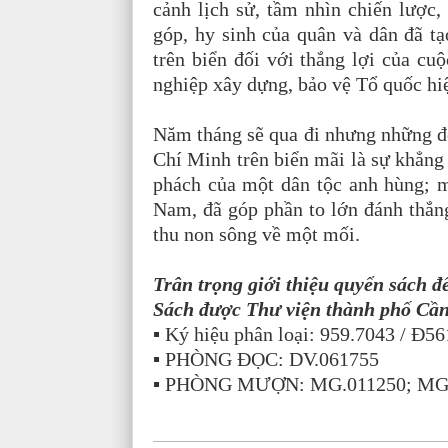
cảnh lịch sử, tầm nhìn chiến lược,
góp, hy sinh của quân và dân đã t
trên biển đối với thắng lợi của c
nghiệp xây dựng, bảo vệ Tổ quốc hi
Năm tháng sẽ qua đi nhưng những đ
Chí Minh trên biển mãi là sự khẳng 
phách của một dân tộc anh hùng; mộ
Nam, đã góp phần to lớn đánh thắ
thu non sông về một mối.
Trân trọng giới thiệu quyển sách đ
Sách được Thư viện thành phố Cần
▪ Ký hiệu phân loại: 959.7043 / Đ5
▪ PHÒNG ĐỌC: DV.061755
▪ PHÒNG MƯỢN: MG.011250; MG