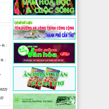
 H. :
H. :
-
2022)
2)