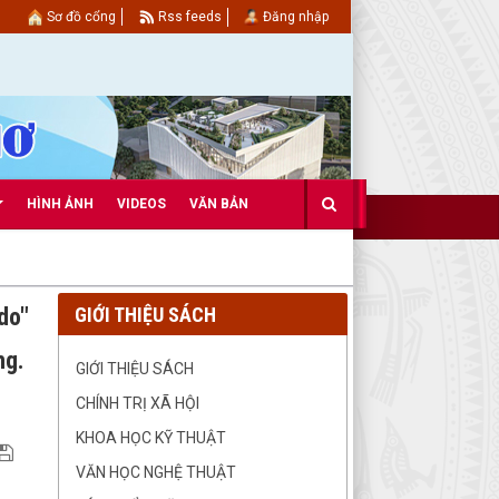
Sơ đồ cổng
Rss feeds
Đăng nhập
HÌNH ẢNH
VIDEOS
VĂN BẢN
do"
GIỚI THIỆU SÁCH
ng.
GIỚI THIỆU SÁCH
CHÍNH TRỊ XÃ HỘI
KHOA HỌC KỸ THUẬT
VĂN HỌC NGHỆ THUẬT