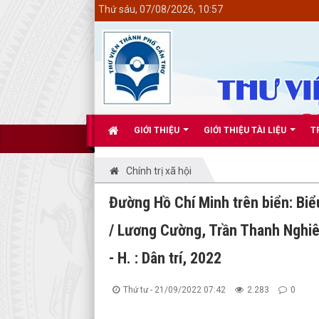
<
Thứ sáu, 07/08/2026, 10:57
GIỚI THIỆU
GIỚI THIỆU TÀI LIỆU
T
Chính trị xã hội
Đường Hồ Chí Minh trên biển: Biể
/ Lương Cường, Trần Thanh Nghiê
- H. : Dân trí, 2022
Thứ tư - 21/09/2022 07:42
2.283
0