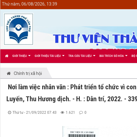
<
Thứ năm, 06/08/2026, 13:39
GIỚI THIỆU
GIỚI THIỆU TÀI LIỆU
TRA CỨU TÀI LIỆU
BÀI TRÍCH SỐ HÓA
BỘ 
Chính trị xã hội
Nơi làm việc nhân văn : Phát triển tổ chức vì co
Luyến, Thu Hương dịch. - H. : Dân trí, 2022. - 33
Thứ tư - 21/09/2022 07:43
1.621
0