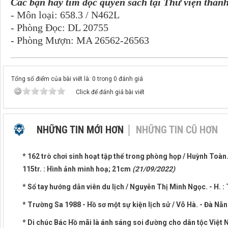
Các bạn hãy tìm đọc quyển sách tại Thư viện thàn
- Môn loại: 658.3 / N462L
- Phòng Đọc: DL 20755
- Phòng Mượn: MA 26562-26563
Tổng số điểm của bài viết là: 0 trong 0 đánh giá
Click để đánh giá bài viết
NHỮNG TIN MỚI HƠN
NHỮNG TIN CŨ HƠN
* 162 trò chơi sinh hoạt tập thể trong phòng họp / Huỳnh Toàn. -
115tr. : Hình ảnh minh hoạ; 21cm
(21/09/2022)
* Sổ tay hướng dẫn viên du lịch / Nguyễn Thị Minh Ngọc. - H. : 
* Trường Sa 1988 - Hồ sơ một sự kiện lịch sử / Võ Hà. - Đà Nẵn
* Di chúc Bác Hồ mãi là ánh sáng soi đường cho dân tộc Việ