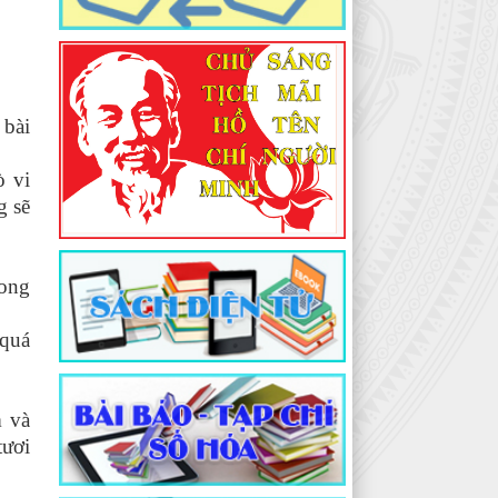
 bài
ò vi
g sẽ
rong
 quá
m và
tươi