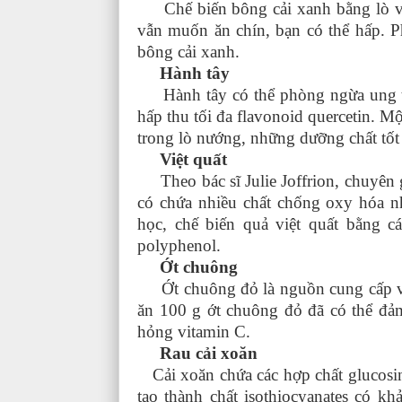
Chế biến bông cải xanh bằng lò vi 
vẫn muốn ăn chín, bạn có thể hấp. 
bông cải xanh.
Hành tây
Hành tây có thể phòng ngừa ung thư
hấp thu tối đa flavonoid quercetin. 
trong lò nướng, những dưỡng chất tốt
Việt quất
Theo bác sĩ Julie Joffrion, chuyên gi
có chứa nhiều chất chống oxy hóa n
học, chế biến quả việt quất bằng 
polyphenol.
Ớt chuông
Ớt chuông đỏ là nguồn cung cấp vit
ăn 100 g ớt chuông đỏ đã có thể đả
hỏng vitamin C.
Rau cải xoăn
Cải xoăn chứa các hợp chất glucosin
tạo thành chất isothiocyanates có k