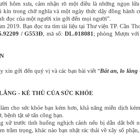
gười hôm xưa, cảm nhận rõ một điều là những ngọn lử
c ủ kín trong chữ nghĩa và một ngày thức dậy đồng hành 
nh đọc của một người xin gởi đến mọi người”.
19. Bạn đọc tra tìm tài liệu tại Thư viện TP. Cần Thơ
5.92209 / G553Đ
, mã số:
DL.018081
; phòng Mượn với
ÊN
in gởi đến quý vị và các bạn bài viết “
Bất an, lo lắng 
 LẮNG - KẺ THÙ CỦA SỨC KHỎE
 làm cho sức khỏe bạn kém hơn, khả năng miễn dịch kém
, bệnh tật sẽ tấn công bạn.
xử trước tình huống nghịch cảnh nếu bị dẫn dắt bởi 
êm trầm trọng, khác nào bạn nhặt rác thải về xây số phận,