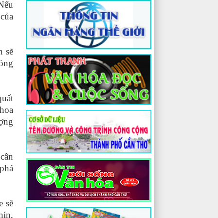
 Nếu
 của
n sẽ
nóng
quất
khoa
ượng
 cần
 phá
e sẽ
hín,