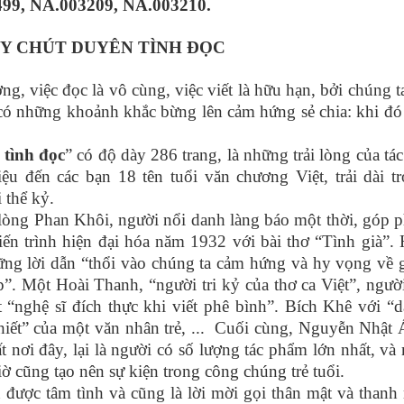
99, NA.003209, NA.003210.
ÂY CHÚT DUYÊN TÌNH ĐỌC
 việc đọc là vô cùng, việc viết là hữu hạn, bởi chúng t
có những khoảnh khắc bừng lên cảm hứng sẻ chia: khi đó
 tình đọc
” có độ dày 286 trang, là những trải lòng của tác
u đến các bạn 18 tên tuổi văn chương Việt, trải dài t
 thể kỷ.
òng Phan Khôi, người nổi danh làng báo một thời, góp 
ến trình hiện đại hóa năm 1932 với bài thơ “Tình già”.
ững lời dẫn “thổi vào chúng ta cảm hứng và hy vọng về 
ập”. Một Hoài Thanh, “người tri kỷ của thơ ca Việt”, ngườ
“nghệ sĩ đích thực khi viết phê bình”. Bích Khê với “
 khiết” của một văn nhân trẻ, ... Cuối cùng, Nguyễn Nhật
ất nơi đây, lại là người có số lượng tác phẩm lớn nhất, và
iờ cũng tạo nên sự kiện trong công chúng trẻ tuổi.
ợc tâm tình và cũng là lời mời gọi thân mật và thanh