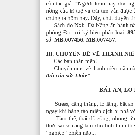
của tác giả: “Người hôm nay đọc n
nồng của trí tuệ và trái tim vẫn đượ
chúng ta hôm nay. Đây, chút duyên tì
Sách do Nxb. Đà Nẵng ấn hành năm 20
phòng Đọc có ký hiệu phân loại:
89
số:
MB.007456, MB.007457
.
III. CHUYÊN ĐỀ VỀ THANH NI
Các bạn thân mến!
Chuyên mục về thanh niên tuần này x
thù của sức khỏe
”
BẤT AN, LO
Stress, căng thẳng, lo lắng, bất an
ngay khi hàng rào miễn dịch bị phá vỡ
Tâm thế, thái độ sống, những ứng 
thức sai sẽ càng làm cho tình hình th
"nghiệp" phiền não...