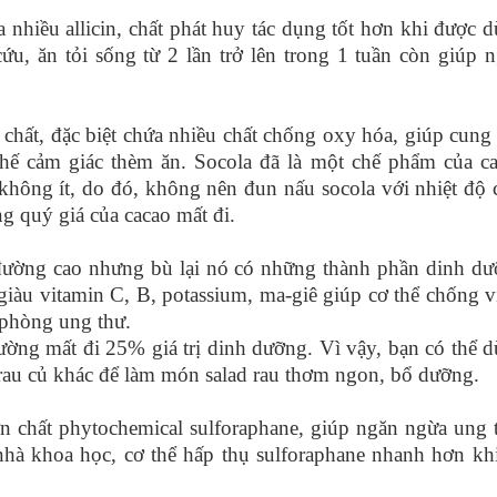
hiều allicin, chất phát huy tác dụng tốt hơn khi được 
ứu, ăn tỏi sống từ 2 lần trở lên trong 1 tuần còn giúp 
ất, đặc biệt chứa nhiều chất chống oxy hóa, giúp cung
chế cảm giác thèm ăn. Socola đã là một chế phẩm của c
hông ít, do đó, không nên đun nấu socola với nhiệt độ 
g quý giá của cacao mất đi.
ờng cao nhưng bù lại nó có những thành phần dinh d
 giàu vitamin C, B, potassium, ma-giê giúp cơ thể chống 
phòng ung thư.
ng mất đi 25% giá trị dinh dưỡng. Vì vậy, bạn có thể 
 rau củ khác để làm món salad rau thơm ngon, bổ dưỡng.
hất phytochemical sulforaphane, giúp ngăn ngừa ung 
nhà khoa học, cơ thể hấp thụ sulforaphane nhanh hơn kh