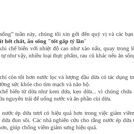
UỘC SỐNG
” tuần này, chúng tôi xin gởi đến quý vị và các bạn
hết chất, ăn sống "tốt gấp tỷ lần
"
i chế biến với nhiệt độ cao như xào nấu, quay trong l
tự như vậy, nhiều loại thực phẩm, rau củ khác nếu ăn sốn
 còn tốt hơn nước lọc và lượng dầu dừa có tác dụng t
 cường sức khỏe cho tim mạch và não bộ.
ế biến từ dừa như kem dứa, kẹo dừa... vì chúng chứa
a nguyên trái để uống nước và ăn phần cùi dừa.
ớc ép dứa tươi có hiệu quả hơn trong việc giảm viê
ép dứa đun sôi. Các nhà nghiên cứu cho rằng nước ép dứa 
ơn, giúp chống viêm giảm sưng hiệu quả.