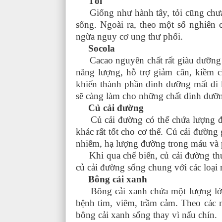
Tỏi
Giống như hành tây, tỏi cũng chưa n
sống. Ngoài ra, theo một số nghiên c
ngừa nguy cơ ung thư phổi.
Socola
Cacao nguyên chất rất giàu dưỡng ch
năng lượng, hỗ trợ giảm cân, kiềm 
khiến thành phần dinh dưỡng mất đi k
sẽ càng làm cho những chất dinh dưỡn
Củ cải đường
Củ cải đường có thể chứa lượng đư
khác rất tốt cho cơ thể. Củ cải đường
nhiễm, hạ lượng đường trong máu và 
Khi qua chế biến, củ cải đường thườ
củ cải đường sống chung với các loại
Bông cải xanh
Bông cải xanh chứa một lượng lớn c
bệnh tim, viêm, trầm cảm. Theo các 
bông cải xanh sống thay vì nấu chín.