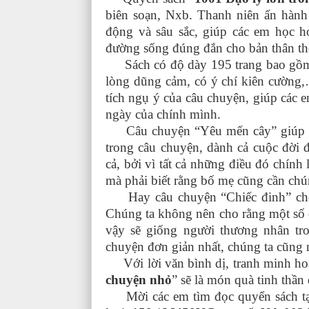
biên soạn, Nxb. Thanh niên ấn hành
động và sâu sắc, giúp các em học h
đường sống đúng đắn cho bản thân t
Sách có độ dày 195 trang bao gồm 91 
lòng dũng cảm, có ý chí kiên cư
tích ngụ ý của câu chuyện, giúp các em c
ngày của chính mình.
Câu chuyện “Yêu mến cây” giúp các
trong câu chuyện, dành cả cuộc đời
cả, bởi vì tất cả những điều đó chính
mà phải biết rằng bố mẹ cũng cần chú
Hay câu chuyện “Chiếc đinh” cho t
Chúng ta không nên cho rằng một số c
vậy sẽ giống người thương nhân tr
chuyện đơn giản nhất, chúng ta cũng n
Với lời văn bình dị, tranh minh hoạ
chuyện nhỏ
” sẽ là món quà tinh thần
Mời các em tìm đọc quyển sách tại