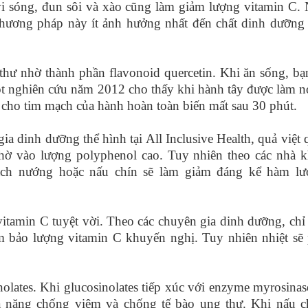
sóng, đun sôi và xào cũng làm giảm lượng vitamin C.
Phương pháp này ít ảnh hưởng nhất đến chất dinh dưỡng
 nhờ thành phần flavonoid quercetin. Khi ăn sống, bạ
Một nghiên cứu năm 2012 cho thấy khi hành tây được làm 
 cho tim mạch của hành hoàn toàn biến mất sau 30 phút.
a dinh dưỡng thể hình tại All Inclusive Health, quả việt 
hờ vào lượng polyphenol cao. Tuy nhiên theo các nhà 
cách nướng hoặc nấu chín sẽ làm giảm đáng kể hàm l
amin C tuyệt vời. Theo các chuyên gia dinh dưỡng, chỉ
m bảo lượng vitamin C khuyến nghị. Tuy nhiên nhiệt sẽ
olates. Khi glucosinolates tiếp xúc với enzyme myrosinas
hả năng chống viêm và chống tế bào ung thư. Khi nấu c