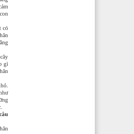
 cảm
 con
 có
phân
ằng
 cây
p gì
thân
nhỏ.
 như
hững
c.
 câu
phân