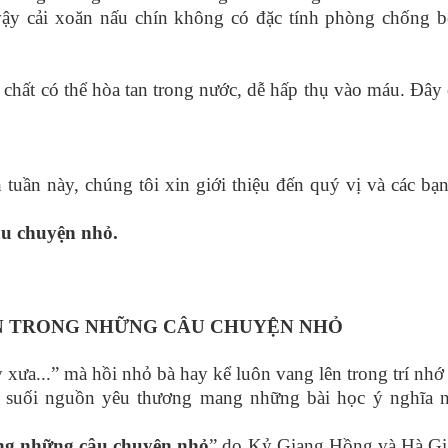
 vậy cải xoăn nấu chín không có đặc tính phòng chống 
ất có thể hòa tan trong nước, dễ hấp thụ vào máu. Đây
 THIỆU SÁCH
ần này, chúng tôi xin giới thiệu đến quý vị và các bạ
âu chuyện nhỏ.
ỚN TRONG NHỮNG CÂU CHUYỆN NHỎ
...” mà hồi nhỏ bà hay kể luôn vang lên trong trí nhớ
 suối nguồn yêu thương mang những bài học ý nghĩa 
ong những câu chuyện nhỏ
” do Kỷ Giang Hồng và Hà G