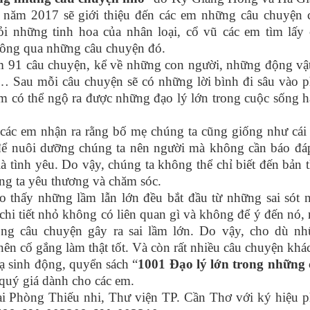
 năm 2017 sẽ giới thiệu đến các em những câu chuyện
ỏi những tinh hoa của nhân loại, cổ vũ các em tìm lấy
hông qua những câu chuyện đó.
câu chuyện, kể về những con người, những động vật
ờng,… Sau mỗi câu chuyện sẽ có những lời bình đi sâu vào 
ó thể ngộ ra được những đạo lý lớn trong cuộc sống h
 em nhận ra rằng bố mẹ chúng ta cũng giống như cái
 để nuôi dưỡng chúng ta nên người mà không cần báo đá
 là tình yêu. Do vậy, chúng ta không thể chỉ biết đến bản 
ng ta yêu thương và chăm sóc.
hấy những lầm lẫn lớn đều bắt đầu từ những sai sót 
hi tiết nhỏ không có liên quan gì và không để ý đến nó,
ong câu chuyện gây ra sai lầm lớn. Do vậy, cho dù n
ên cố gắng làm thật tốt. Và còn rất nhiều câu chuyện khá
 sinh động, quyển sách “
1001 Đạo lý lớn trong những
 quý giá dành cho các em.
 Phòng Thiếu nhi, Thư viện TP. Cần Thơ với ký hiệu 