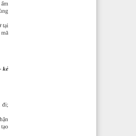
a ấm
cùng
 tại
 mã
- kẻ
 đi;
nhận
 tạo