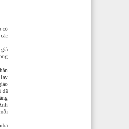
a có
 các
 giả
rong
phần
 Hay
giáo
i đã
dáng
 Ánh
 mỗi
 nhã