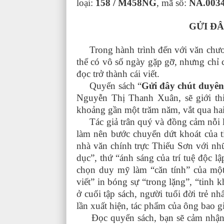
loại:
158 / M458NG
, mã số:
NA.0034
GỬI Đ
Trong hành trình đến với văn chương,
thể có vô số ngày gặp gỡ, nhưng chỉ 
đọc trở thành cái viết.
Quyển sách “
Gửi đây chút duyên
Nguyễn Thị Thanh Xuân, sẽ giới thiệ
khoảng gần một trăm năm, vắt qua hai
Tác giả trân quý và đồng cảm nỗi l
làm nên bước chuyển dứt khoát của ti
nhà văn chính trực Thiếu Sơn với nh
dục”, thứ “ánh sáng của trí tuệ độc l
chọn duy mỹ làm “căn tính” của một 
viết” in bóng sự “trong lặng”, “tinh
ở cuối tập sách, người tuổi đời trẻ nh
lần xuất hiện, tác phẩm của ông bao g
Đọc quyển sách, bạn sẽ cảm nhận đư