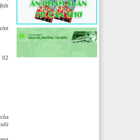
bệnh
 còn
n 02
 của
nuôi
iang