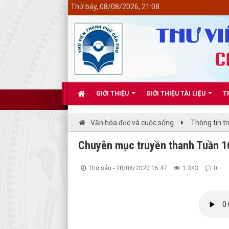
<
Thứ bảy, 08/08/2026, 21:08
GIỚI THIỆU
GIỚI THIỆU TÀI LIỆU
T
Văn hóa đọc và cuộc sống
Thông tin t
Chuyên mục truyền thanh Tuần 16
Thứ sáu - 28/08/2020 15:47
1.343
0