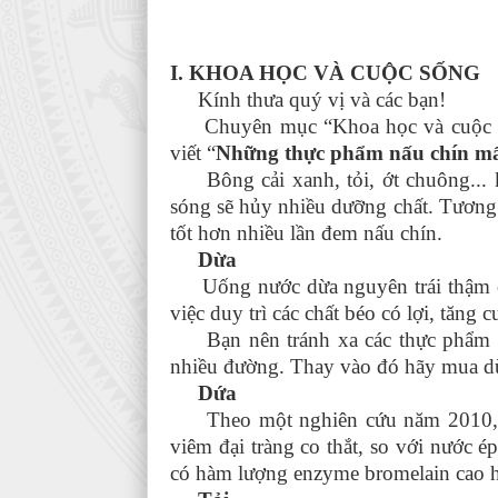
I. KHOA HỌC VÀ C
Kính thưa quý vị và các bạn!
Chuyên mục “Khoa học và cuộc sống
viết “
Những thực phẩm nấu chín mất 
Bông cải xanh, tỏi, ớt chuông... kh
sóng sẽ hủy nhiều dưỡng chất. Tương 
tốt hơn nhiều lần đem nấu chín.
Dừa
Uống nước dừa nguyên trái thậm chí
việc duy trì các chất béo có lợi, tăng
Bạn nên tránh xa các thực phẩm ch
nhiều đường. Thay vào đó hãy mua dừ
Dứa
Theo một nghiên cứu năm 2010, nư
viêm đại tràng co thắt, so với nước 
có hàm lượng enzyme bromelain cao h