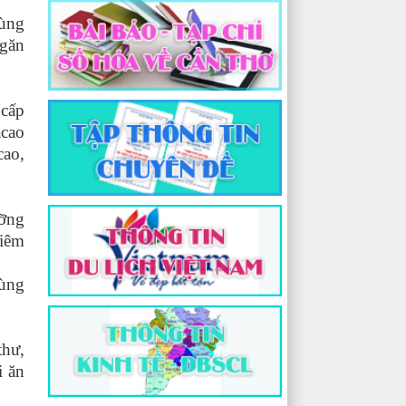
dùng
ngăn
 cấp
acao
cao,
ưỡng
viêm
dùng
thư,
i ăn