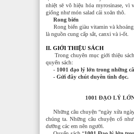
nhiệt sẽ vô hiệu hóa myrosinase, vì
giống như món salad cải xoăn thô.
Rong biển
Rong biển giàu vitamin và khoáng ch
là nguồn cung cấp sắt, canxi và i-ốt.
II. GIỚI
Trong chuyên mục giới thiệu sách tu
quyển sách:
-
1001 đạo lý lớn trong những c
- Gửi đây chút duyên tình đọc.
1001 ĐẠO LÝ L
Những câu chuyện “ngày xửa ngày xưa
chúng ta. Những câu chuyện cổ như
dưỡng các em nên người.
Quyển sách “
1001 Đạo lý lớn tr