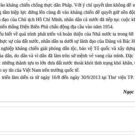
o kháng chiến chống thực dân Pháp. Với ý chí quyết tâm không để s
g tâm hiệp lực đứng lên cùng đi vào kháng chiến để quyết giữ nền độ
h đạo của Chủ tịch Hồ Chí Minh, nhân dân cả nước đã tiếp tục cuộc k
chiến thắng Điện Biên Phủ chấn động địa cầu vào năm 1954.
u biết về quá trình phát triển và hoàn thiện của Nhà nước ta trong 6
thực sự của đất nước, nhân dân ta dưới sự lãnh đạo của Đảng và Bác 
 nghiệp kháng chiến giải phóng dân tộc, bảo vệ Tổ quốc và xây dựng
a dân, do dân và vì dân đã làm tròn sứ mệnh vẻ vang của mình. Đặc 
 những thành tựu to lớn đưa đất nước thoát khỏi tình trạng khó khăn,
o uy tín của Việt Nam trên trường quốc tế.
 triển lãm diễn ra từ ngày 16/8 đến ngày 30/9/2013 tại Thư viện TP
Ngọc