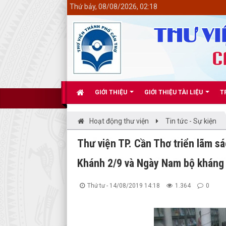
<
Thứ bảy, 08/08/2026, 02:18
GIỚI THIỆU
GIỚI THIỆU TÀI LIỆU
T
Hoạt động thư viện
Tin tức - Sự kiện
Thư viện TP. Cần Thơ triển lãm 
Khánh 2/9 và Ngày Nam bộ kháng 
Thứ tư - 14/08/2019 14:18
1.364
0