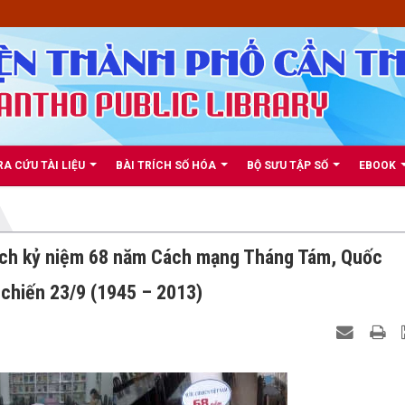
RA CỨU TÀI LIỆU
BÀI TRÍCH SỐ HÓA
BỘ SƯU TẬP SỐ
EBOOK
sách kỷ niệm 68 năm Cách mạng Tháng Tám, Quốc
chiến 23/9 (1945 – 2013)