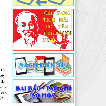
13),
Cuộc
 đọc
ệt là
 của
ở ra