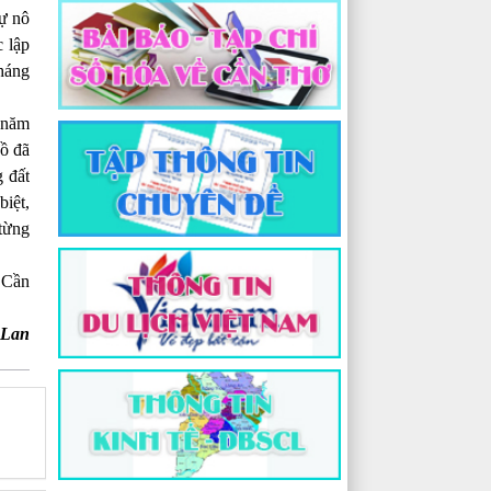
ự nô
c lập
háng
8 năm
Hồ đã
 đất
biệt,
 từng
. Cần
 Lan