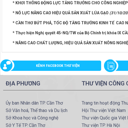
* KHƠI THÔNG ĐỘNG LỰC TĂNG TRƯỞNG CHO CÔNG NGHIỆ
* NỖ LỰC NÂNG CAO HIỆU QUẢ SẢN XUẤT LÚA GẠO
(31/10/20
* CẦN THƠ BỨT PHÁ, TỐC ĐỘ TĂNG TRƯỞNG KINH TẾ CAO 
* Thực hiện Nghị quyết 45-NQ/TW của Bộ Chính trị khóa I
* NÂNG CAO CHẤT LƯỢNG, HIỆU QUẢ SẢN XUẤT NÔNG NGHIỆ
KÊNH FACEBOOK THƯ VIỆN
ĐỊA PHƯƠNG
THƯ VIỆN CÔNG
Ủy ban Nhân dân TP. Cần Thơ
Trang tin hoạt động Th
Sở Văn hoá, Thể thao và Du lịch
Hội Thư viện Việt Nam
Sở Khoa học và Công nghệ
Thư viện Quốc gia Việt
Sở Y Tế TP. Cần Thơ
Thư viện TP. Hà Nội