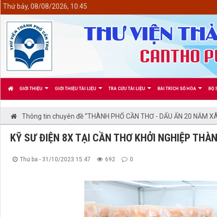
<
Thứ bảy, 08/08/2026, 10:45
GIỚI THIỆU
GIỚI THIỆU TÀI LIỆU
TRA CỨU TÀI LIỆU
BÀI TRÍCH SỐ HÓA
BỘ 
Thông tin chuyên đề “THÀNH PHỐ CẦN THƠ - DẤU ẤN 20 NĂM XÂ
KỸ SƯ ĐIỆN 8X TẠI CẦN THƠ KHỞI NGHIỆP THÀ
Thứ ba - 31/10/2023 15:47
692
0