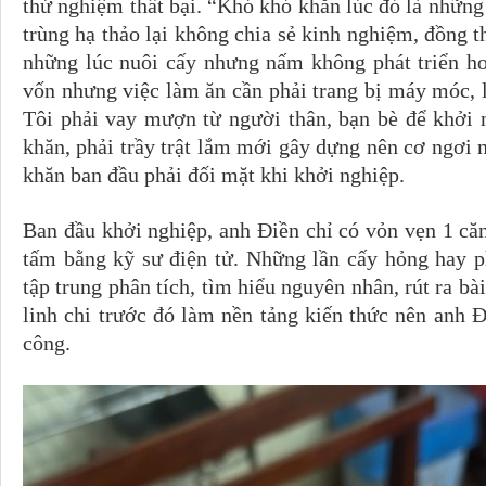
thử nghiệm thất bại. “Khó khó khăn lúc đó là nhữn
trùng hạ thảo lại không chia sẻ kinh nghiệm, đồng t
những lúc nuôi cấy nhưng nấm không phát triển ho
vốn nhưng việc làm ăn cần phải trang bị máy móc, lắ
Tôi phải vay mượn từ người thân, bạn bè để khởi 
khăn, phải trầy trật lắm mới gây dựng nên cơ ngơi
khăn ban đầu phải đối mặt khi khởi nghiệp.
Ban đầu khởi nghiệp, anh Ðiền chỉ có vỏn vẹn 1 că
tấm bằng kỹ sư điện tử. Những lần cấy hỏng hay 
tập trung phân tích, tìm hiểu nguyên nhân, rút ra 
linh chi trước đó làm nền tảng kiến thức nên anh Đ
công.