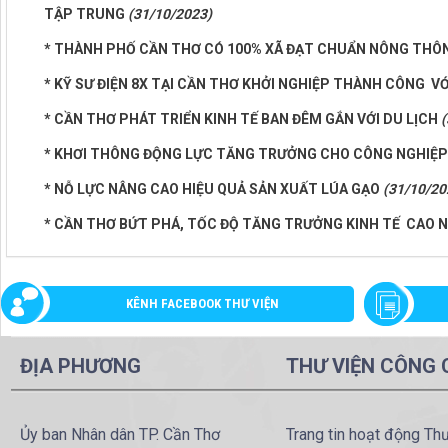
TẬP TRUNG
(31/10/2023)
* THÀNH PHỐ CẦN THƠ CÓ 100% XÃ ĐẠT CHUẨN NÔNG THÔ
* KỸ SƯ ĐIỆN 8X TẠI CẦN THƠ KHỞI NGHIỆP THÀNH CÔNG V
* CẦN THƠ PHÁT TRIỂN KINH TẾ BAN ĐÊM GẮN VỚI DU LỊCH
(
* KHƠI THÔNG ĐỘNG LỰC TĂNG TRƯỞNG CHO CÔNG NGHIỆ
* NỖ LỰC NÂNG CAO HIỆU QUẢ SẢN XUẤT LÚA GẠO
(31/10/20
* CẦN THƠ BỨT PHÁ, TỐC ĐỘ TĂNG TRƯỞNG KINH TẾ CAO 
KÊNH FACEBOOK THƯ VIỆN
ĐỊA PHƯƠNG
THƯ VIỆN CÔNG
Ủy ban Nhân dân TP. Cần Thơ
Trang tin hoạt động Th