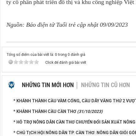
ty cổ phần phát triển đô thị và khu công nghiệp Việ
Nguồn: Báo điện tử Tuổi trẻ cập nhật 09/09/2023
Tổng số điểm của bài viết là: 0 trong 0 đánh giá
Click để đánh giá bài viết
NHỮNG TIN MỚI HƠN
NHỮNG TIN CŨ HƠN
* KHÁNH THÀNH CẦU VÀM CỐNG, CẦU DÂY VĂNG THỨ 2 VƯ
* KHÁNH THÀNH CẦU CẦN THƠ
(31/10/2023)
* HỖ TRỢ NÔNG DÂN CẦN THƠ CHUYỂN ĐỔI SẢN XUẤT NÔNG
* CHỦ TỊCH HỘI NÔNG DÂN TP. CẦN THƠ: NÔNG DÂN GIỎI 