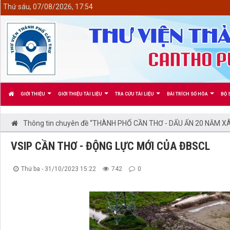
<
Thứ sáu, 07/08/2026, 17:54
GIỚI THIỆU
GIỚI THIỆU TÀI LIỆU
TRA CỨU TÀI LIỆU
BÀI TRÍCH SỐ HÓA
BỘ 
Thông tin chuyên đề “THÀNH PHỐ CẦN THƠ - DẤU ẤN 20 NĂM XÂ
VSIP CẦN THƠ - ĐỘNG LỰC MỚI CỦA ĐBSCL
Thứ ba - 31/10/2023 15:22
742
0