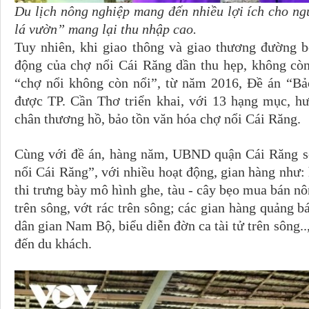
Du lịch nông nghiệp mang đến nhiều lợi ích cho ng
lá vườn” mang lại thu nhập cao.
Tuy nhiên, khi giao thông và giao thương đường b
động của chợ nổi Cái Răng dần thu hẹp, không còn
“chợ nổi không còn nổi”, từ năm 2016, Ðề án “Bảo
được TP. Cần Thơ triển khai, với 13 hạng mục, hư
chân thương hồ, bảo tồn văn hóa chợ nổi Cái Răng.
Cùng với đề án, hàng năm, UBND quận Cái Răng sẽ
nổi Cái Răng”, với nhiều hoạt động, gian hàng như: 
thi trưng bày mô hình ghe, tàu - cây bẹo mua bán nô
trên sông, vớt rác trên sông; các gian hàng quảng bá
dân gian Nam Bộ, biểu diễn đờn ca tài tử trên sông..
đến du khách.