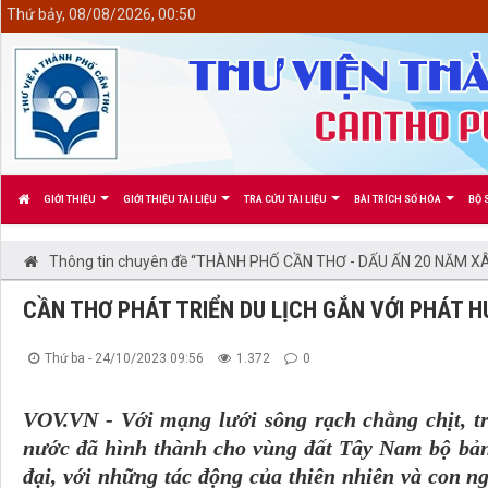
<
Thứ bảy, 08/08/2026, 00:50
GIỚI THIỆU
GIỚI THIỆU TÀI LIỆU
TRA CỨU TÀI LIỆU
BÀI TRÍCH SỐ HÓA
BỘ 
Thông tin chuyên đề “THÀNH PHỐ CẦN THƠ - DẤU ẤN 20 NĂM XÂ
CẦN THƠ PHÁT TRIỂN DU LỊCH GẮN VỚI PHÁT
Thứ ba - 24/10/2023 09:56
1.372
0
VOV.VN - Với mạng lưới sông rạch chằng chịt, t
nước đã hình thành cho vùng đất Tây Nam bộ bản 
đại, với những tác động của thiên nhiên và con ng