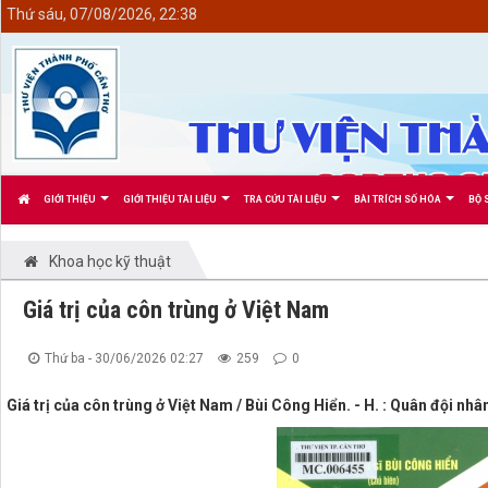
<
Thứ sáu, 07/08/2026, 22:38
GIỚI THIỆU
GIỚI THIỆU TÀI LIỆU
TRA CỨU TÀI LIỆU
BÀI TRÍCH SỐ HÓA
BỘ 
Khoa học kỹ thuật
Giá trị của côn trùng ở Việt Nam
Thứ ba - 30/06/2026 02:27
259
0
Giá trị của côn trùng ở Việt Nam / Bùi Công Hiển. - H. : Quân đội nhâ