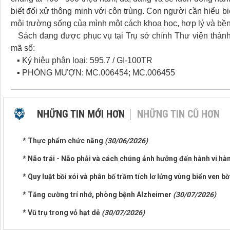
biết đối xử thông minh với côn trùng. Con người cần hiểu b
môi trường sống của mình một cách khoa học, hợp lý và bề
Sách đang được phục vụ tại Trụ sở chính Thư viện thành
mã số:
▪ Ký hiệu phân loại: 595.7 / GI-100TR
▪ PHÒNG MƯỢN: MC.006454; MC.006455
NHỮNG TIN MỚI HƠN
NHỮNG TIN CŨ HƠN
* Thực phẩm chức năng
(30/06/2026)
* Não trái - Não phải và cách chúng ảnh hưởng đến hành vi h
* Quy luật bồi xói và phân bố trầm tích lơ lửng vùng biển ven 
* Tăng cường trí nhớ, phòng bệnh Alzheimer
(30/07/2026)
* Vũ trụ trong vỏ hạt dẻ
(30/07/2026)