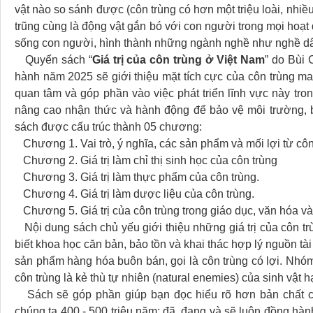
vật nào so sánh được (côn trùng có hơn một triệu loài, nhiều
trũng cùng là động vật gắn bó với con người trong mọi hoạt
sống con người, hình thành những ngành nghề như nghề dâu
Quyển sách “
Giá trị của côn trùng ở Việt Nam
” do Bùi
hành năm 2025 sẽ giới thiệu mặt tích cực của côn trùng m
quan tâm và góp phần vào việc phát triển lĩnh vực này tr
nâng cao nhận thức và hành động để bảo vệ môi trường, b
sách được cấu trúc thành 05 chương:
Chương 1. Vai trò, ý nghĩa, các sản phẩm và mối lợi từ côn
Chương 2. Giá trị làm chỉ thị sinh học của côn trùng
Chương 3. Giá trị làm thực phẩm của côn trùng.
Chương 4. Giá trị làm dược liệu của côn trùng.
Chương 5. Giá trị của côn trùng trong giáo dục, văn hóa và 
Nội dung sách chủ yếu giới thiệu những giá trị của côn t
biết khoa học căn bản, bảo tồn và khai thác hợp lý nguồn tài 
sản phẩm hàng hóa buôn bán, gọi là côn trùng có lợi. Nhóm 
côn trùng là kẻ thù tự nhiên (natural enemies) của sinh vật 
Sách sẽ góp phần giúp bạn đọc hiểu rõ hơn bản chất của
chúng ta 400 - 500 triệu năm; đã, đang và sẽ luôn đồng hà