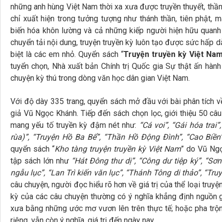
những anh hùng Việt Nam thời xa xưa được truyền thuyết, thần
chỉ xuất hiện trong tưởng tượng như thánh thần, tiên phật, ma
biến hóa khôn lường và cả những kiếp người hiện hữu quanh
chuyển tải nội dung, truyện truyền kỳ luôn tạo được sức hấp d
biệt là các em nhỏ. Quyển sách “
Truyện truyền kỳ Việt Na
tuyển chọn, Nhà xuất bản Chính trị Quốc gia Sự thật ấn h
chuyện kỳ thú trong dòng văn học dân gian Việt Nam.
Với độ dày 335 trang, quyển sách mở đầu với bài phân tích v
giả Vũ Ngọc Khánh. Tiếp đến sách chọn lọc, giới thiệu 50 câu t
mang yếu tố truyền kỳ đậm nét như:
“Cá voi”, “Gái hóa trai
rùa)”, “Truyện Hồ Ba Bể”, “Thần Hồ Động Đình”, “Cao Biền
quyển sách “
Kho tàng truyện truyền kỳ Việt Nam
” do Vũ Ng
tập sách lớn như
“Hát Đông thư dị”, “Công dư tiệp ký”, “Sơn
ngẫu lục”, “Lan Trì kiến văn lục”, “Thánh Tông di thảo”, “Tru
câu chuyện, người đọc hiểu rõ hơn về giá trị của thể loại truyệ
kỳ của các câu chuyện thường có ý nghĩa khẳng định nguồn g
xưa bằng những ước mơ vươn lên trên thực tế; hoặc pha trộ
riêng, vẫn còn ý nghĩa, giá trị đến ngày nay.