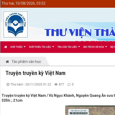
<
Thứ hai, 10/08/2026, 03:52
GIỚI THIỆU
GIỚI THIỆU TÀI LIỆU
TRA CỨU TÀI LIỆU
BÀI TRÍCH SỐ HÓA
BỘ 
Tác phẩm văn học
Truyện truyền kỳ Việt Nam
Thứ năm - 20/11/2025 01:22
877
0
Truyện truyền kỳ Việt Nam / Vũ Ngọc Khánh, Nguyễn Quang Ân sưu tầm,
335tr.; 21cm