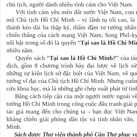
chủ tịch, người dành nhiều tình cảm cho Việt Nam.
Với tình cảm yêu mến đất nước Việt Nam, con ng
mộ Chủ tịch Hồ Chí Minh – vị lãnh tụ tối cao, là
thánh kéo dài ba thập kỷ, thấm đậm tư tưởng nhân
chiến thắng của cách mạng Việt Nam, Song Phil-ky
nổi bật trong số đó là quyển “
Tại sao là Hồ Chí M
nhiều năm.
Quyển sách “
Tại sao là Hồ Chí Minh?
” của t
dịch, gồm 8 chương trình bày đại lược về lịch s
những sự kiện lịch sử đặc biệt của Việt Nam, về qu
tưởng vĩ đại của Chủ tịch Hồ Chí Minh. Nhưng cuốn
cứu khoa học, mà là những ghi chép xuất phát từ tìn
Bằng cách tiếp cận của một người nước ngoài về l
tưởng Hồ Chí Minh trong công cuộc đấu tranh giải p
tác giả mang đến cho chúng ta – bạn đọc Việt Nam
kháng chiến giải phóng dân tộc và tính nhân văn,
Minh.
Sách được Thư viện thành phố Cần Thơ phục vụ