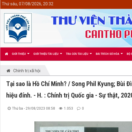
<
Thứ sáu, 07/08/2026, 20:32
GIỚI THIỆU
GIỚI THIỆU TÀI LIỆU
TRA CỨU TÀI LIỆU
BÀI TRÍCH SỐ HÓA
BỘ 
Chính trị xã hội
Tại sao là Hồ Chí Minh? / Song Phil Kyung; Bùi 
hiệu đính. - H. : Chính trị Quốc gia - Sự thật, 202
Thứ ba - 29/08/2023 08:58
1.053
0