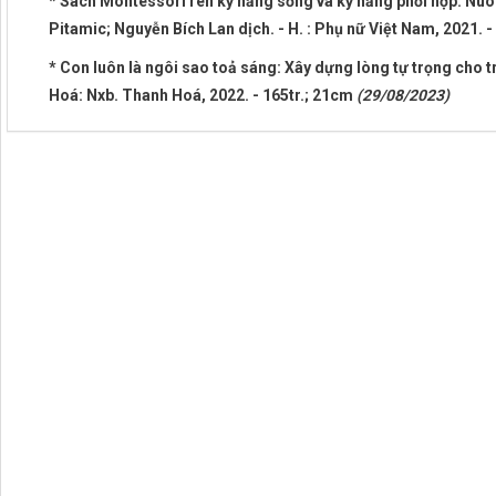
* Sách Montessori rèn kỹ năng sống và kỹ năng phối hợp: Nuôi
Pitamic; Nguyễn Bích Lan dịch. - H. : Phụ nữ Việt Nam, 2021. -
* Con luôn là ngôi sao toả sáng: Xây dựng lòng tự trọng cho trẻ
Hoá: Nxb. Thanh Hoá, 2022. - 165tr.; 21cm
(29/08/2023)