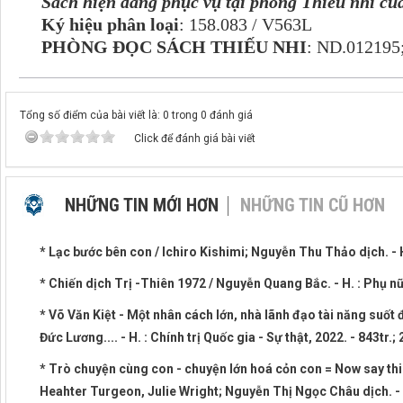
Sách hiện đang phục vụ tại phòng Thiếu nhi củ
Ký hiệu phân loại
: 158.083 / V563L
PHÒNG ĐỌC SÁCH THIẾU NHI
: ND.012195
Tổng số điểm của bài viết là: 0 trong 0 đánh giá
Click để đánh giá bài viết
NHỮNG TIN MỚI HƠN
NHỮNG TIN CŨ HƠN
* Lạc bước bên con / Ichiro Kishimi; Nguyễn Thu Thảo dịch. - H
* Chiến dịch Trị -Thiên 1972 / Nguyễn Quang Bắc. - H. : Phụ n
* Võ Văn Kiệt - Một nhân cách lớn, nhà lãnh đạo tài năng suốt đ
Đức Lương.... - H. : Chính trị Quốc gia - Sự thật, 2022. - 843tr.
* Trò chuyện cùng con - chuyện lớn hoá cỏn con = Now say thi
Heahter Turgeon, Julie Wright; Nguyễn Thị Ngọc Châu dịch. - Tp