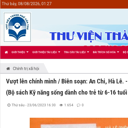
<
Thứ bảy, 08/08/2026, 01:27
GIỚI THIỆU
GIỚI THIỆU TÀI LIỆU
TRA CỨU TÀI LIỆU
BÀI TRÍCH SỐ HÓA
BỘ 
Chính trị xã hội
Vượt lên chính mình / Biên soạn: An Chi, Hà Lê. - 
(Bộ sách Kỹ năng sống dành cho trẻ từ 6-16 tuổi 
Thứ sáu - 23/06/2023 16:30
1.654
0