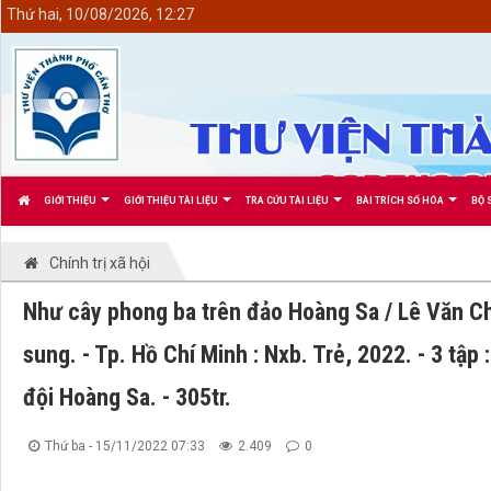
<
Thứ hai, 10/08/2026, 12:27
GIỚI THIỆU
GIỚI THIỆU TÀI LIỆU
TRA CỨU TÀI LIỆU
BÀI TRÍCH SỐ HÓA
BỘ 
Chính trị xã hội
Như cây phong ba trên đảo Hoàng Sa / Lê Văn Chư
sung. - Tp. Hồ Chí Minh : Nxb. Trẻ, 2022. - 3 tập
đội Hoàng Sa. - 305tr.
Thứ ba - 15/11/2022 07:33
2.409
0