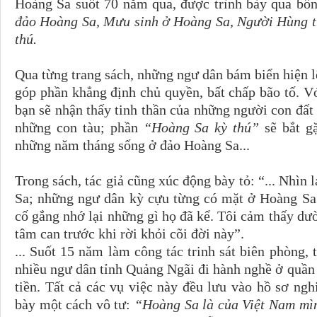
Hoàng Sa suốt 70 năm qua, được trình bày qua bố
đảo Hoàng Sa, Mưu sinh ở Hoàng Sa, Người Hùng tr
thú.
Qua từng trang sách, những ngư dân bám biển hiện 
góp phần khẳng định chủ quyền, bất chấp bão tố. 
bạn sẽ nhận thấy tinh thần của những người con đấ
những con tàu; phần
“Hoàng Sa kỳ thú”
sẽ bắt g
những năm tháng sống ở đảo Hoàng Sa...
Trong sách, tác giả cũng xúc động bày tỏ: “... Nhìn l
Sa; những ngư dân kỳ cựu từng có mặt ở Hoàng Sa 
cố gắng nhớ lại những gì họ đã kể. Tôi cảm thấy dườ
tâm can trước khi rời khỏi cõi đời này”.
... Suốt 15 năm làm công tác trinh sát biên phòng, 
nhiều ngư dân tỉnh Quảng Ngãi đi hành nghề ở quần
tiền. Tất cả các vụ việc này đều lưu vào hồ sơ ngh
bày một cách vô tư:
“Hoàng Sa là của Việt Nam mìn