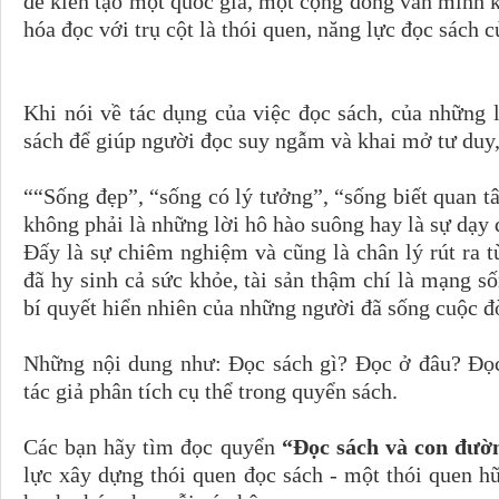
để kiến tạo một quốc gia, một cộng đồng văn minh 
hóa đọc với trụ cột là thói quen, năng lực đọc sách 
Khi nói về tác dụng của việc đọc sách, của những 
sách để giúp người đọc suy ngẫm và khai mở tư duy, 
““Sống đẹp”, “sống có lý tưởng”, “sống biết quan t
không phải là những lời hô hào suông hay là sự dạy 
Đấy là sự chiêm nghiệm và cũng là chân lý rút ra 
đã hy sinh cả sức khỏe, tài sản thậm chí là mạng 
bí quyết hiển nhiên của những người đã sống cuộc đ
Những nội dung như: Đọc sách gì? Đọc ở đâu? Đọc
tác giả phân tích cụ thể trong quyển sách.
Các bạn hãy tìm đọc quyển
“Đọc sách và con đườ
lực xây dựng thói quen đọc sách - một thói quen h