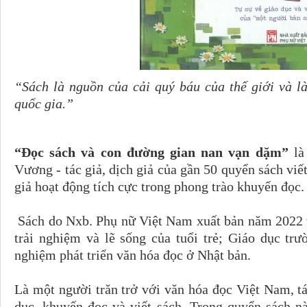
“Sách là nguồn của cải quý báu của thế giới và l
quốc gia.”
“Đọc sách và con đường gian nan vạn dặm”
là
Vương - tác giả, dịch giả của gần 50 quyển sách viết
giả hoạt động tích cực trong phong trào khuyến đọc
Sách do Nxb. Phụ nữ Việt Nam xuất bản năm 2022 vớ
trải nghiệm và lẽ sống của tuổi trẻ; Giáo dục tr
nghiệm phát triển văn hóa đọc ở Nhật bản.
Là một người trăn trở với văn hóa đọc Việt Nam, tá
dục, khuyến đọc và viết sách. Trong quyển sách này