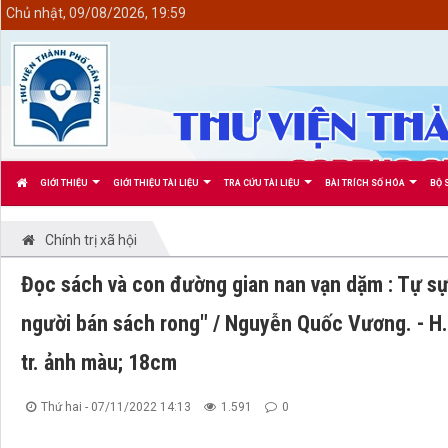
<
Chủ nhật, 09/08/2026, 19:59
GIỚI THIỆU
GIỚI THIỆU TÀI LIỆU
TRA CỨU TÀI LIỆU
BÀI TRÍCH SỐ HÓA
BỘ 
Chính trị xã hội
Đọc sách và con đường gian nan vạn dặm : Tự sự
người bán sách rong" / Nguyễn Quốc Vương. - H.:
tr. ảnh màu; 18cm
Thứ hai - 07/11/2022 14:13
1.591
0