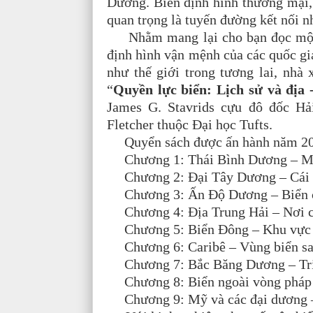
Dương. Biển định hình thương mại, t
quan trọng là tuyến đường kết nối n
Nhằm mang lại cho bạn đọc một g
định hình vận mệnh của các quốc gi
như thế giới trong tương lai, nhà 
“
Quyền lực biển: Lịch sử và địa -
James G. Stavrids cựu đô đốc Hả
Fletcher thuộc Đại học Tufts.
Quyển sách được ấn hành năm 2022
Chương 1: Thái Bình Dương – Mẹ 
Chương 2: Đại Tây Dương – Cái nô
Chương 3: Ấn Độ Dương – Biển củ
Chương 4: Địa Trung Hải – Nơi cuộ
Chương 5: Biển Đông – Khu vực t
Chương 6: Caribê – Vùng biển sa 
Chương 7: Bắc Băng Dương – Triể
Chương 8: Biển ngoài vòng pháp l
Chương 9: Mỹ và các đại dương – 