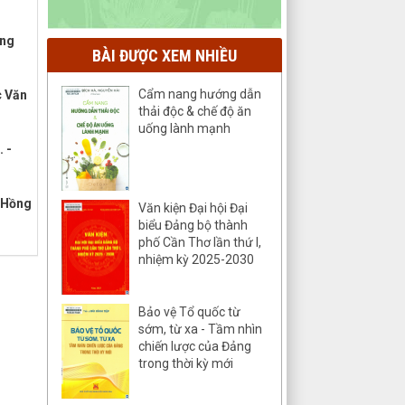
ồng
BÀI ĐƯỢC XEM NHIỀU
Cẩm nang hướng dẫn
c Văn
thải độc & chế độ ăn
uống lành mạnh
. -
: Hồng
Văn kiện Đại hội Đại
biểu Đảng bộ thành
phố Cần Thơ lần thứ I,
nhiệm kỳ 2025-2030
Bảo vệ Tổ quốc từ
sớm, từ xa - Tầm nhìn
chiến lược của Đảng
trong thời kỳ mới