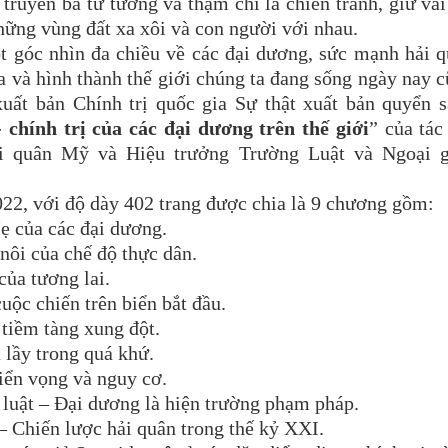
ruyền bá tư tưởng và thậm chí là chiến tranh, giữ vai
hững vùng đất xa xôi và con người với nhau.
óc nhìn đa chiều về các đại dương, sức mạnh hải q
a và hình thành thế giới chúng ta đang sống ngày nay 
xuất bản Chính trị quốc gia Sự thật xuất bản quyển 
 chính trị của các đại dương trên thế giới
” của tác
i quân Mỹ và Hiệu trưởng Trường Luật và Ngoại g
, với độ dày 402 trang được chia là 9 chương gồm:
của các đại dương.
i của chế độ thực dân.
a tương lai.
c chiến trên biển bắt đầu.
iềm tàng xung đột.
lầy trong quá khứ.
n vọng và nguy cơ.
uật – Đại dương là hiện trường phạm pháp.
Chiến lược hải quân trong thế kỷ XXI.