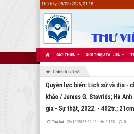
<
Thứ bảy, 08/08/2026, 01:18
GIỚI THIỆU
GIỚI THIỆU TÀI LIỆU
T
Chính trị xã hội
Quyền lực biển: Lịch sử và địa - c
khảo / James G. Stavrids; Hà Anh T
gia - Sự thật, 2022. - 402tr.; 21cm
Thứ hai - 09/10/2023 09:49
2.155
0