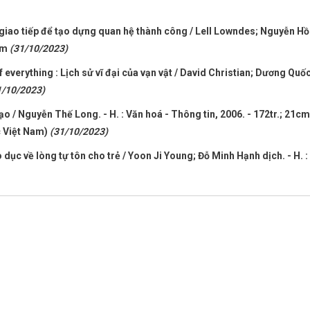
 giao tiếp để tạo dựng quan hệ thành công / Lell Lowndes; Nguyễn H
1cm
(31/10/2023)
of everything : Lịch sử vĩ đại của vạn vật / David Christian; Dương Quố
1/10/2023)
o / Nguyễn Thế Long. - H. : Văn hoá - Thông tin, 2006. - 172tr.; 21cm
c Việt Nam)
(31/10/2023)
 dục về lòng tự tôn cho trẻ / Yoon Ji Young; Đỗ Minh Hạnh dịch. - H. 