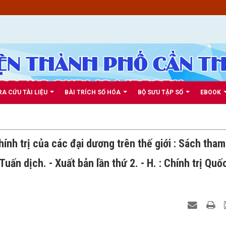
RA CỨU TÀI LIỆU
BÀI TRÍCH SỐ HÓA
BỘ SƯU TẬP SỐ
EBOOK
hính trị của các đại dương trên thế giới : Sách tham
uấn dịch. - Xuất bản lần thứ 2. - H. : Chính trị Quố