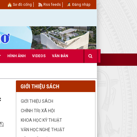
Sơ đồ cổng
Rss feeds
Đăng nhập
HÌNH ẢNH
VIDEOS
VĂN BẢN
GIỚI THIỆU SÁCH
c
GIỚI THIỆU SÁCH
CHÍNH TRỊ XÃ HỘI
KHOA HỌC KỸ THUẬT
VĂN HỌC NGHỆ THUẬT