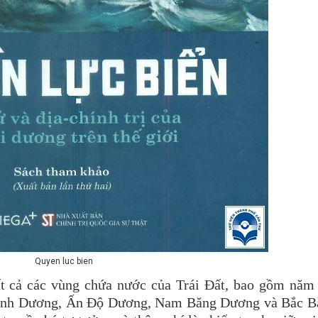
Quyen luc bien
 cả các vùng chứa nước của Trái Đất, bao gồm năm 
Bình Dương, Ấn Độ Dương, Nam Băng Dương và Bắc B