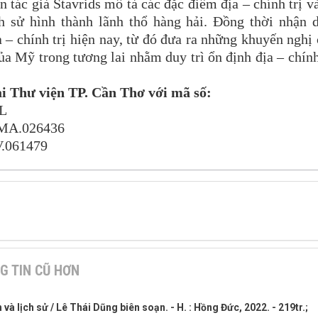
tác giả Stavrids mô tả các đặc điểm địa – chính trị v
ch sử hình thành lãnh thổ hàng hải. Đồng thời nhận 
a – chính trị hiện nay, từ đó đưa ra những khuyến nghị
ủa Mỹ trong tương lai nhằm duy trì ổn định địa – chính
i Thư viện TP. Cần Thơ với mã số:
3L
MA.026436
V.061479
G TIN CŨ HƠN
và lịch sử / Lê Thái Dũng biên soạn. - H. : Hồng Đức, 2022. - 219tr.;