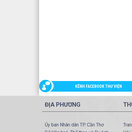
KÊNH FACEBOOK THƯ VIỆN
ĐỊA PHƯƠNG
TH
Ủy ban Nhân dân TP. Cần Thơ
Tran