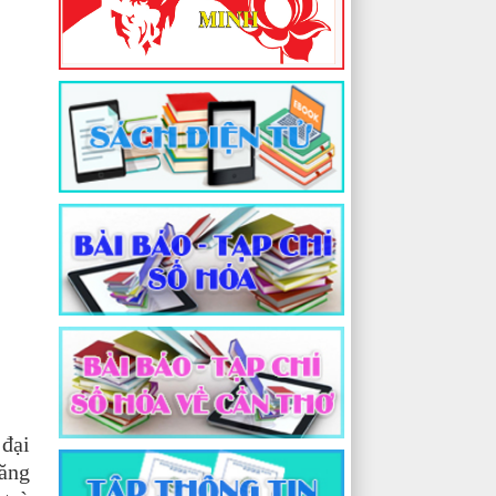
đại
ăng