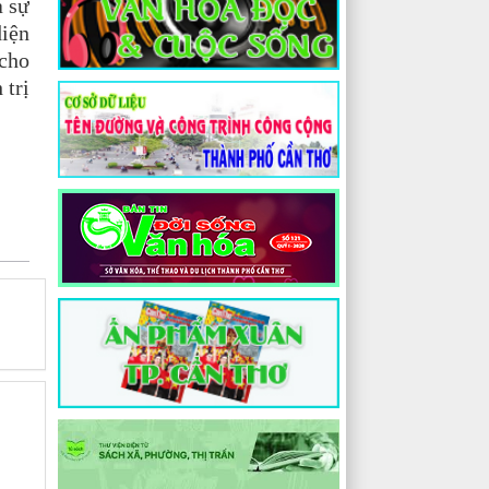
à sự
diện
 cho
 trị