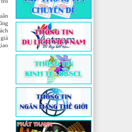
 trò
uân
cũng
sách
 giả
iao