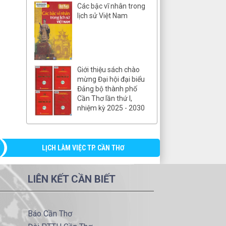
Các bậc vĩ nhân trong
lịch sử Việt Nam
Giới thiệu sách chào
mừng Đại hội đại biểu
Đảng bộ thành phố
Cần Thơ lần thứ I,
nhiệm kỳ 2025 - 2030
LỊCH LÀM VIỆC TP. CẦN THƠ
LIÊN KẾT CẦN BIẾT
Báo Cần Thơ