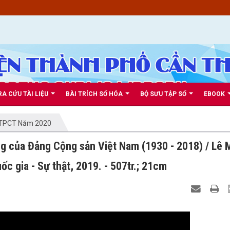
RA CỨU TÀI LIỆU
BÀI TRÍCH SỐ HÓA
BỘ SƯU TẬP SỐ
EBOOK
HTPCT Năm 2020
ng của Đảng Cộng sản Việt Nam (1930 - 2018) / Lê 
uốc gia - Sự thật, 2019. - 507tr.; 21cm