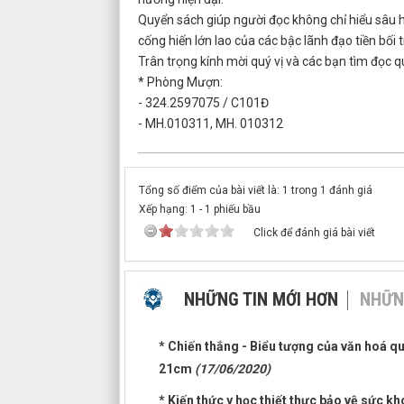
Quyển sách giúp người đọc không chỉ hiểu sâu 
cống hiến lớn lao của các bậc lãnh đạo tiền bối 
Trân trọng kính mời quý vị và các bạn tìm đọc qu
* Phòng Mượn:
- 324.2597075 / C101Đ
- MH.010311, MH. 010312
Tổng số điểm của bài viết là: 1 trong 1 đánh giá
Xếp hạng:
1
-
1
phiếu bầu
Click để đánh giá bài viết
NHỮNG TIN MỚI HƠN
NHỮN
* Chiến thắng - Biểu tượng của văn hoá quâ
21cm
(17/06/2020)
* Kiến thức y học thiết thực bảo vệ sức k