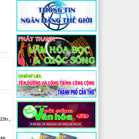
23tr.;
iên,