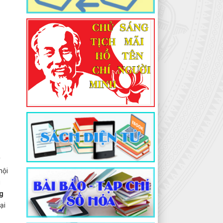
y
hội
g
ng
ại