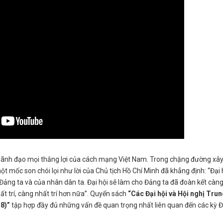
 lãnh đạo mọi thắng lợi của cách mạng Việt Nam. Trong chặng đường xâ
ột mốc son chói lọi như lời của Chủ tịch Hồ Chí Minh đã khẳng định: “Đại 
Đảng ta và của nhân dân ta. Đại hội sẽ làm cho Đảng ta đã đoàn kết càn
 trí, càng nhất trí hơn nữa”. Quyển sách
“Các Đại hội và Hội nghị Tru
8)”
tập hợp đầy đủ những vấn đề quan trọng nhất liên quan đến các kỳ Đ