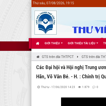
<
Thứ sáu, 07/08/2026, 19:15
GIỚI THIỆU
GIỚI THIỆU TÀI LIỆU
T
GTS trên đài THTPCT
GTS trên đài T
Các Đại hội và Hội nghị Trung ươ
Hãn, Võ Văn Bé. - H. : Chính trị Q
Thứ tư - 17/06/2020 14:23
1.879
0