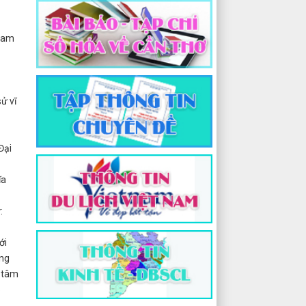
 Nam
ử vĩ
Đại
ĩa
:
ới
áng
n tâm
o