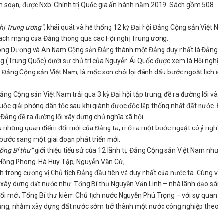
n soạn, được Nxb. Chính trị Quốc gia ấn hành năm 2019. Sách gồm 508
ghị Trung ương”
, khái quát và hệ thống 12 kỳ Đại hội Đảng Cộng sản Việt
 Cách mạng của Đảng thông qua các Hội nghị Trung ương.
Đông Dương và An Nam Cộng sản Đảng thành một Đảng duy nhất là Đảng
 (Trung Quốc) dưới sự chủ trì của Nguyễn Ái Quốc được xem là Hội nghị
 Đảng Cộng sản Việt Nam, là mốc son chói lọi đánh dấu bước ngoặt lịch s
ng Cộng sản Việt Nam trải qua 3 kỳ Đại hội tập trung, đề ra đường lối và
ộc giải phóng dân tộc sau khi giành được độc lập thống nhất đất nước. 
) Đảng đề ra đường lối xây dựng chủ nghĩa xã hội.
thừa những quan điểm đổi mới của Đảng ta, mở ra một bước ngoặt có ý ngh
bước sang một giai đoạn phát triển mới.
ổng Bí thư”
giới thiệu tiểu sử của 12 lãnh tụ Đảng Cộng sản Việt Nam như
 Hồng Phong, Hà Huy Tập, Nguyễn Văn Cừ,....
inh trong cương vị Chủ tịch Đảng đầu tiên và duy nhất của nước ta. Cùng v
 xây dựng đất nước như: Tổng Bí thư Nguyễn Văn Linh – nhà lãnh đạo s
 đổi mới; Tổng Bí thư kiêm Chủ tịch nước Nguyễn Phú Trọng – với sự qua
hũng, nhằm xây dựng đất nước sớm trở thành một nước công nghiệp the