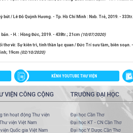
uỳ bút / Lê Đỗ Quỳnh Hương. - Tp. Hồ Chí Minh : Nxb. Trẻ, 2019. - 333tr.
 bản. - H. : Hồng Đức, 2019. - 438tr.; 21cm
(10/07/2020)
thơ về: Sự kiên trì, tinh thần lạc quan / Đức Trí sưu tầm, biên soạn. 
 Hình; 19cm
(02/10/2020)
KÊNH YOUTUBE THƯ VIỆN
Ư VIỆN CÔNG CỘNG
TRƯỜNG ĐẠI HỌC
g tin hoạt động Thư viện
Đại học Cần Thơ
Thư viện Việt Nam
Đại học KT - CN Cần Thơ
viện Quốc gia Việt Nam
Đại học Y Dược Cần Thơ