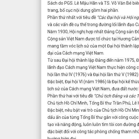
Sách do PGS. Lê Mậu Hãn và TS. Võ Văn Bé biê
trang, bố cục nội dung gồm hai phần.
Phần thứ nhất với tiêu đề
“Các Đại hội và Hội n
và các vấn đề cụ thể trong đường lối lãnh đạo
Năm 1930, Hội nghị hợp nhất Đảng Cộng sản 
Cộng sản Việt Nam được tổ chức tại Hương Cảng
mang tầm vóc lịch sử của một Đại hội thành lập
đại của Cách mạng Việt Nam.
Từ sau Đại hội thành lập Đảng đến năm 1975, Đả
lãnh đạo Cách mạng Việt Nam thực hiện công cu
hội lần thứ IV (1976) và Đại hội lần thứ V (1982
Đặc biệt, Đại hội VI (năm 1986) là Đại hội kế 
lịch sử của Cách mạng Việt Nam, đưa đất nước 
Phần thứ hai với tiêu đề
“Chủ tịch Đảng và các T
Chủ tịch Hồ Chí Minh, Tổng Bí thư Trần Phú, Lê
Đặc biệt, nêu bật vai trò của Chủ tịch Hồ Chí M
dấu ấn của từng Tổng Bí thư gắn với công cuộc
tạo và năng động, luôn luôn tìm tòi con đường
đặc biệt đối với công tác phòng chống tham n
hướng hiện đại.