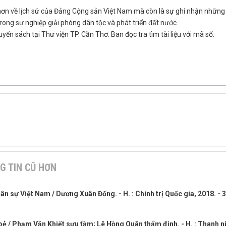
hơn về lịch sử của Đảng Cộng sản Việt Nam mà còn là sự ghi nhận những
trong sự nghiệp giải phóng dân tộc và phát triển đất nước.
yển sách tại Thư viện TP. Cần Thơ. Ban đọc tra tìm tài liệu với mã số:
G TIN CŨ HƠN
n sự Việt Nam / Dương Xuân Đống. - H. : Chính trị Quốc gia, 2018. - 3
hoẻ / Phạm Văn Khiết sưu tầm; Lê Hồng Quân thẩm định. - H. : Thanh n