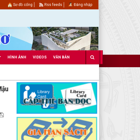
Sơ đồ cổng
Rss feeds
Đăng nhập
HÌNH ẢNH
VIDEOS
VĂN BẢN
Mậu