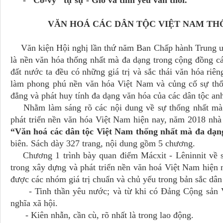
- "Cô-vy" tự sự - Gió và tình yêu vẫn thổi.
VĂN HOÁ CÁC DÂN TỘC VIỆT NAM TH
Văn kiện Hội nghị lần thứ năm Ban Chấp hành Trung ươ
là nền văn hóa thống nhất mà đa dạng trong cộng đồng c
đất nước ta đều có những giá trị và sắc thái văn hóa riên
làm phong phú nền văn hóa Việt Nam và củng cố sự thốn
đẳng và phát huy tính đa dạng văn hóa của các dân tộc a
Nhằm làm sáng rõ các nội dung về sự thống nhất mà đ
phát triển nền văn hóa Việt Nam hiện nay, năm 2018 nhà
“Văn hoá các dân tộc Việt Nam thống nhất mà đa dạ
biên. Sách dày 327 trang, nội dung gồm 5 chương.
Chương 1 trình bày quan điểm Mácxit - Lêninnit về sự
trong xây dựng và phát triển nền văn hoá Việt Nam hiện n
được các nhóm giá trị chuẩn và chủ yếu trong bản sắc dân
- Tinh thần yêu nước; và từ khi có Đảng Cộng sản Vi
nghĩa xã hội.
- Kiên nhẫn, cần cù, rõ nhất là trong lao động.