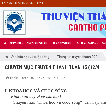
<
Thứ sáu, 07/08/2026, 01:23
GIỚI THIỆU
GIỚI THIỆU TÀI LIỆU
TRA CỨU TÀI LIỆU
BÀI TRÍCH SỐ HÓA
BỘ 
Văn hóa đọc và cuộc sống
Thông tin truyền thanh 2021
CHUYÊN MỤC TRUYỀN THANH TUẦN 15 (12/4 – 1
Thứ ba - 06/04/2021 15:06
1.518
0
I. KHOA HỌC VÀ CUỘC SỐNG
Kính thưa quý vị và các bạn!
Chuyên mục “Khoa học và cuộc sống” tuần này, chúng 