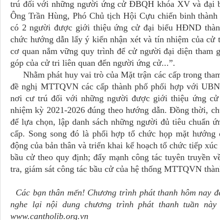
trú đối với những người ứng cử ĐBQH khóa XV và đại
Ông Trần Hùng, Phó Chủ tịch Hội Cựu chiến binh thành 
có 2 người được giới thiệu ứng cử đại biểu HĐND thà
chức hướng dẫn lấy ý kiến nhận xét và tín nhiệm của cử t
cơ quan nắm vững quy trình để cử người đại diện tham g
góp của cử tri liên quan đến người ứng cử...”.
Nhằm phát huy vai trò của Mặt trận các cấp trong tham
đề nghị MTTQVN các cấp thành phố phối hợp với UBND c
nơi cư trú đối với những người được giới thiệu ứng
nhiệm kỳ 2021-2026 đúng theo hướng dẫn. Đồng thời, chu
để lựa chọn, lập danh sách những người đủ tiêu chuẩ
cấp. Song song đó là phối hợp tổ chức họp mặt hướng 
động của bản thân và triển khai kế hoạch tổ chức tiếp xúc 
bầu cử theo quy định; đẩy mạnh công tác tuyên truyền v
tra, giám sát công tác bầu cử của hệ thống MTTQVN thành
Các bạn thân mến! Chương trình phát thanh hôm nay đến
nghe lại nội dung chương trình phát thanh tuần này 
www.cantholib.org.vn