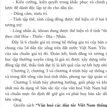
- Kiên cường, kiên quyết trong khắc phục và chinh ph
lược để dành độc lập tự do cho dân tộc.
- Dũng cảm, mưu trí.
- Tính tập thể, tính cộng đồng được thể hiện rõ ở hai k
tương trợ.
- Lòng nhân ái, khoan dung được thể hiện rõ ở tình “t
theo chữ Hòa - Thiên - Địa - Nhân.
Đây là 6 chuẩn giá trị trong hệ thống gia trị của bản sắ
chung của 54 dân tộc sống trên đất nước Việt Nam. Yêu 
của sáu chuẩn giá trị đó. Đoàn kết, bình đẳng và tương
học tập thường xuyên cũng là giá trị được xây dựng trên 
đồng tập thể, thấu tình đạt lý là kết quả của sự kết hợp nhi
Chương 2, chương 3 và chương 4 trình bày sự thống nh
và trong đời sống văn hoá tinh thần, phong tục tập quán 
Chương 5 trình bày phương hướng, giải pháp và khuyế
nhất mà đa dạng về bản sắc tộc của văn hoá Việt Nam hiệ
và chuẩn mực ổn định để giữ gìn và phát huy bản sắc dân
bền vững.
Quyển sách
“Văn hoá các dân tộc Việt Nam thốn