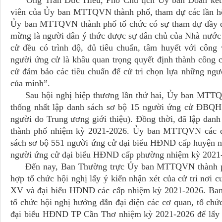
Ông Trần Đức Hiếu, Phó Chủ tịch Ủy ban Đoàn kết Cô
viên của Ủy ban MTTQVN thành phố, tham dự các lần hội
Ủy ban MTTQVN thành phố tổ chức có sự tham dự đầy đủ
mừng là người dân ý thức được sự dân chủ của Nhà nước
cử đều có trình độ, đủ tiêu chuẩn, tâm huyết với công
người ứng cử là khâu quan trọng quyết định thành công 
cử đảm bảo các tiêu chuẩn để cử tri chọn lựa những ngư
của mình”.
Sau hội nghị hiệp thương lần thứ hai, Ủy ban MTTQVN
thống nhất lập danh sách sơ bộ 15 người ứng cử ĐBQH
người do Trung ương giới thiệu). Đồng thời, đã lập da
thành phố nhiệm kỳ 2021-2026. Ủy ban MTTQVN các quậ
sách sơ bộ 551 người ứng cử đại biểu HÐND cấp huyện n
người ứng cử đại biểu HÐND cấp phường nhiệm kỳ 2021
Đến nay, Ban Thường trực Ủy ban MTTQVN thành phố
hợp tổ chức hội nghị lấy ý kiến nhận xét của cử tri nơ
XV và đại biểu HĐND các cấp nhiệm kỳ 2021-2026. B
tổ chức hội nghị hướng dẫn đại diện các cơ quan, tổ c
đại biểu HĐND TP Cần Thơ nhiệm kỳ 2021-2026 để lấy ý 