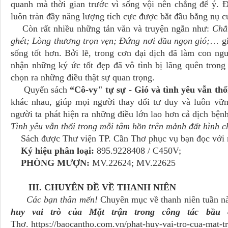
quanh mà thời gian trước vì sống vội nên chẳng để ý. Đ
luôn tràn đầy năng lượng tích cực được bắt đầu bằng nụ c
Còn rất nhiều những tản văn và truyện ngắn như:
Chẳ
ghét; Lòng thương trọn vẹn; Đứng nơi đầu ngọn gió;
… gi
sống tốt hơn. Bởi lẽ, trong cơn đại dịch đã làm con n
nhận những ký ức tốt đẹp đã vô tình bị lãng quên trong
chọn ra những điều thật sự quan trọng.
Quyển sách
“Cô-vy" tự sự - Gió và tình yêu vẫn thổ
khác nhau, giúp mọi người thay đổi tư duy và luôn vữn
người ta phát hiện ra những điều lớn lao hơn cả dịch bệnh
Tình yêu vẫn thổi trong mỗi tâm hồn trên mảnh đất hình 
Sách được Thư viện TP. Cần Thơ phục vụ bạn đọc với 
Ký hiệu phân loại:
895.9228408 / C450V;
PHÒNG MƯỢN:
MV.22624; MV.22625
III. CHUYÊN ĐỀ VỀ THANH NIÊN
Các bạn thân mến!
Chuyên mục về thanh niên tuần nà
huy vai trò của Mặt trận trong công tác bầu 
Thơ. https://baocantho.com.vn/phat-huy-vai-tro-cua-mat-