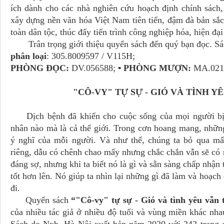
ích dành cho các nhà nghiên cứu hoạch định chính sách,
xây dựng nền văn hóa Việt Nam tiên tiến, đậm đà bản sắc
toàn dân tộc, thúc đẩy tiến trình công nghiệp hóa, hiện đạ
Trân trọng giới thiệu quyển sách đến quý bạn đọc. Sác
phân loại
: 305.8009597 / V115H;
PHÒNG ĐỌC:
DV.056588;
▪ PHÒNG MƯỢN:
MA.021
"CÔ-VY" TỰ SỰ - GIÓ VÀ TÌNH Y
Dịch bệnh đã khiến cho cuộc sống của mọi người bị đ
nhân nào mà là cả thế giới. Trong cơn hoang mang, những
ý nghĩ của mỗi người. Và như thế, chúng ta bỏ qua mấ
riêng, dẫu có chênh chao mấy nhưng chắc chắn vẫn sẽ có n
đáng sợ, nhưng khi ta biết nó là gì và sẵn sàng chấp nhận 
tốt hơn lên. Nó giúp ta nhìn lại những gì đã làm và hoạch 
đi.
Quyển sách
“"Cô-vy" tự sự - Gió và tình yêu vẫn 
của nhiều tác giả ở nhiều độ tuổi và vùng miền khác nh