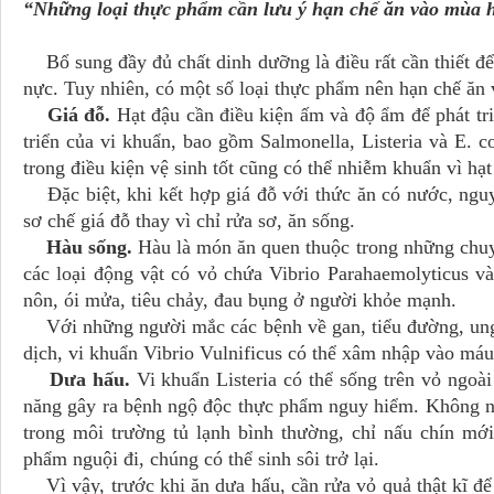
“Những loại thực phẩm cần lưu ý hạn chế ăn vào mùa 
Bổ sung đầy đủ chất dinh dưỡng là điều rất cần thiết để
nực. Tuy nhiên, có một số loại thực phẩm nên hạn chế ăn
Giá đỗ.
Hạt đậu cần điều kiện ấm và độ ẩm để phát tri
triển của vi khuẩn, bao gồm Salmonella, Listeria và E. co
trong điều kiện vệ sinh tốt cũng có thể nhiễm khuẩn vì hạt
Đặc biệt, khi kết hợp giá đỗ với thức ăn có nước, ngu
sơ chế giá đỗ thay vì chỉ rửa sơ, ăn sống.
Hàu sống.
Hàu là món ăn quen thuộc trong những chuyế
các loại động vật có vỏ chứa Vibrio Parahaemolyticus và
nôn, ói mửa, tiêu chảy, đau bụng ở người khỏe mạnh.
Với những người mắc các bệnh về gan, tiểu đường, ung
dịch, vi khuẩn Vibrio Vulnificus có thể xâm nhập vào máu
Dưa hấu.
Vi khuẩn Listeria có thể sống trên vỏ ngoài
năng gây ra bệnh ngộ độc thực phẩm nguy hiểm. Không như
trong môi trường tủ lạnh bình thường, chỉ nấu chín mới
phẩm nguội đi, chúng có thể sinh sôi trở lại.
Vì vậy, trước khi ăn dưa hấu, cần rửa vỏ quả thật kĩ để t